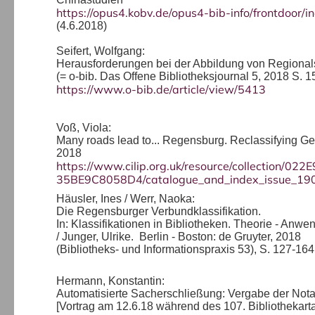
https://opus4.kobv.de/opus4-bib-info/frontdoor/
(4.6.2018)
Seifert, Wolfgang:
Herausforderungen bei der Abbildung von Regionals
(= o-bib. Das Offene Bibliotheksjournal 5, 2018 S. 1
https://www.o-bib.de/article/view/5413
Voß, Viola:
Many roads lead to... Regensburg. Reclassifying Ger
2018
https://www.cilip.org.uk/resource/collection/
35BE9C8058D4/catalogue_and_index_issue_190
Häusler, Ines / Werr, Naoka:
Die Regensburger Verbundklassifikation.
In: Klassifikationen in Bibliotheken. Theorie - Anw
/ Junger, Ulrike. Berlin - Boston: de Gruyter, 2018
(Bibliotheks- und Informationspraxis 53), S. 127-164
Hermann, Konstantin:
Automatisierte Sacherschließung: Vergabe der Nota
[Vortrag am 12.6.18 während des 107. Bibliothekarta