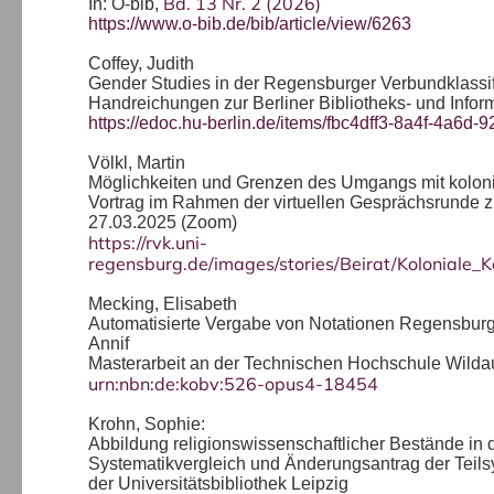
Bd. 13 Nr. 2 (2026)
In: O-bib,
https://www.o-bib.de/bib/article/view/6263
Coffey, Judith
Gender Studies in der Regensburger Verbundklassif
Handreichungen zur Berliner Bibliotheks- und Infor
https://edoc.hu-berlin.de/items/fbc4dff3-8a4f-4a6d
Völkl, Martin
Möglichkeiten und Grenzen des Umgangs mit kolonia
Vortrag im Rahmen der virtuellen Gesprächsrunde 
27.03.2025 (Zoom)
https://rvk.uni-
regensburg.de/images/stories/Beirat/Koloniale
Mecking, Elisabeth
Automatisierte Vergabe von Notationen Regensburger
Annif
Masterarbeit an der Technischen Hochschule Wilda
urn:nbn:de:kobv:526-opus4-18454
Krohn, Sophie:
Abbildung religionswissenschaftlicher Bestände in 
Systematikvergleich und Änderungsantrag der Teils
der Universitätsbibliothek Leipzig