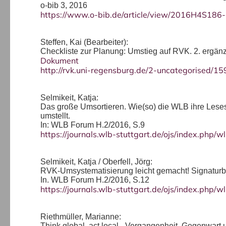
o-bib 3, 2016
https://www.o-bib.de/article/view/2016H4S186
Steffen, Kai (Bearbeiter):
Checkliste zur Planung: Umstieg auf RVK. 2. ergän
Dokument
http://rvk.uni-regensburg.de/2-uncategorised/15
Selmikeit, Katja:
Das große Umsortieren. Wie(so) die WLB ihre Leses
umstellt.
In: WLB Forum H.2/2016, S.9
https://journals.wlb-stuttgart.de/ojs/index.php/w
Selmikeit, Katja / Oberfell, Jörg:
RVK-Umsystematisierung leicht gemacht! Signaturb
In. WLB Forum H.2/2016, S.12
https://journals.wlb-stuttgart.de/ojs/index.php/w
Riethmüller, Marianne:
Think global, act local - Vergangenheit, Gegenwart 