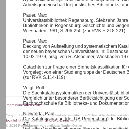
Arbeitsgemeinschaft für juristisches Bibliotheks- 
Pauer, Max:
Universitätsbibliothek Regensburg. Siebzehn Jahre 
Bibliotheken in Regensburg: Geschichte und Gegenw
Wiesbaden 1981, S.206-250 (zur RVK S.218-221)
Pauer, Max:
Deckung von Aufstellung und systematischem Katalo
der neuen bayerischen Universitäten. In: Bestandser
10.02.1979, hrsg. von R. Alsheimer, Wiesbaden 197
Gutachten zur Frage einer Einheitsklassifikation fü
Vorgelegt von einer Studiengruppe der Deutschen Bib
(zur RVK S.114-119)
Voigt, Rolf:
Die Sachkatalogsystematiken der Universitätsbibli
Vergleich unter besonderer Berücksichtigung der So
Fachhochschule für Bibliotheks- und Dokumentati
Impressum/Datenschutz
Niewalda, Paul:
Copyright © 2026 Regensburger Verbundklassifikation Online. Alle Rechte vorbehal
Die Katalogisierung (der UB Regensburg). In. Bibli
Joomla!
ist freie, unter der
GNU/GPL-Lizenz
veröffentlichte Software.
40)
© 2026 Regensburger Verbundklassifikation Online