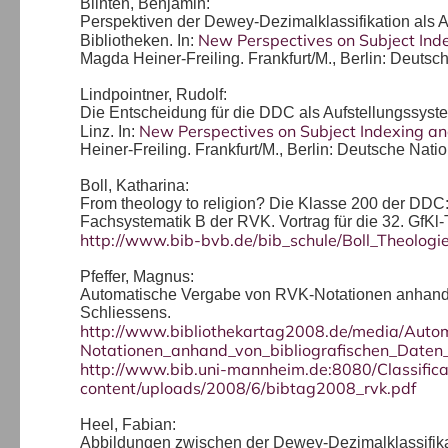
Blinten, Benjamin:
Perspektiven der Dewey-Dezimalklassifikation als A
New Perspectives on Subject Inde
Bibliotheken. In:
Magda Heiner-Freiling. Frankfurt/M., Berlin: Deutsc
Lindpointner, Rudolf:
Die Entscheidung für die DDC als Aufstellungssyst
New Perspectives on Subject Indexing and
Linz. In:
Heiner-Freiling. Frankfurt/M., Berlin: Deutsche Nati
Boll, Katharina:
From theology to religion? Die Klasse 200 der DDC:
Fachsystematik B der RVK. Vortrag für die 32. GfKl
http://www.bib-bvb.de/bib_schule/Boll_Theolog
Pfeffer, Magnus:
Automatische Vergabe von RVK-Notationen anhand vo
Schliessens.
http://www.bibliothekartag2008.de/media/Aut
Notationen_anhand_von_bibliografischen_Daten_m
http://www.bib.uni-mannheim.de:8080/Classific
content/uploads/2008/6/bibtag2008_rvk.pdf
Heel, Fabian:
Abbildungen zwischen der Dewey-Dezimalklassifik