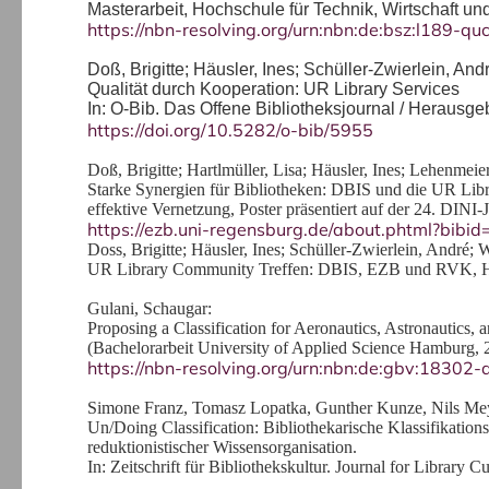
Masterarbeit, Hochschule für Technik, Wirtschaft un
https://nbn-resolving.org/urn:nbn:de:bsz:l189-
Doß, Brigitte; Häusler, Ines; Schüller-Zwierlein, And
Qualität durch Kooperation: UR Library Services
In: O-Bib. Das Offene Bibliotheksjournal / Herausge
https://doi.org/10.5282/o-bib/5955
Doß, Brigitte; Hartlmüller, Lisa; Häusler, Ines; Lehenmeie
Starke Synergien für Bibliotheken: DBIS und die UR Libra
effektive Vernetzung, Poster präsentiert auf der 24. DINI-
https://ezb.uni-regensburg.de/about.phtml?bib
Doss, Brigitte; Häusler, Ines; Schüller-Zwierlein, André; W
UR Library Community Treffen: DBIS, EZB und RVK, 
Gulani, Schaugar:
Proposing a Classification for Aeronautics, Astronautics,
(Bachelorarbeit University of Applied Science Hamburg, 
https://nbn-resolving.org/urn:nbn:de:gbv:1830
Simone Franz, Tomasz Lopatka, Gunther Kunze, Nils Mey
Un/Doing Classification: Bibliothekarische Klassifikatio
reduktionistischer Wissensorganisation.
In: Zeitschrift für Bibliothekskultur. Journal for Library C