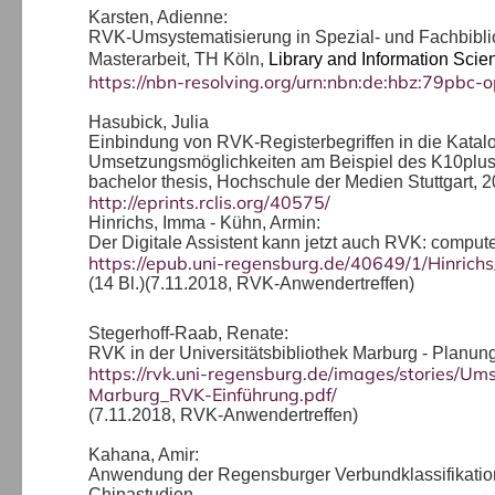
Karsten, Adienne:
RVK-Umsystematisierung in Spezial- und Fachbiblio
Masterarbeit, TH Köln,
Library and Information Scie
https://nbn-resolving.org/urn:nbn:de:hbz:79pbc
Hasubick, Julia
Einbindung von RVK-Registerbegriffen in die Katal
Umsetzungsmöglichkeiten am Beispiel des K10plu
bachelor thesis, Hochschule der Medien Stuttgart, 
http://eprints.rclis.org/40575/
Hinrichs, Imma - Kühn, Armin:
Der Digitale Assistent kann jetzt auch RVK: compu
https://epub.uni-regensburg.de/40649/1/Hinr
(14 Bl.)(7.11.2018, RVK-Anwendertreffen)
Stegerhoff-Raab, Renate:
RVK in der Universitätsbibliothek Marburg - Planu
https://rvk.uni-regensburg.de/images/stories/U
Marburg_RVK-Einführung.pdf/
(7.11.2018, RVK-Anwendertreffen)
Kahana, Amir:
Anwendung der Regensburger Verbundklassifikation
Chinastudien