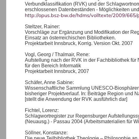
Verbundklassifikation (RVK) und der Schlagwortnor
erschlossenen Datenbeständen - Möglichkeiten und 
http://opus.bsz-bw.de/hdms/volltexte/2009/665
Steltzer, Rainer:
Vorschläge zur Ergänzung und Modifikation der Reg
Einsatz an österreichischen Bibliotheken.
Projektarbeit Innsbruck, Korrig. Version Okt. 2007
Vogl, Georg / Thalmair, Rene:
Aufstellung nach der RVK in der Fachbibliothek für
für den Bereich Informatik
Projektarbeit Innsbruck, 2007
Schäfer, Anne Sabine:
Wissenschaftliche Sammlung UNESCO-Biosphärenre
bisheriger Projektverlauf. In: Beiträge Region und N
[stellt die Anwendung der RVK ausführlich dar]
Fichtel, Lorenz:
Schlagwortregister zur Regensburger Aufstellungs
(Neuausg.) - Passau 2004 (Arbeitsmaterialien für Wir
Söllner, Konstanze:
Die neue Teilbibliothek Theologie – Philosophie an 