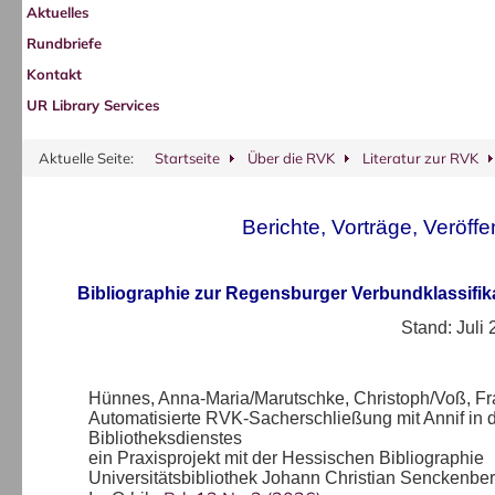
Aktuelles
Rundbriefe
Kontakt
UR Library Services
Aktuelle Seite:
Startseite
Über die RVK
Literatur zur RVK
Berichte, Vorträge, Veröff
Bibliographie zur Regensburger Verbundklassifi
Stand: Juli
Hünnes, Anna-Maria/Marutschke, Christoph/Voß, Fr
Automatisierte RVK-Sacherschließung mit Annif in 
Bibliotheksdienstes
ein Praxisprojekt mit der Hessischen Bibliographie
Universitätsbibliothek Johann Christian Senckenbe