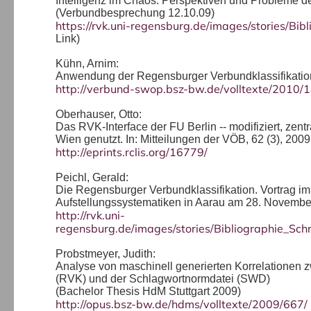
Intelligenz im Chaos: Perspektiven und Probleme d
(Verbundbesprechung 12.10.09)
https://rvk.uni-regensburg.de/images/stories/Bib
Link)
Kühn, Arnim:
Anwendung der Regensburger Verbundklassifikation
http://verbund-swop.bsz-bw.de/volltexte/2010/
Oberhauser, Otto:
Das RVK-Interface der FU Berlin -- modifiziert, zen
Wien genutzt. In: Mitteilungen der VÖB, 62 (3), 2009
http://eprints.rclis.org/16779/
Peichl, Gerald:
Die Regensburger Verbundklassifikation. Vortrag i
Aufstellungssystematiken in Aarau am 28. Novembe
http://rvk.uni-
regensburg.de/images/stories/Bibliographie_Schr
Probstmeyer, Judith:
Analyse von maschinell generierten Korrelationen 
(RVK) und der Schlagwortnormdatei (SWD)
(Bachelor Thesis HdM Stuttgart 2009)
http://opus.bsz-bw.de/hdms/volltexte/2009/667/