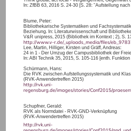
In: ZfBB 63, 2016 S. 24-30 [S. 28: "Aufstellung nac
Blume, Peter:
Bibliothekarische Systematiken und Fachsystematik(
Beziehung. In: Literaturwissenschaft und Bibliotheken
V&R unipress, 2015 (Bibliothek im Kontext ; 2), S. 
http://www.v-r.de/_uploads_media/files/eb_9
Lee, Martin, Hilliger, Kirsten und Gräff, Andreas:
24 in 1 - Der Umzug der Campusbibliothek der Freien
In: ABI Technik 35, 2015, S. 105-116 [enth. Funktio
Schürmann, Hans:
Die RVK zwischen Aufstellungssystematik und Klass
(RVK-Anwendertreffen 2015)
http://rvk.uni-
regensburg.de/images/stories/Conf2015/praesen
Schupfner, Gerald:
RVK als Normdatei - RVK-GND-Verknüpfung
(RVK-Anwendertreffen 2015)
http://rvk.uni-
regensburg.de/images/stories/Conf2015/gnd_un