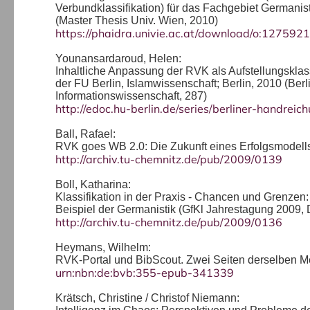
Verbundklassifikation) für das Fachgebiet Germanist
(Master Thesis Univ. Wien, 2010)
https://phaidra.univie.ac.at/download/o:1275921
Younansardaroud, Helen:
Inhaltliche Anpassung der RVK als Aufstellungsklas
der FU Berlin, Islamwissenschaft; Berlin, 2010 (Ber
Informationswissenschaft, 287)
http://edoc.hu-berlin.de/series/berliner-handre
Ball, Rafael:
RVK goes WB 2.0: Die Zukunft eines Erfolgsmodell
http://archiv.tu-chemnitz.de/pub/2009/0139
Boll, Katharina:
Klassifikation in der Praxis - Chancen und Grenze
Beispiel der Germanistik (GfKl Jahrestagung 2009,
http://archiv.tu-chemnitz.de/pub/2009/0136
Heymans, Wilhelm:
RVK-Portal und BibScout. Zwei Seiten derselben 
urn:nbn:de:bvb:355-epub-341339
Krätsch, Christine / Christof Niemann: