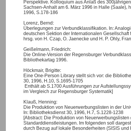
Perspektive. Kolloquium aus Anlaß des 300jährigen
Sachsen-Anhalt am 6. März 1996 in Halle (Saale), h
1996, S.178-186
Lorenz, Bernd:
Überlegungen zur Verbundklassifikation. In: Analogi
deutschen Sektion der Internationalen Gesellschaft f
hrsg. von H. Czap, O. Jaenecke und H. P. Ohly, Fra
Geißelmann, Friedrich:
Die Online-Version der Regensburger Verbundklassif
Bibliothekartag 1996.
Höckmair, Brigitte:
Eine One-Person Library stellt sich vor: die Biblioth
30, 1996, H.10, S.1695-1705
Enthält ab S.1700 Ausführungen zur Aufstellungssys
im Vergleich zur Regensburger Systematik]
Klauß, Henning:
Die Produktion von Neuerwerbungslisten in der Unive
In: Bibliotheksdienst 30, 1996, H.7, S.1228-1238
[Abstract: Die Produktion von Neuerwerbungslisten 
Standarddienstleistungen. Im folgenden soll dargest
durch Bezug auf lokale Besonderheiten (SISIS und 