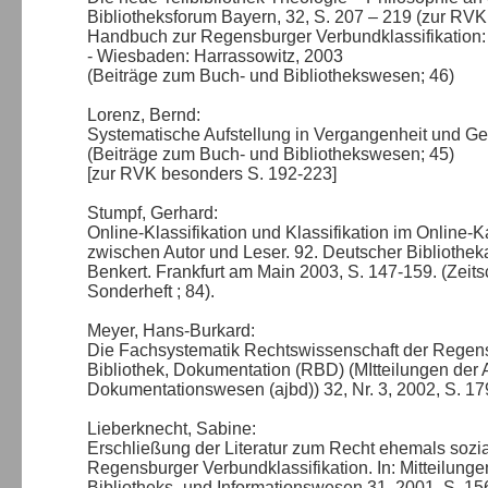
Bibliotheksforum Bayern, 32, S. 207 – 219 (zur RVK
Handbuch zur Regensburger Verbundklassifikation: 
- Wiesbaden: Harrassowitz, 2003
(Beiträge zum Buch- und Bibliothekswesen; 46)
Lorenz, Bernd:
Systematische Aufstellung in Vergangenheit und Ge
(Beiträge zum Buch- und Bibliothekswesen; 45)
[zur RVK besonders S. 192-223]
Stumpf, Gerhard:
Online-Klassifikation und Klassifikation im Online-Ka
zwischen Autor und Leser. 92. Deutscher Bibliothek
Benkert. Frankfurt am Main 2003, S. 147-159. (Zeitsc
Sonderheft ; 84).
Meyer, Hans-Burkard:
Die Fachsystematik Rechtswissenschaft der Regensb
Bibliothek, Dokumentation (RBD) (MItteilungen der A
Dokumentationswesen (ajbd)) 32, Nr. 3, 2002, S. 1
Lieberknecht, Sabine:
Erschließung der Literatur zum Recht ehemals sozial
Regensburger Verbundklassifikation. In: Mitteilungen
Bibliotheks- und Informationswesen 31, 2001, S. 1