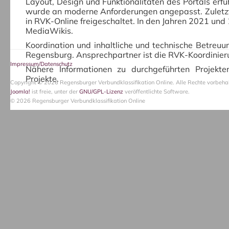
Layout, Design und Funktionalitäten des Portals erfu
wurde an moderne Anforderungen angepasst. Zuletzt
in RVK-Online freigeschaltet. In den Jahren 2021 un
MediaWikis.
Koordination und inhaltliche und technische Betreuun
Regensburg. Ansprechpartner ist die RVK-Koordinieru
Impressum/Datenschutz
Nähere Informationen zu durchgeführten Projekte
Projekte.
Copyright © 2026 Regensburger Verbundklassifikation Online. Alle Rechte vorbehal
Joomla!
ist freie, unter der
GNU/GPL-Lizenz
veröffentlichte Software.
© 2026 Regensburger Verbundklassifikation Online