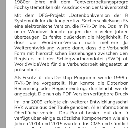
1980er Jahre mit dem Textverarbeitungspro
Fachsystematiken als Ausdruck von der Universitäts
Mit dem DFG-Projekt „Datenbankversion der Reg
Systematik für die kooperative Sacherschließung (R
eine elektronische Version, die RVK-Online. Das im 
unter Windows konnte gegen die in vielen Jahren
überzeugen. Es fehlte außerdem die Möglichkeit, F
dass die WordStar-Version noch mehrere Ja
Weiterentwicklung wurde dann, dass die Verbundklas
Form mit hierarchischen Beziehungen zwischen den
Registers mit der Schlagwortnormdatei (SWD) 
WorldWideWeb für die Verbundarbeit eingesetzt un
präsentiert.
Als Ersatz für das Desktop-Programm wurde 1999 e
RVK-Online vorgestellt. Nun konnte die Datenban
Benennung oder Registereintrag, durchsucht werd
angezeigt. Die nun als PDF-Version verfügbare Druck
Im Jahr 2009 erfolgte ein weiterer Entwicklungsschr
RVK wurde aus der Taufe gehoben.
Alle Information
Oberfläche vereint.
Das Portal basiert auf dem 
verfügt über einige zusätzliche Komponenten wie ei
Jahren 2014 und 2015 wurden das CMS und sämtliche 