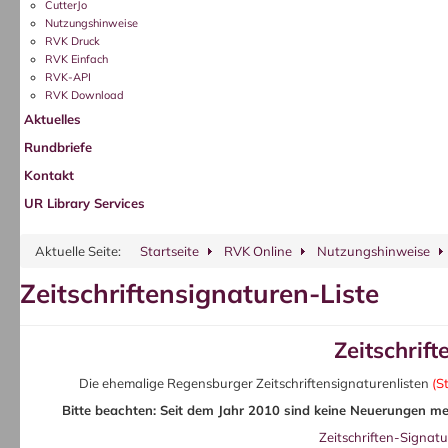
CutterJo
Nutzungshinweise
RVK Druck
RVK Einfach
RVK-API
RVK Download
Aktuelles
Rundbriefe
Kontakt
UR Library Services
Aktuelle Seite:
Startseite
RVK Online
Nutzungshinweise
Zeitschriftensignaturen-Liste
Zeitschrift
Die ehemalige Regensburger Zeitschriftensignaturenlisten
(S
Bitte beachten: Seit dem Jahr 2010 sind keine Neuerungen me
Zeitschriften-Signat