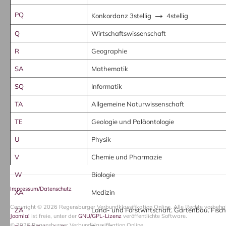
→
PQ
Konkordanz 3stellig
4stellig
Q
Wirtschaftswissenschaft
R
Geographie
SA
Mathematik
SQ
Informatik
TA
Allgemeine Naturwissenschaft
TE
Geologie und Paläontologie
U
Physik
V
Chemie und Pharmazie
W
Biologie
Impressum/Datenschutz
XA
Medizin
Copyright © 2026 Regensburger Verbundklassifikation Online. Alle Rechte vorbehal
ZA
Land- und Forstwirtschaft. Gartenbau. Fisch
Joomla!
ist freie, unter der
GNU/GPL-Lizenz
veröffentlichte Software.
© 2026 Regensburger Verbundklassifikation Online