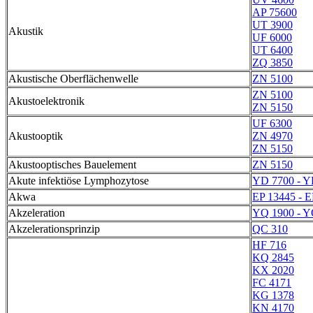
AP 75600
UT 3900
Akustik
UF 6000
UT 6400
ZQ 3850
Akustische Oberflächenwelle
ZN 5100
ZN 5100
Akustoelektronik
ZN 5150
UF 6300
Akustooptik
ZN 4970
ZN 5150
Akustooptisches Bauelement
ZN 5150
Akute infektiöse Lymphozytose
YD 7700 - Y
Akwa
EP 13445 - E
Akzeleration
YQ 1900 - Y
Akzelerationsprinzip
QC 310
HF 716
KQ 2845
KX 2020
FC 4171
KG 1378
KN 4170