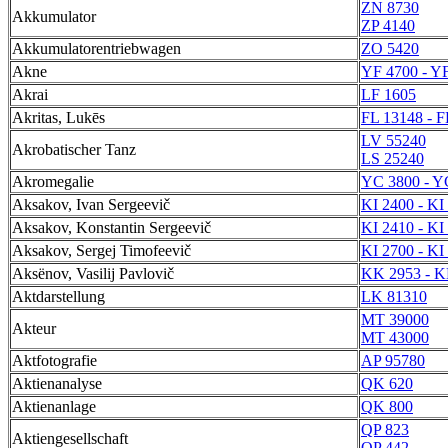
ZN 8730
Akkumulator
ZP 4140
Akkumulatorentriebwagen
ZO 5420
Akne
YF 4700 - Y
Akrai
LF 1605
Akritas, Lukēs
FL 13148 - F
LV 55240
Akrobatischer Tanz
LS 25240
Akromegalie
YC 3800 - Y
Aksakov, Ivan Sergeevič
KI 2400 - KI
Aksakov, Konstantin Sergeevič
KI 2410 - KI
Aksakov, Sergej Timofeevič
KI 2700 - KI
Aksënov, Vasilij Pavlovič
KK 2953 - K
Aktdarstellung
LK 81310
MT 39000
Akteur
MT 43000
Aktfotografie
AP 95780
Aktienanalyse
QK 620
Aktienanlage
QK 800
QP 823
Aktiengesellschaft
QP 442