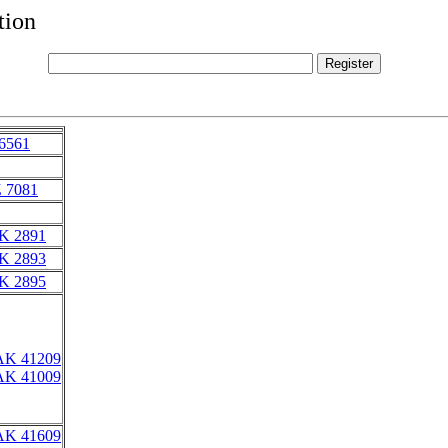
tion
 6561
Z 7081
K 2891
K 2893
K 2895
AK 41209
AK 41009
AK 41609