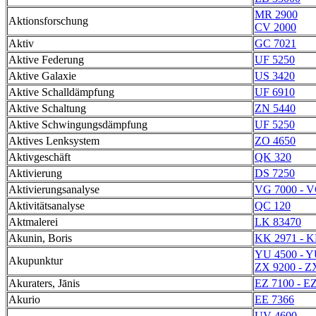
MR 2900
Aktionsforschung
CV 2000
Aktiv
GC 7021
Aktive Federung
UF 5250
Aktive Galaxie
US 3420
Aktive Schalldämpfung
UF 6910
Aktive Schaltung
ZN 5440
Aktive Schwingungsdämpfung
UF 5250
Aktives Lenksystem
ZO 4650
Aktivgeschäft
QK 320
Aktivierung
DS 7250
Aktivierungsanalyse
VG 7000 - V
Aktivitätsanalyse
QC 120
Aktmalerei
LK 83470
Akunin, Boris
KK 2971 - K
YU 4500 - Y
Akupunktur
ZX 9200 - Z
Akuraters, Jānis
EZ 7100 - E
Akurio
EE 7366
UV 4600