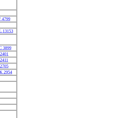
F 4799
L 13153
C 3899
 2401
 2411
 2705
K 2954