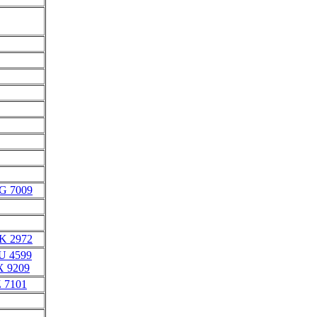
G 7009
K 2972
U 4599
X 9209
Z 7101