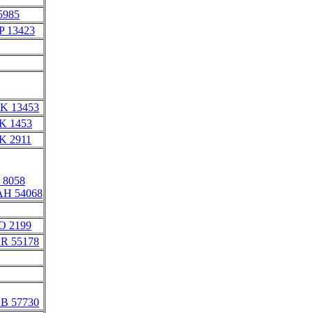
 5985
P 13423
FK 13453
K 1453
K 2911
 8058
AH 54068
O 2199
LR 55178
LB 57730