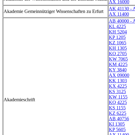
AX 16000
AK 41130 - 
Akademie Gemeinnütziger Wissenschaften zu Erfurt
AX 11400
AB 40000 - 
KL 4225
KH 5204
KP 1205
KZ 1065
KH 1305
KO 2705
KW 7065
KM 4225
KY 3840
AX 09000
KK 1303
KX 4225
KS 3125
KW 1155
Akademieschrift
KQ 4225
KS 1155
KZ 6225
AB 40756
KI 1305
KP 5605
AX 11400