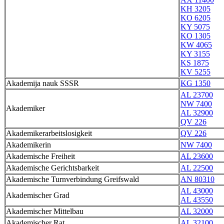
KH 3205
KO 6205
KY 5075
KO 1305
KW 4065
KY 3155
KS 1875
KV 5255
Akademija nauk SSSR
KG 1350
AL 23700
NW 7400
Akademiker
AL 32900
QV 226
Akademikerarbeitslosigkeit
QV 226
Akademikerin
NW 7400
Akademische Freiheit
AL 23600
Akademische Gerichtsbarkeit
AL 22500
Akademische Turnverbindung Greifswald
AN 80310
AL 43000
Akademischer Grad
AL 43550
Akademischer Mittelbau
AL 32000
Akademischer Rat
AL 32100