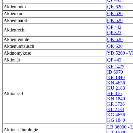
Aktienindex
QK 620
Aktienkurs
QK 620
Aktienmarkt
QK 620
QP 442
Aktienrecht
QP 823
Aktienrendite
QK 620
Aktienumtausch
QK 620
Aktinomykose
YD 5200 - Y
Aktionär
QP 442
KE 1475
ID 6070
KR 1840
KN 4656
KU 2183
Aktionsart
HF 316
KN 1840
KR 3736
KL 2183
KG 4656
KG 1840
LB 36000 - 
Aktionsethnologie
LB 33000