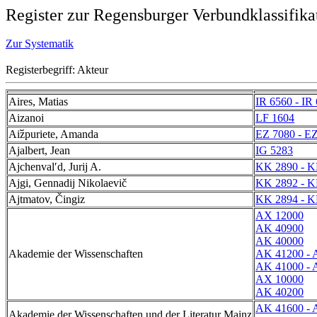
Register zur Regensburger Verbundklassifika
Zur Systematik
Registerbegriff: Akteur
Aires, Matias
IR 6560 - IR
Aizanoi
LF 1604
Ai︣zpuriete, Amanda
EZ 7080 - E
Ajalbert, Jean
IG 5283
Ajchenvalʹd, Jurij A.
KK 2890 - K
Ajgi, Gennadij Nikolaevič
KK 2892 - K
Ajtmatov, Čingiz
KK 2894 - K
AX 12000
AK 40900
AK 40000
Akademie der Wissenschaften
AK 41200 - 
AK 41000 - 
AX 10000
AK 40200
AK 41600 - 
Akademie der Wissenschaften und der Literatur Mainz