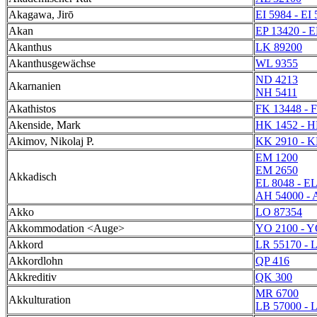
Akagawa, Jirō
EI 5984 - EI
Akan
EP 13420 - E
Akanthus
LK 89200
Akanthusgewächse
WL 9355
ND 4213
Akarnanien
NH 5411
Akathistos
FK 13448 - 
Akenside, Mark
HK 1452 - H
Akimov, Nikolaj P.
KK 2910 - K
EM 1200
EM 2650
Akkadisch
EL 8048 - EL
AH 54000 - 
Akko
LO 87354
Akkommodation <Auge>
YO 2100 - Y
Akkord
LR 55170 - 
Akkordlohn
QP 416
Akkreditiv
QK 300
MR 6700
Akkulturation
LB 57000 - 