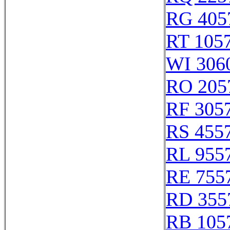
RG 405
RT 105
WI 306
RO 205
RF 305
RS 455
RL 955
RE 755
RD 355
RB 105