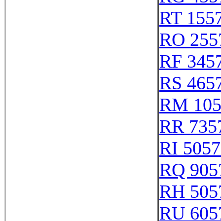
RT 155
RO 255
RF 345
RS 465
RM 105
RR 735
RI 505
RQ 905
RH 505
RU 605