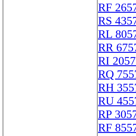
RF 265
RS 435
RL 805
RR 675
RI 205
RQ 755
RH 355
RU 455
RP 305
RF 855