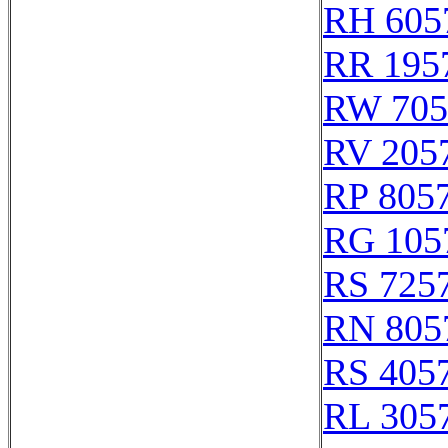
RH 605
RR 195
RW 705
RV 205
RP 805
RG 105
RS 725
RN 805
RS 405
RL 305