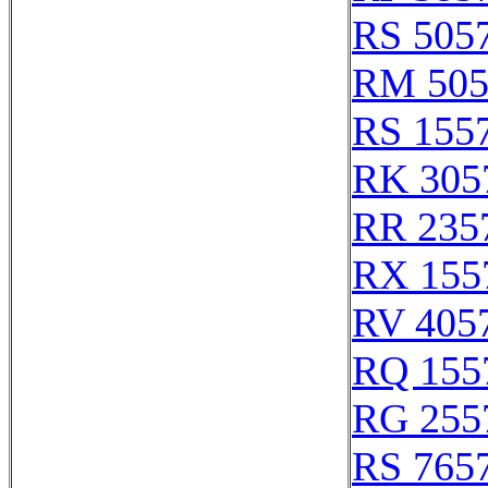
RS 505
RM 505
RS 155
RK 305
RR 235
RX 155
RV 405
RQ 155
RG 255
RS 765