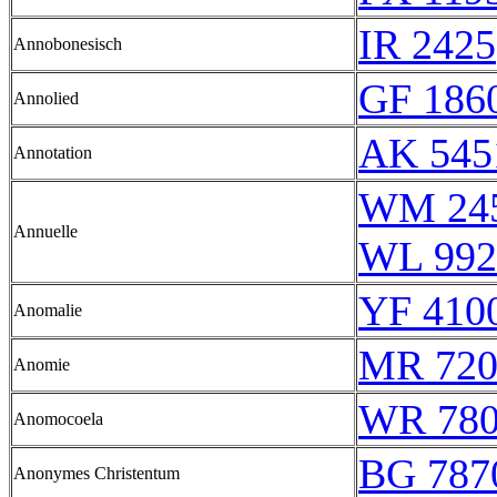
IR 2425
Annobonesisch
GF 1860
Annolied
AK 545
Annotation
WM 24
Annuelle
WL 992
YF 4100
Anomalie
MR 720
Anomie
WR 78
Anomocoela
BG 787
Anonymes Christentum