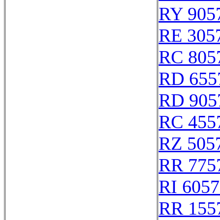
RY 905
RE 305
RC 805
RD 655
RD 905
RC 455
RZ 505
RR 775
RI 605
RR 155