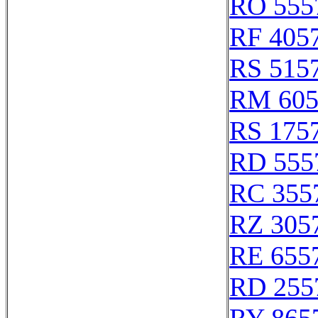
RO 555
RF 405
RS 515
RM 605
RS 175
RD 555
RC 355
RZ 305
RE 655
RD 255