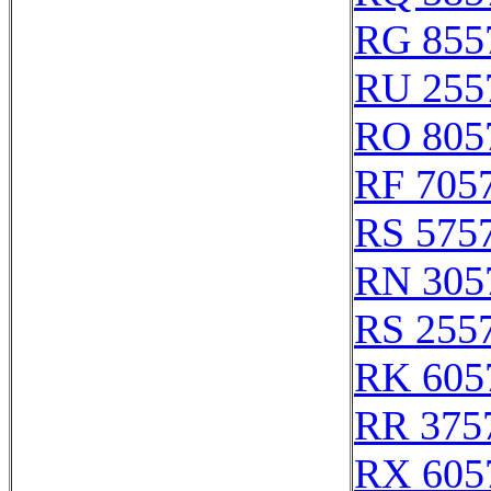
RG 855
RU 255
RO 805
RF 705
RS 575
RN 305
RS 255
RK 605
RR 375
RX 605