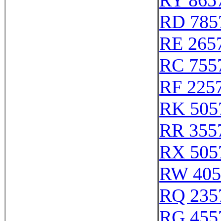
RY 865
RD 785
RE 265
RC 755
RF 225
RK 505
RR 355
RX 505
RW 405
RQ 235
RG 455