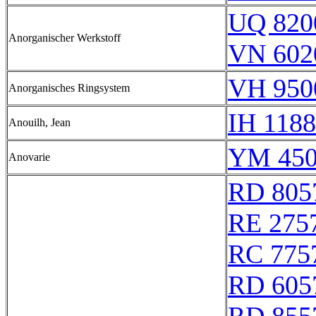
UQ 820
Anorganischer Werkstoff
VN 602
VH 950
Anorganisches Ringsystem
IH 1188
Anouilh, Jean
YM 450
Anovarie
RD 805
RE 275
RC 775
RD 605