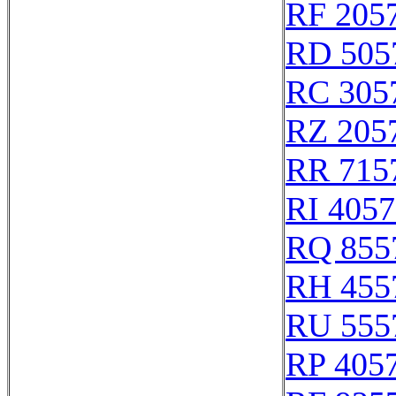
RF 205
RD 505
RC 305
RZ 205
RR 715
RI 405
RQ 855
RH 455
RU 555
RP 405