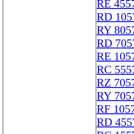
RE 455
RD 105
RY 805
RD 705
RE 105
RC 555
RZ 705
RY 705
RF 105
RD 455