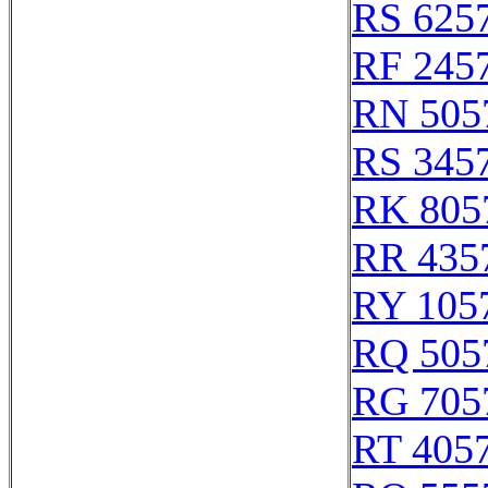
RS 625
RF 245
RN 505
RS 345
RK 805
RR 435
RY 105
RQ 505
RG 705
RT 405