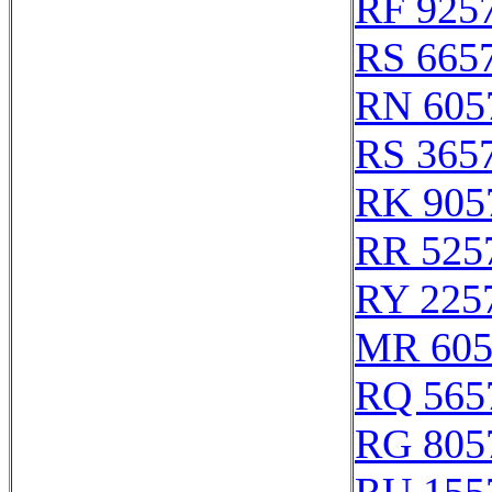
RF 925
RS 665
RN 605
RS 365
RK 905
RR 525
RY 225
MR 605
RQ 565
RG 805