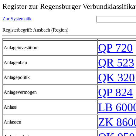
Register zur Regensburger Verbundklassifika
Zur Systematik
Registerbegriff: Ansbach (Region)
QP 720
Anlageinvestition
QR 523
Anlagenbau
QK 320
Anlagepolitik
QP 824
Anlagevermögen
LB 6000
Anlass
ZK 860
Anlassen