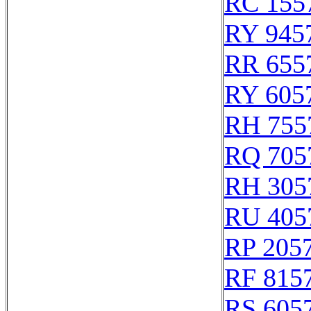
RC 155
RY 945
RR 655
RY 605
RH 755
RQ 705
RH 305
RU 405
RP 205
RF 815
RS 605