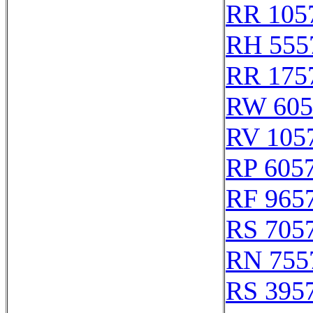
RR 105
RH 555
RR 175
RW 605
RV 105
RP 605
RF 965
RS 705
RN 755
RS 395