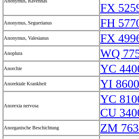
Anonymus, Ravennas
FX 525
FH 5770
Anonymus, Seguerianus
FX 499
Anonymus, Valesianus
WQ 77
Anoplura
YC 440
Anorchie
YI 8600
Anorektale Krankheit
YC 810
Anorexia nervosa
CU 340
ZM 763
Anorganische Beschichtung