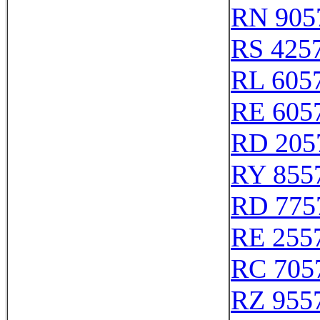
RN 905
RS 425
RL 605
RE 605
RD 205
RY 855
RD 775
RE 255
RC 705
RZ 955