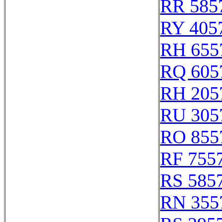
RR 585
RY 405
RH 655
RQ 605
RH 205
RU 305
RO 855
RF 755
RS 585
RN 355