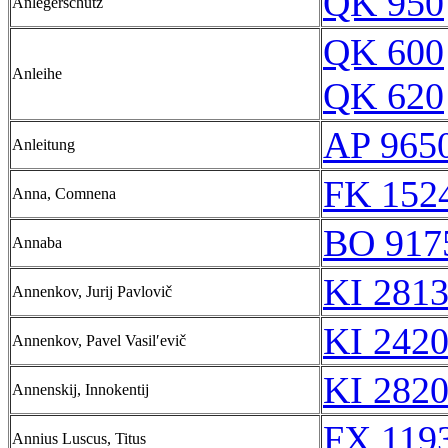
QK 950
Anlegerschutz
QK 600
Anleihe
QK 620
AP 965
Anleitung
FK 1524
Anna, Comnena
BO 917
Annaba
KI 2813
Annenkov, Jurij Pavlovič
KI 2420
Annenkov, Pavel Vasilʹevič
KI 2820
Annenskij, Innokentij
FX 1193
Annius Luscus, Titus