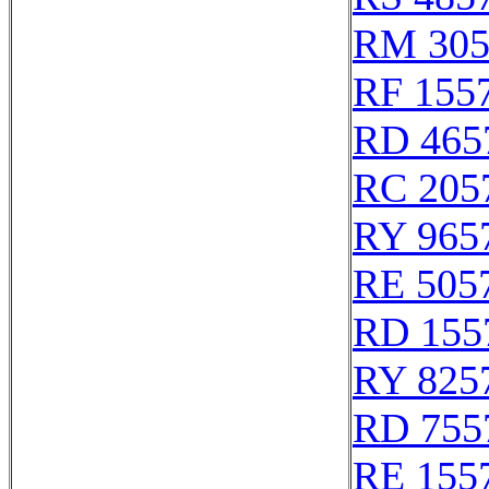
RM 305
RF 155
RD 465
RC 205
RY 965
RE 505
RD 155
RY 825
RD 755
RE 155