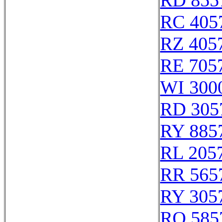
RD 855
RC 405
RZ 405
RE 705
WI 300
RD 305
RY 885
RL 205
RR 565
RY 305
RQ 585