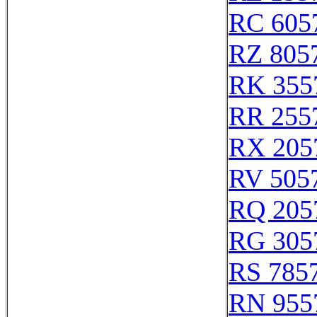
RC 605
RZ 805
RK 355
RR 255
RX 205
RV 505
RQ 205
RG 305
RS 785
RN 955