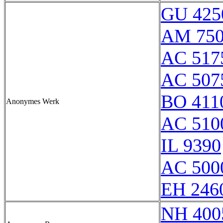
GU 425
AM 750
AC 517
AC 507
BO 411
Anonymes Werk
AC 510
IL 9390
AC 500
EH 246
NH 400