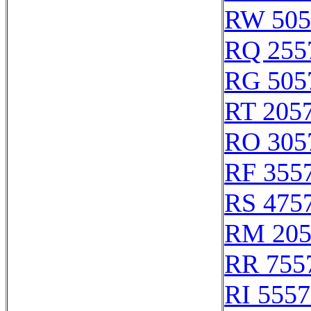
RW 505
RQ 255
RG 505
RT 205
RO 305
RF 355
RS 475
RM 205
RR 755
RI 555