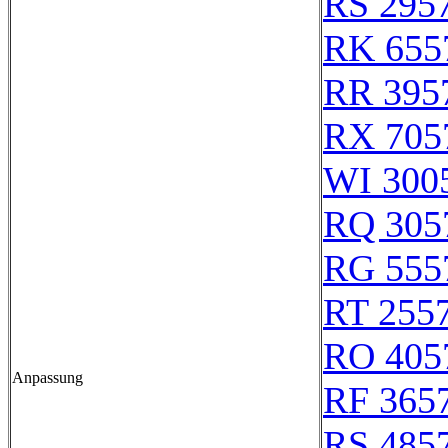
RS 295
RK 655
RR 395
RX 705
WI 300
RQ 305
RG 555
RT 255
RO 405
Anpassung
RF 365
RS 485