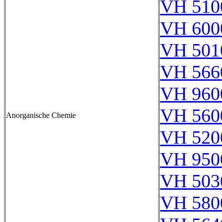
VH 510
VH 600
VH 501
VH 566
VH 960
VH 560
Anorganische Chemie
VH 520
VH 950
VH 503
VH 580