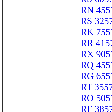
RN 455
RS 325
RK 755
RR 415
RX 905
RQ 455
RG 655
RT 355
RO 505
RF 385