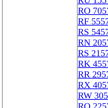
RU 155
RO 705
RF 555
RS 545
RN 205
RS 215
RK 455
RR 295
RX 405
RW 305
RQ 225