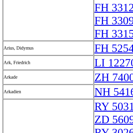
FH 331
FH 3309
FH 331
FH 5254
Arius, Didymus
LI 1227
Ark, Friedrich
ZH 740
Arkade
NH 541
Arkadien
RY 503
ZD 560
RY 302