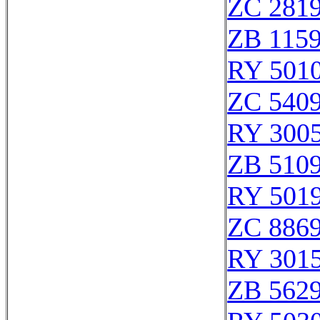
ZC 281
ZB 115
RY 501
ZC 540
RY 300
ZB 510
RY 501
ZC 886
RY 301
ZB 562