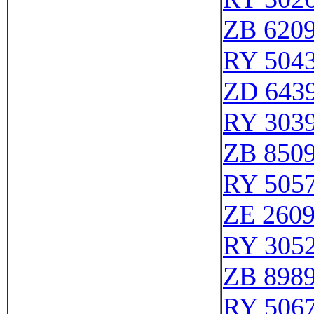
ZB 620
RY 504
ZD 643
RY 303
ZB 850
RY 505
ZE 260
RY 305
ZB 898
RY 506