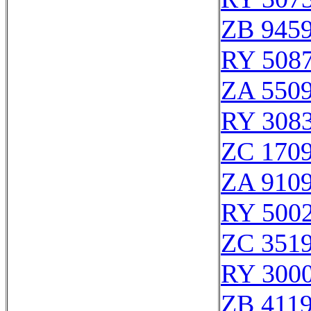
ZB 945
RY 508
ZA 550
RY 308
ZC 170
ZA 910
RY 500
ZC 351
RY 3000
ZB 411