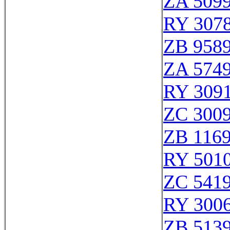
ZA 509
RY 307
ZB 958
ZA 574
RY 309
ZC 300
ZB 116
RY 501
ZC 541
RY 300
ZB 513