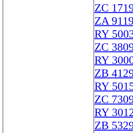
ZC 171
ZA 911
RY 500
ZC 380
RY 300
ZB 412
RY 501
ZC 730
RY 301
ZB 532