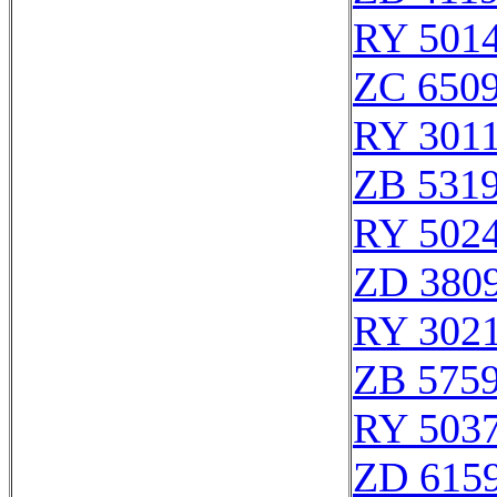
RY 501
ZC 650
RY 301
ZB 531
RY 502
ZD 380
RY 302
ZB 575
RY 503
ZD 615