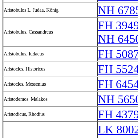
NH 678
Aristobulos I., Judäa, König
FH 3949
Aristobulus, Cassandreus
NH 645
FH 5087
Aristobulus, Iudaeus
FH 5524
Aristocles, Historicus
FH 6454
Aristocles, Messenius
NH 565
Aristodemos, Malakos
FH 4379
Aristodicus, Rhodius
LK 800