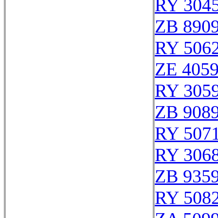
RY 304
ZB 890
RY 506
ZE 405
RY 305
ZB 908
RY 507
RY 306
ZB 935
RY 508