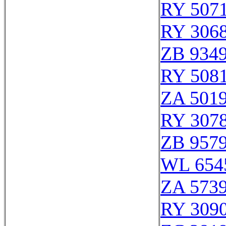
RY 507
RY 306
ZB 934
RY 508
ZA 501
RY 307
ZB 957
WL 654
ZA 573
RY 309