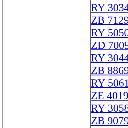
RY 303
ZB 712
RY 505
ZD 700
RY 304
ZB 886
RY 506
ZE 401
RY 305
ZB 907