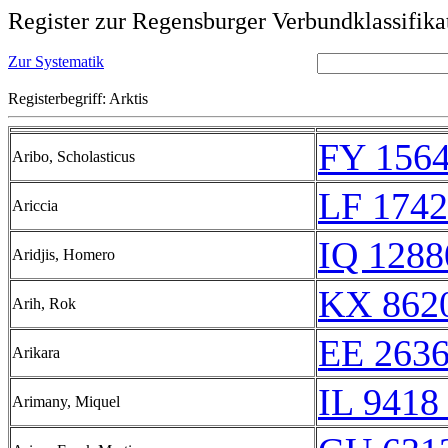
Register zur Regensburger Verbundklassifika
Zur Systematik
Registerbegriff: Arktis
FY 1564
Aribo, Scholasticus
LF 1742
Ariccia
IQ 1288
Aridjis, Homero
KX 8620
Arih, Rok
EE 263
Arikara
IL 9418 
Arimany, Miquel