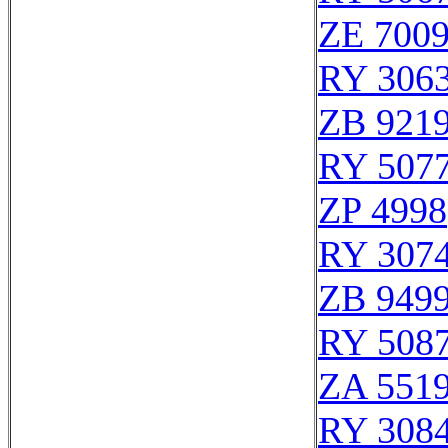
ZE 700
RY 306
ZB 921
RY 507
ZP 4998
RY 307
ZB 949
RY 508
ZA 551
RY 308