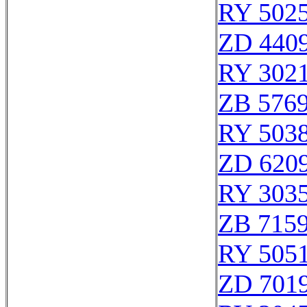
RY 502
ZD 440
RY 302
ZB 576
RY 503
ZD 620
RY 303
ZB 715
RY 505
ZD 701