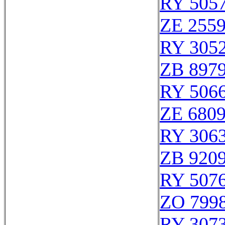
RY 505
ZE 255
RY 305
ZB 897
RY 506
ZE 680
RY 306
ZB 920
RY 507
ZO 799
RY 307