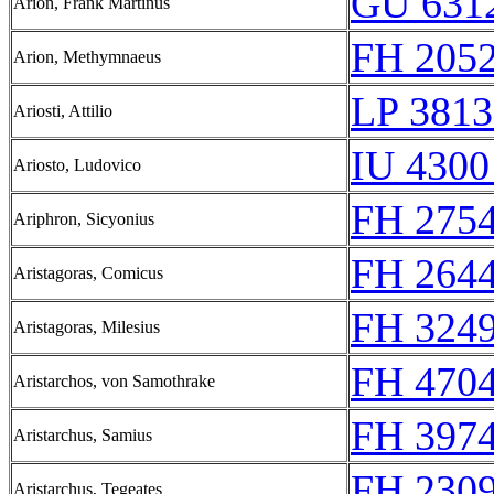
GU 6312
Arion, Frank Martinus
FH 2052
Arion, Methymnaeus
LP 3813
Ariosti, Attilio
IU 4300
Ariosto, Ludovico
FH 2754
Ariphron, Sicyonius
FH 2644
Aristagoras, Comicus
FH 3249
Aristagoras, Milesius
FH 4704
Aristarchos, von Samothrake
FH 3974
Aristarchus, Samius
FH 2309
Aristarchus, Tegeates