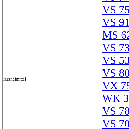
VS 75
VS 91
MS 6
VS 73
VS 53
VS 80
Arzneimittel
VX 75
WK 3
VS 78
VS 70