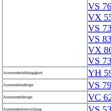
VS 76
VX 55
VS 73
VS 83
VX 86
VS 73
YH 59
Arzneimittelabhängigkeit
VS 79
Arzneimittelallergie
VC 62
Arzneimitteldesign
VS 53
Arzneimittelentwicklung