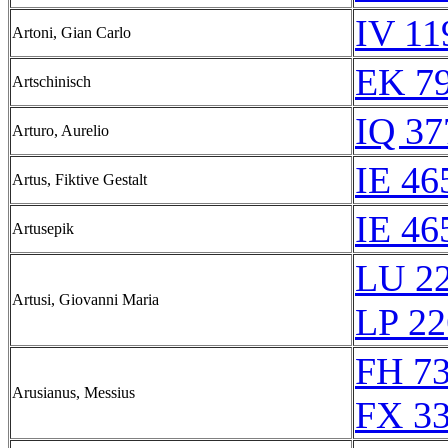
IV 11
Artoni, Gian Carlo
EK 7
Artschinisch
IQ 37
Arturo, Aurelio
IE 46
Artus, Fiktive Gestalt
IE 46
Artusepik
LU 2
Artusi, Giovanni Maria
LP 22
FH 73
Arusianus, Messius
FX 33