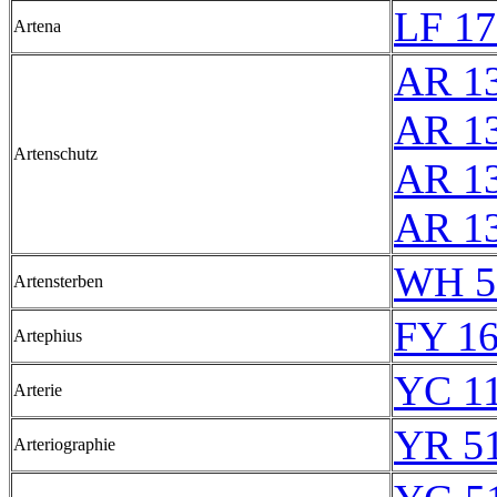
LF 17
Artena
AR 1
AR 1
Artenschutz
AR 1
AR 1
WH 5
Artensterben
FY 16
Artephius
YC 11
Arterie
YR 51
Arteriographie