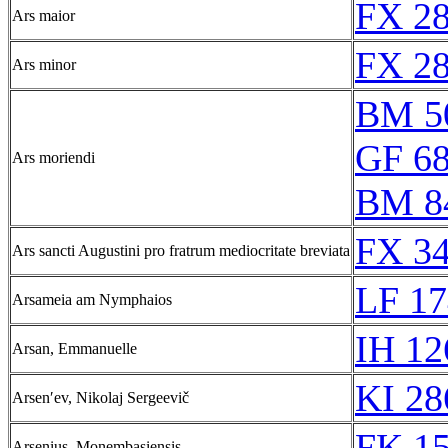
FX 28
Ars maior
FX 28
Ars minor
BM 5
GF 68
Ars moriendi
BM 8
FX 34
Ars sancti Augustini pro fratrum mediocritate breviata
LF 17
Arsameia am Nymphaios
IH 12
Arsan, Emmanuelle
KI 28
Arsenʹev, Nikolaj Sergeevič
FK 15
Arsenius, Monembasiensis