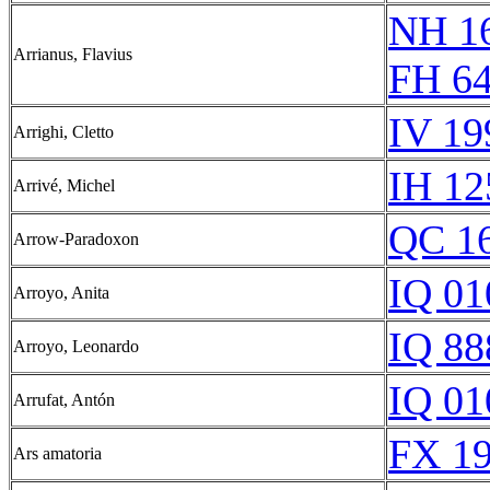
NH 16
Arrianus, Flavius
FH 64
IV 19
Arrighi, Cletto
IH 12
Arrivé, Michel
QC 1
Arrow-Paradoxon
IQ 01
Arroyo, Anita
IQ 88
Arroyo, Leonardo
IQ 01
Arrufat, Antón
FX 19
Ars amatoria