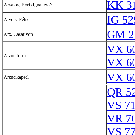
KK 31
Arvatov, Boris Ignatʹevič
IG 52
Arvers, Félix
GM 2
Arx, Cäsar von
VX 60
Arzneiform
VX 60
VX 60
Arzneikapsel
QR 5
VS 71
VR 70
VS 77