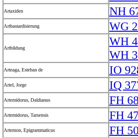
NH 6
Artaxiden
WG 2
Artbastardisierung
WH 4
Artbildung
WH 3
IO 92
Arteaga, Esteban de
IQ 37
Artel, Jorge
FH 68
Artemidorus, Daldianus
FH 47
Artemidorus, Tarsensis
FH 50
Artemon, Epigrammaticus