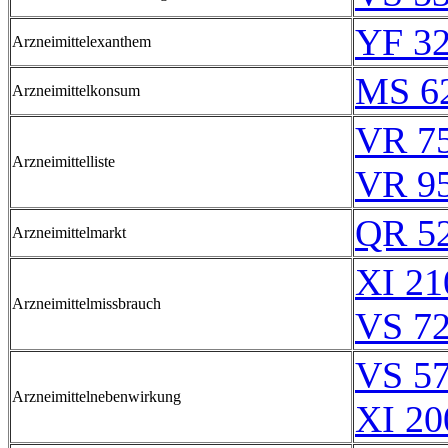
YF 32
Arzneimittelexanthem
MS 6
Arzneimittelkonsum
VR 75
Arzneimittelliste
VR 95
QR 5
Arzneimittelmarkt
XI 21
Arzneimittelmissbrauch
VS 72
VS 57
Arzneimittelnebenwirkung
XI 20