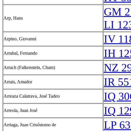
GM 2
Arp, Hans
LI 12
IV 11
Arpino, Giovanni
IH 12
Arrabal, Fernando
NZ 2
Arrach (Falkenstein, Cham)
IR 55
Arrais, Amador
IQ 30
Arreaza Calatrava, José Tadeo
IQ 12
Arreola, Juan José
LP 63
Arriaga, Juan Crisóstomo de