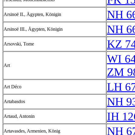
NH 6
Arsinoë II., Ägypten, Königin
NH 6
Arsinoë III., Ägypten, Königin
KZ 74
Arsovski, Tome
WI 6
Art
ZM 9
LH 6
Art Déco
NH 9
Artabasdos
IH 12
Artaud, Antonin
NH 6
Artavasdes, Armenien, König