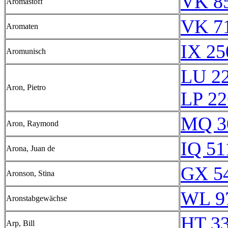
VK 85
Aromastoff
VK 71
Aromaten
IX 25
Aromunisch
LU 2
Aron, Pietro
LP 22
MQ 3
Aron, Raymond
IQ 51
Arona, Juan de
GX 54
Aronson, Stina
WL 9
Aronstabgewächse
HT 33
Arp, Bill