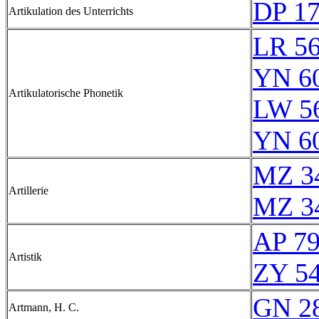
DP 17
Artikulation des Unterrichts
LR 5
YN 60
Artikulatorische Phonetik
LW 5
YN 60
MZ 3
Artillerie
MZ 3
AP 7
Artistik
ZY 54
GN 28
Artmann, H. C.