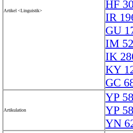
HF 3
Artikel <Linguistik>
IR 19
GU 1
IM 5
IK 28
KY 1
GC 6
YP 58
YP 58
Artikulation
YN 62