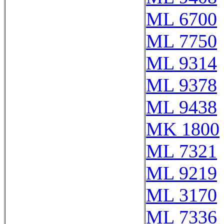
ML 6700
ML 7750
ML 9314
ML 9378
ML 9438
MK 1800
ML 7321
ML 9219
ML 3170
ML 7336