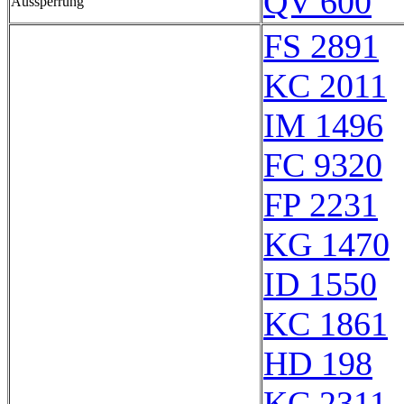
QV 600
Aussperrung
FS 2891
KC 2011
IM 1496
FC 9320
FP 2231
KG 1470
ID 1550
KC 1861
HD 198
KC 2311