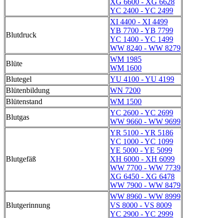
XG 6600 - XG 6628
YC 2400 - YC 2499
XI 4400 - XI 4499
YB 7700 - YB 7799
Blutdruck
YC 1400 - YC 1499
WW 8240 - WW 8279
WM 1985
Blüte
WM 1600
Blutegel
YU 4100 - YU 4199
Blütenbildung
WN 7200
Blütenstand
WM 1500
YC 2600 - YC 2699
Blutgas
WW 9660 - WW 9699
YR 5100 - YR 5186
YC 1000 - YC 1099
YE 5000 - YE 5099
Blutgefäß
XH 6000 - XH 6099
WW 7700 - WW 7739
XG 6450 - XG 6478
WW 7900 - WW 8479
WW 8960 - WW 8999
Blutgerinnung
VS 8000 - VS 8009
YC 2900 - YC 2999