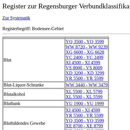
Register zur Regensburger Verbundklassifika
Zur Systematik
Registerbegriff: Bodensee-Gebiet
YQ 3500 - YQ 3599
WW 8720 - WW 9239
XG 6600 - XG 6628
YC 2400 - YC 2499
Blut
XI 4500 - XI 4599
VS 8000 - VS 8009
XD 3200 - XD 3299
YR 5500 - YR 5599
Blut-Liquor-Schranke
WW 3440 - WW 3479
XL 5500 - XL 5799
Blutalkohol
XL 5500 - XL 5599
Blutbank
YU 1900 - YU 1999
XI 4500 - XI 4599
YR 5500 - YR 5599
YQ 3500 - YQ 3599
Blutbildendes Gewebe
XE 8700 - XE 8799