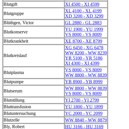
Blutgift
XI 4500 - XI 4599
XL 4100 - XL 4199
Blutgruppe
XD 3200 - XD 3299
Blüthgen, Victor
GL 2880 - GL 2883
YU 1900 - YU 1999
Blutkonserve
VS 8000 - VS 8009
Blutkrankheit
XE 8700 - XE 8799
XG 6450 - XG 6478
WW 8200 - WW 8239
Blutkreislauf
YR 5100 - YR 5186
XI 4300 - XI 4399
VS 8000 - VS 8009
Blutplasma
WW 8800 - WW 8839
Blutpumpe
YB 8900 - YB 8999
WW 8800 - WW 8839
Blutserum
VS 8000 - VS 8009
Blutstillung
YI 2700 - YI 2799
Bluttransfusion
YU 1800 - YU 1899
Blutuntersuchung
YC 2000 - YC 2099
Blutzelle
WW 8840 - WW 8879
Bly, Robert
HU 3166 - HU 3169