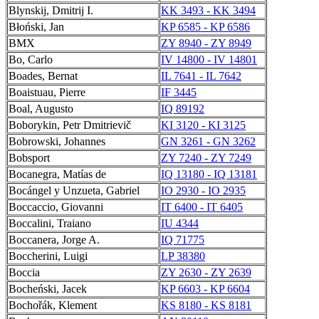
Blynskij, Dmitrij I.
KK 3493 - KK 3494
Błoński, Jan
KP 6585 - KP 6586
BMX
ZY 8940 - ZY 8949
Bo, Carlo
IV 14800 - IV 14801
Boades, Bernat
IL 7641 - IL 7642
Boaistuau, Pierre
IF 3445
Boal, Augusto
IQ 89192
Boborykin, Petr Dmitrievič
KI 3120 - KI 3125
Bobrowski, Johannes
GN 3261 - GN 3262
Bobsport
ZY 7240 - ZY 7249
Bocanegra, Matías de
IQ 13180 - IQ 13181
Bocángel y Unzueta, Gabriel
IO 2930 - IO 2935
Boccaccio, Giovanni
IT 6400 - IT 6405
Boccalini, Traiano
IU 4344
Boccanera, Jorge A.
IQ 71775
Boccherini, Luigi
LP 38380
Boccia
ZY 2630 - ZY 2639
Bocheński, Jacek
KP 6603 - KP 6604
Bochořák, Klement
KS 8180 - KS 8181