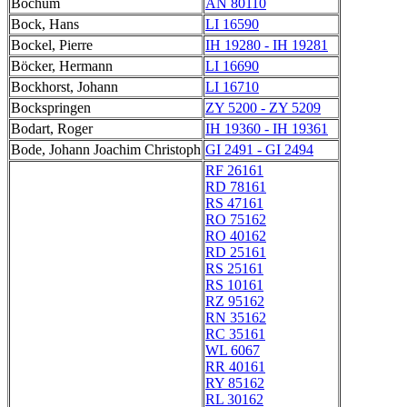
Bochum
AN 80110
Bock, Hans
LI 16590
Bockel, Pierre
IH 19280 - IH 19281
Böcker, Hermann
LI 16690
Bockhorst, Johann
LI 16710
Bockspringen
ZY 5200 - ZY 5209
Bodart, Roger
IH 19360 - IH 19361
Bode, Johann Joachim Christoph
GI 2491 - GI 2494
RF 26161
RD 78161
RS 47161
RO 75162
RO 40162
RD 25161
RS 25161
RS 10161
RZ 95162
RN 35162
RC 35161
WL 6067
RR 40161
RY 85162
RL 30162