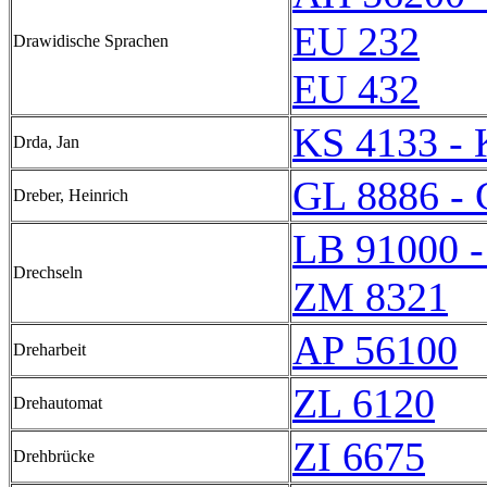
EU 232
Drawidische Sprachen
EU 432
KS 4133 - 
Drda, Jan
GL 8886 - 
Dreber, Heinrich
LB 91000 -
Drechseln
ZM 8321
AP 56100
Dreharbeit
ZL 6120
Drehautomat
ZI 6675
Drehbrücke