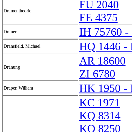
FU 2040
Dramentheorie
FE 4375
IH 75760 -
Draner
HQ 1446 -
Dransfield, Michael
AR 18600
Dränung
ZI 6780
HK 1950 -
Draper, William
KC 1971
KQ 8314
KQ 8250