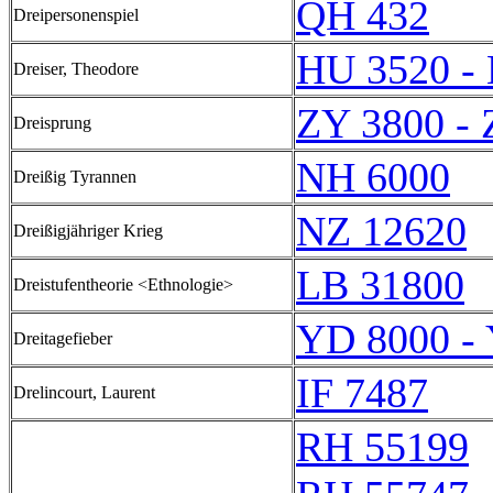
QH 432
Dreipersonenspiel
HU 3520 -
Dreiser, Theodore
ZY 3800 - 
Dreisprung
NH 6000
Dreißig Tyrannen
NZ 12620
Dreißigjähriger Krieg
LB 31800
Dreistufentheorie <Ethnologie>
YD 8000 -
Dreitagefieber
IF 7487
Drelincourt, Laurent
RH 55199