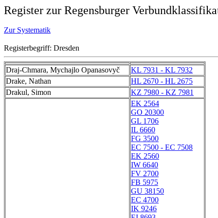
Register zur Regensburger Verbundklassifika
Zur Systematik
Registerbegriff: Dresden
Draj-Chmara, Mychajlo Opanasovyč
KL 7931 - KL 7932
Drake, Nathan
HL 2670 - HL 2675
Drakul, Simon
KZ 7980 - KZ 7981
EK 2564
GO 20300
GL 1706
IL 6660
FG 3500
EC 7500 - EC 7508
EK 2560
IW 6640
FV 2700
FB 5975
GU 38150
EC 4700
IK 9246
EI 8693