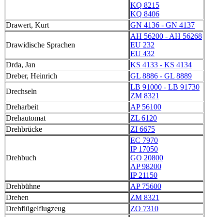
KQ 8215
KQ 8406
Drawert, Kurt
GN 4136 - GN 4137
AH 56200 - AH 56268
Drawidische Sprachen
EU 232
EU 432
Drda, Jan
KS 4133 - KS 4134
Dreber, Heinrich
GL 8886 - GL 8889
LB 91000 - LB 91730
Drechseln
ZM 8321
Dreharbeit
AP 56100
Drehautomat
ZL 6120
Drehbrücke
ZI 6675
EC 7970
IP 17050
Drehbuch
GO 20800
AP 98200
IP 21150
Drehbühne
AP 75600
Drehen
ZM 8321
Drehflügelflugzeug
ZO 7310