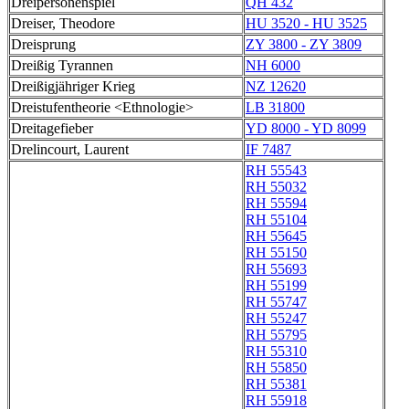
Dreipersonenspiel
QH 432
Dreiser, Theodore
HU 3520 - HU 3525
Dreisprung
ZY 3800 - ZY 3809
Dreißig Tyrannen
NH 6000
Dreißigjähriger Krieg
NZ 12620
Dreistufentheorie <Ethnologie>
LB 31800
Dreitagefieber
YD 8000 - YD 8099
Drelincourt, Laurent
IF 7487
RH 55543
RH 55032
RH 55594
RH 55104
RH 55645
RH 55150
RH 55693
RH 55199
RH 55747
RH 55247
RH 55795
RH 55310
RH 55850
RH 55381
RH 55918