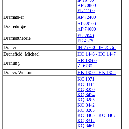
IP 16750
AP 70800
FL 11100
Dramatiker
AP 72400
AP 88100
Dramaturgie
AP 74000
FU 2040
Dramentheorie
FE 4375
Draner
IH 75760 - IH 75761
Dransfield, Michael
HQ 1446 - HQ 1447
AR 18600
Dränung
ZI 6780
Draper, William
HK 1950 - HK 1955
KC 1971
KQ 8314
KQ 8250
KQ 8424
KQ 8285
KQ 8442
KQ 8205
KQ 8405 - KQ 8407
KQ 8312
KQ 8461