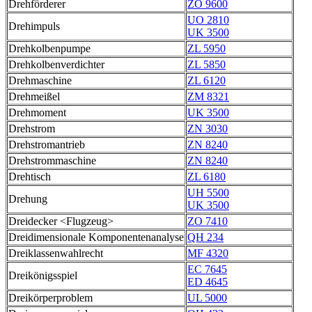
Drehförderer
ZO 9600
UO 2810
Drehimpuls
UK 3500
Drehkolbenpumpe
ZL 5950
Drehkolbenverdichter
ZL 5850
Drehmaschine
ZL 6120
Drehmeißel
ZM 8321
Drehmoment
UK 3500
Drehstrom
ZN 3030
Drehstromantrieb
ZN 8240
Drehstrommaschine
ZN 8240
Drehtisch
ZL 6180
UH 5500
Drehung
UK 3500
Dreidecker <Flugzeug>
ZO 7410
Dreidimensionale Komponentenanalyse
QH 234
Dreiklassenwahlrecht
MF 4320
EC 7645
Dreikönigsspiel
ED 4645
Dreikörperproblem
UL 5000