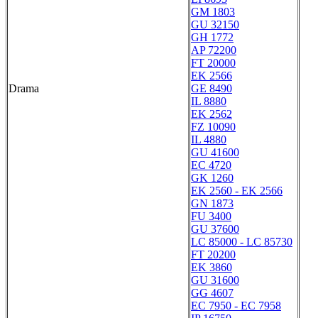
GM 1803
GU 32150
GH 1772
AP 72200
FT 20000
EK 2566
Drama
GE 8490
IL 8880
EK 2562
FZ 10090
IL 4880
GU 41600
EC 4720
GK 1260
EK 2560 - EK 2566
GN 1873
FU 3400
GU 37600
LC 85000 - LC 85730
FT 20200
EK 3860
GU 31600
GG 4607
EC 7950 - EC 7958