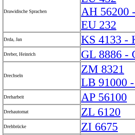
AH 56200 
Drawidische Sprachen
EU 232
KS 4133 - 
Drda, Jan
GL 8886 - 
Dreber, Heinrich
ZM 8321
Drechseln
LB 91000 -
AP 56100
Dreharbeit
ZL 6120
Drehautomat
ZI 6675
Drehbrücke