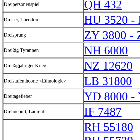
QH 432
Dreipersonenspiel
HU 3520 -
Dreiser, Theodore
ZY 3800 - 
Dreisprung
NH 6000
Dreißig Tyrannen
NZ 12620
Dreißigjähriger Krieg
LB 31800
Dreistufentheorie <Ethnologie>
YD 8000 -
Dreitagefieber
IF 7487
Drelincourt, Laurent
RH 55180