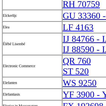
RH 70759
GU 33360 
Elckerlijc
LF 4163
Elea
IJ 84766 - 
Élébé Lisembé
IJ 88590 - 
QR 760
Electronic Commerce
ST 520
WS 9250
Elefanten
YF 3900 - 
Elefantiasis
Elegiae in Maecenatem