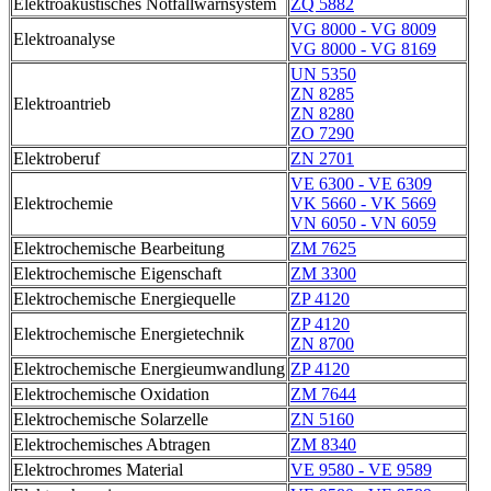
Elektroakustisches Notfallwarnsystem
ZQ 5882
VG 8000 - VG 8009
Elektroanalyse
VG 8000 - VG 8169
UN 5350
ZN 8285
Elektroantrieb
ZN 8280
ZO 7290
Elektroberuf
ZN 2701
VE 6300 - VE 6309
Elektrochemie
VK 5660 - VK 5669
VN 6050 - VN 6059
Elektrochemische Bearbeitung
ZM 7625
Elektrochemische Eigenschaft
ZM 3300
Elektrochemische Energiequelle
ZP 4120
ZP 4120
Elektrochemische Energietechnik
ZN 8700
Elektrochemische Energieumwandlung
ZP 4120
Elektrochemische Oxidation
ZM 7644
Elektrochemische Solarzelle
ZN 5160
Elektrochemisches Abtragen
ZM 8340
Elektrochromes Material
VE 9580 - VE 9589