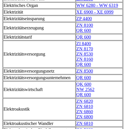
Elektrisches Organ
WW 6280 - WW 6319
Elektrizität
XE 6900 - XE 6999
Elektrizitätseinsparung
ZP 4400
ZN 8100
Elektrizitätserzeugung
QR 600
Elektrizitätstarif
QR 600
ZI 8400
ZN 8170
Elektrizitätsversorgung
ZN 8530
ZN 8160
QR 600
Elektrizitätsversorgungsnetz
ZN 8500
Elektrizitätsversorgungsunternehmen
QR 600
QK 600
Elektrizitätswirtschaft
NW 2562
QR 600
ZN 6820
ZN 6810
Elektroakustik
ZN 6860
ZN 6800
Elektroakustischer Wandler
ZN 6810