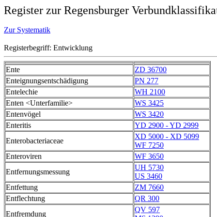
Register zur Regensburger Verbundklassifika
Zur Systematik
Registerbegriff: Entwicklung
Ente
ZD 36700
Enteignungsentschädigung
PN 277
Entelechie
WH 2100
Enten <Unterfamilie>
WS 3425
Entenvögel
WS 3420
Enteritis
YD 2900 - YD 2999
XD 5000 - XD 5099
Enterobacteriaceae
WF 7250
Enteroviren
WF 3650
UH 5730
Entfernungsmessung
US 3460
Entfettung
ZM 7660
Entflechtung
QR 300
QV 597
Entfremdung