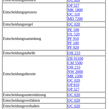
QP 327
MK 1800
Entscheidungsprozess
QC 110
MD 7200
Entscheidungsregel
QC 020
PE 100
QL 520
Entscheidungssammlung
PF 910
PF 100
PF 920
Entscheidungstabelle
QH 233
ZB 91100
CM 5500
QH 233
NW 2000
Entscheidungstheorie
MR 2200
QC 020
QP 810
QP 327
Entscheidungsunterstützung
QC 020
Entscheidungsverfahren
QC 020
Entscheidungsverhalten
QC 020