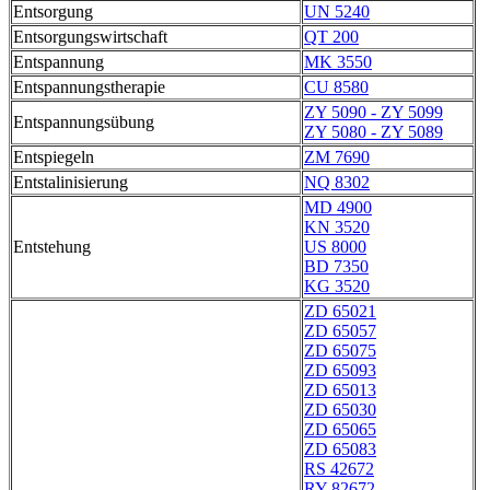
Entsorgung
UN 5240
Entsorgungswirtschaft
QT 200
Entspannung
MK 3550
Entspannungstherapie
CU 8580
ZY 5090 - ZY 5099
Entspannungsübung
ZY 5080 - ZY 5089
Entspiegeln
ZM 7690
Entstalinisierung
NQ 8302
MD 4900
KN 3520
Entstehung
US 8000
BD 7350
KG 3520
ZD 65021
ZD 65057
ZD 65075
ZD 65093
ZD 65013
ZD 65030
ZD 65065
ZD 65083
RS 42672
RY 82672