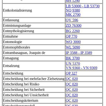
MS 1290
LB 53000 - LB 53730
Entkolonialisierung
NQ 9380
MK 2700
Entlassung
QV 596
Entmistungsanlage
ZD 76300
Entmythologisierung
BG 2260
Entnahme
QP 770
Entomologie
WQ 3000
Entomophthorales
WL 5090
Entrambasaguas, Joaquin de
IP 3588 - IP 3589
Entsagung
BK 3700
UN 5370
Entsalzung
VN 9360 - VN 9369
Entscheidung
QP 327
Entscheidung bei mehrfacher Zielsetzung
QC 020
Entscheidung bei Risiko
QC 020
Entscheidung bei Sicherheit
QC 020
Entscheidung bei Unsicherheit
QC 020
Entscheidungskriterium
QC 020
Entscheidungsmodell
QC 020