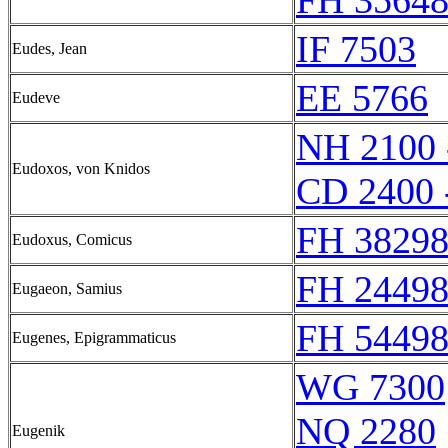
FH 35648
IF 7503
Eudes, Jean
EE 5766
Eudeve
NH 2100 
Eudoxos, von Knidos
CD 2400 
FH 38298
Eudoxus, Comicus
FH 24498
Eugaeon, Samius
FH 54498
Eugenes, Epigrammaticus
WG 7300
NQ 2280
Eugenik