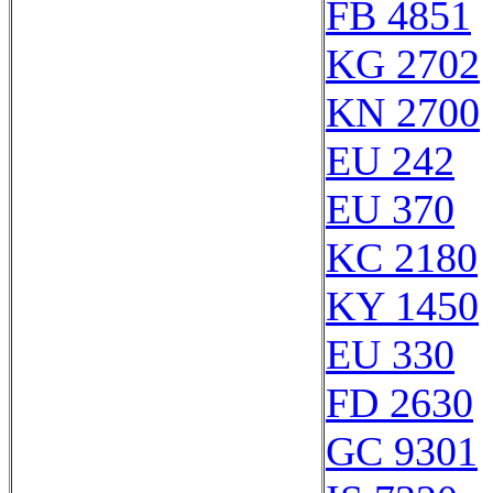
FB 4851
KG 2702
KN 2700
EU 242
EU 370
KC 2180
KY 1450
EU 330
FD 2630
GC 9301