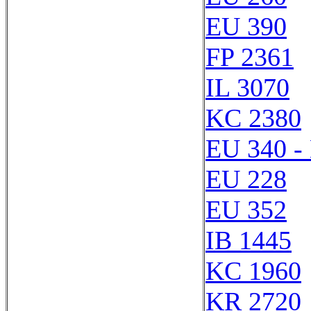
EU 390
FP 2361
IL 3070
KC 2380
EU 340 -
EU 228
EU 352
IB 1445
KC 1960
KR 2720