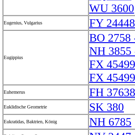
WU 3600
FY 24448
Eugenius, Vulgarius
BO 2758 
NH 3855 
Eugippius
FX 45499
FX 45499
FH 37638
Euhemerus
SK 380
Euklidische Geometrie
NH 6785
Eukratidas, Baktrien, König