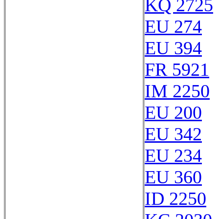
KQ 2725
EU 274
EU 394
FR 5921
IM 2250
EU 200
EU 342
EU 234
EU 360
ID 2250