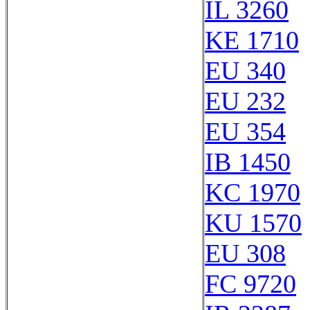
IL 3260
KE 1710
EU 340
EU 232
EU 354
IB 1450
KC 1970
KU 1570
EU 308
FC 9720