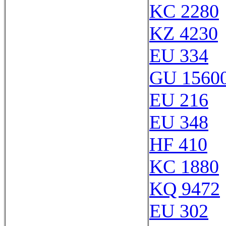
KC 2280
KZ 4230
EU 334
GU 1560
EU 216
EU 348
HF 410
KC 1880
KQ 9472
EU 302