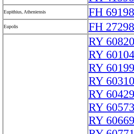
FH 69198
Eupithius, Atheniensis
FH 27298
Eupolis
RY 6082
RY 6010
RY 6019
RY 6031
RY 6042
RY 6057
RY 6066
RY 6077