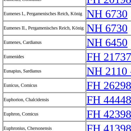
NH 6730
Eumenes I., Pergamenisches Reich, König
NH 6730
Eumenes II., Pergamenisches Reich, König
NH 6450
Eumenes, Cardianus
FH 2173
Eumenides
NH 2110 
Eunapius, Sardianus
FH 26298
Eunicus, Comicus
FH 44448
Euphorion, Chalcidensis
FH 42398
Euphron, Comicus
FH 41398
Euphronius, Chersonensis