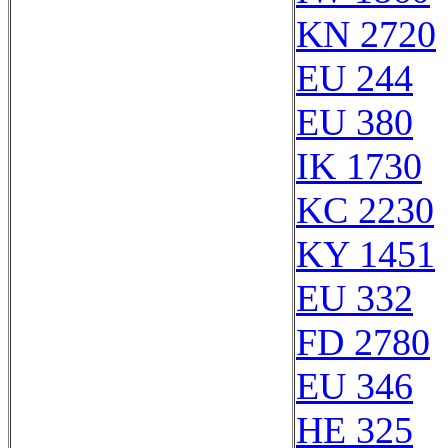
KN 2720
EU 244
EU 380
IK 1730
KC 2230
KY 1451
EU 332
FD 2780
EU 346
HE 325