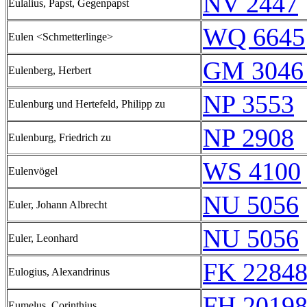
NV 2447
Eulalius, Papst, Gegenpapst
WQ 6645
Eulen <Schmetterlinge>
GM 3046
Eulenberg, Herbert
NP 3553
Eulenburg und Hertefeld, Philipp zu
NP 2908
Eulenburg, Friedrich zu
WS 4100
Eulenvögel
NU 5056
Euler, Johann Albrecht
NU 5056
Euler, Leonhard
FK 22848
Eulogius, Alexandrinus
FH 20198
Eumelus, Corinthius