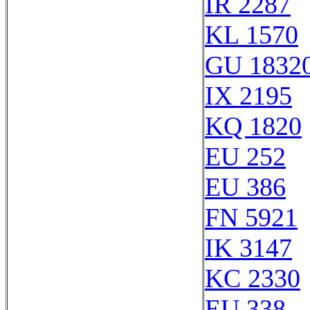
IR 2287
KL 1570
GU 1832
IX 2195
KQ 1820
EU 252
EU 386
FN 5921
IK 3147
KC 2330
EU 338