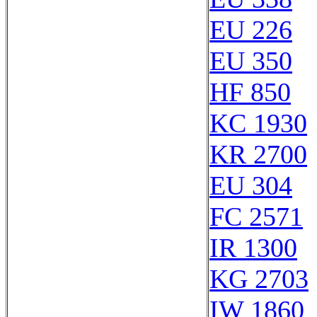
EU 226
EU 350
HF 850
KC 1930
KR 2700
EU 304
FC 2571
IR 1300
KG 2703
IW 1860