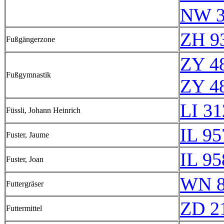
NW 3
ZH 9
Fußgängerzone
ZY 4
Fußgymnastik
ZY 4
LI 3
Füssli, Johann Heinrich
IL 95
Fuster, Jaume
IL 95
Fuster, Joan
WN 8
Futtergräser
ZD 2
Futtermittel