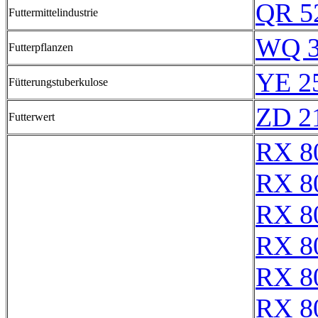
QR 5
Futtermittelindustrie
WQ 3
Futterpflanzen
YE 2
Fütterungstuberkulose
ZD 2
Futterwert
RX 8
RX 8
RX 8
RX 8
RX 8
RX 8