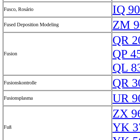
IQ 90
Fusco, Rosário
ZM 9
Fused Deposition Modeling
QR 2
QP 4
Fusion
QL 8
QR 3
Fusionskontrolle
UR 9
Fusionsplasma
ZX 9
YK 3
Fuß