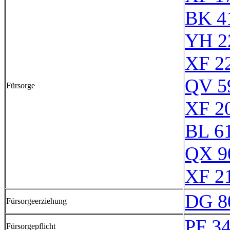
BK 4
YH 2
XF 2
QV 5
Fürsorge
XF 2
BL 6
QX 9
XF 2
DG 8
Fürsorgeerziehung
PF 3
Fürsorgepflicht