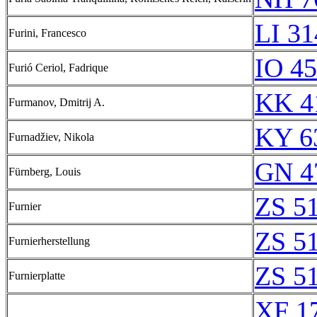
LI 3
Furini, Francesco
IO 45
Furió Ceriol, Fadrique
KK 4
Furmanov, Dmitrij A.
KY 6
Furnadžiev, Nikola
GN 4
Fürnberg, Louis
ZS 5
Furnier
ZS 5
Furnierherstellung
ZS 5
Furnierplatte
XF 1