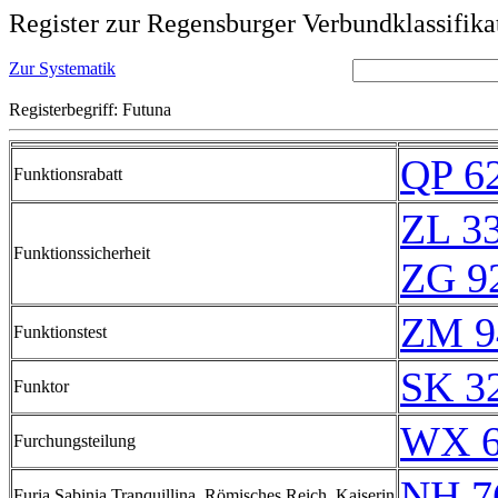
Register zur Regensburger Verbundklassifika
Zur Systematik
Registerbegriff: Futuna
QP 6
Funktionsrabatt
ZL 3
Funktionssicherheit
ZG 9
ZM 9
Funktionstest
SK 3
Funktor
WX 6
Furchungsteilung
NH 7
Furia Sabinia Tranquillina, Römisches Reich, Kaiserin