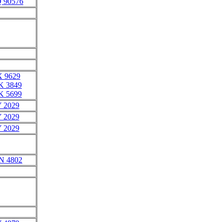
Q 90576
X 9629
K 3849
K 5699
Y 2029
Y 2029
Y 2029
N 4802