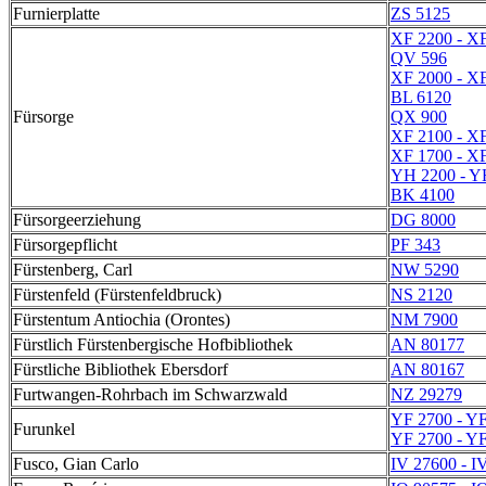
Furnierplatte
ZS 5125
XF 2200 - X
QV 596
XF 2000 - X
BL 6120
Fürsorge
QX 900
XF 2100 - X
XF 1700 - X
YH 2200 - Y
BK 4100
Fürsorgeerziehung
DG 8000
Fürsorgepflicht
PF 343
Fürstenberg, Carl
NW 5290
Fürstenfeld (Fürstenfeldbruck)
NS 2120
Fürstentum Antiochia (Orontes)
NM 7900
Fürstlich Fürstenbergische Hofbibliothek
AN 80177
Fürstliche Bibliothek Ebersdorf
AN 80167
Furtwangen-Rohrbach im Schwarzwald
NZ 29279
YF 2700 - Y
Furunkel
YF 2700 - Y
Fusco, Gian Carlo
IV 27600 - I