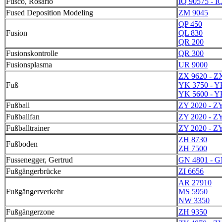
Fusco, Rosário
IQ 90575 - I
Fused Deposition Modeling
ZM 9045
QP 450
Fusion
QL 830
QR 200
Fusionskontrolle
QR 300
Fusionsplasma
UR 9000
ZX 9620 - Z
Fuß
YK 3750 - Y
YK 5600 - Y
Fußball
ZY 2020 - Z
Fußballfan
ZY 2020 - Z
Fußballtrainer
ZY 2020 - Z
ZH 8730
Fußboden
ZH 7500
Fussenegger, Gertrud
GN 4801 - G
Fußgängerbrücke
ZI 6656
AR 27910
Fußgängerverkehr
MS 5950
NW 3350
Fußgängerzone
ZH 9350