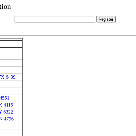
tion
WX 6439
 4551
K 4115
Y 6322
N 4796