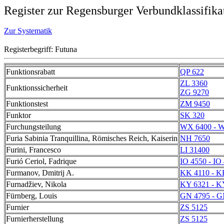
Register zur Regensburger Verbundklassifika
Zur Systematik
Registerbegriff: Futuna
Funktionsrabatt
QP 622
ZL 3360
Funktionssicherheit
ZG 9270
Funktionstest
ZM 9450
Funktor
SK 320
Furchungsteilung
WX 6400 - 
Furia Sabinia Tranquillina, Römisches Reich, Kaiserin
NH 7650
Furini, Francesco
LI 31400
Furió Ceriol, Fadrique
IO 4550 - IO
Furmanov, Dmitrij A.
KK 4110 - K
Furnadžiev, Nikola
KY 6321 - K
Fürnberg, Louis
GN 4795 - G
Furnier
ZS 5125
Furnierherstellung
ZS 5125