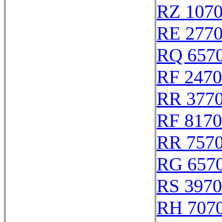
RZ 107
RE 277
RQ 657
RF 247
RR 377
RF 817
RR 757
RG 657
RS 397
RH 707