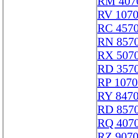
RM 407
RV 107
RC 457
RN 857
RX 507
RD 357
RP 1070
RY 847
RD 857
RQ 407
RZ 907