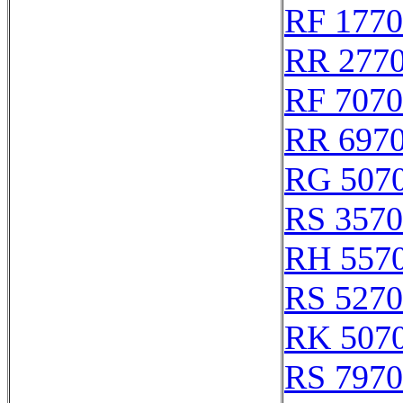
RF 177
RR 277
RF 707
RR 697
RG 507
RS 357
RH 557
RS 527
RK 507
RS 797