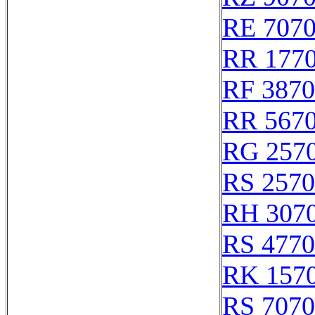
RE 707
RR 177
RF 387
RR 567
RG 257
RS 257
RH 307
RS 477
RK 157
RS 707