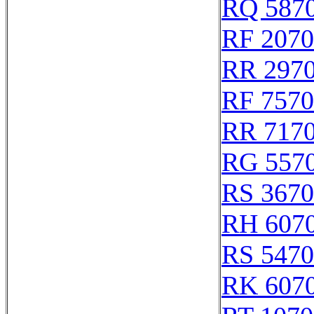
RQ 587
RF 207
RR 297
RF 757
RR 717
RG 557
RS 367
RH 607
RS 547
RK 607