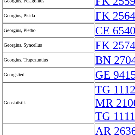
FK 2559
Georgius, Pelagonius
FK 2564
Georgius, Pisida
CE 6540
Georgius, Pletho
FK 2574
Georgius, Syncellus
BN 270
Georgius, Trapezuntius
GE 9415
Georgslied
TG 111
MR 210
Geostatistik
TG 111
AR 263