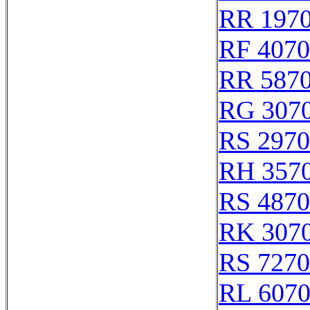
RR 197
RF 407
RR 587
RG 307
RS 297
RH 357
RS 487
RK 307
RS 727
RL 607