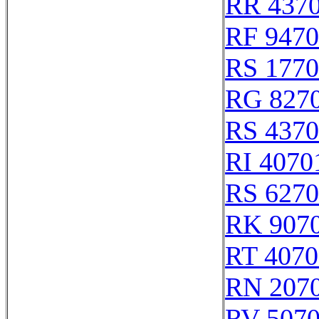
RR 437
RF 947
RS 177
RG 827
RS 437
RI 4070
RS 627
RK 907
RT 4070
RN 207
RV 507