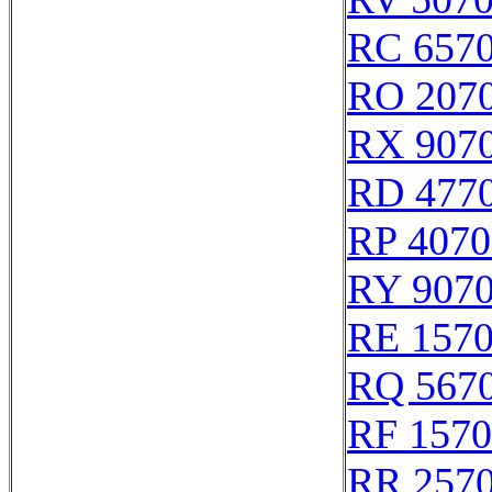
RC 657
RO 207
RX 907
RD 477
RP 4070
RY 907
RE 157
RQ 567
RF 157
RR 257