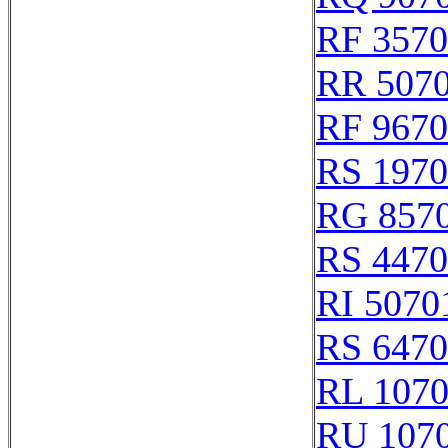
RF 357
RR 507
RF 967
RS 197
RG 857
RS 447
RI 5070
RS 647
RL 107
RU 107