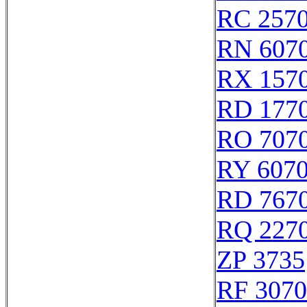
RC 257
RN 607
RX 157
RD 177
RO 707
RY 607
RD 767
RQ 227
ZP 3735
RF 307