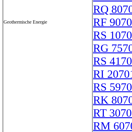
RQ 807
RF 907
Geothermische Energie
RS 107
RG 757
RS 417
RI 2070
RS 597
RK 807
RT 3070
RM 607