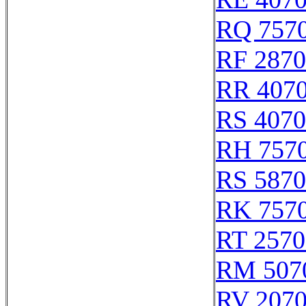
RQ 757
RF 287
RR 407
RS 407
RH 757
RS 587
RK 757
RT 2570
RM 507
RV 207