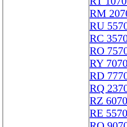
RT 1070
RM 207
RU 557
RC 357
RO 757
RY 707
RD 777
RQ 237
RZ 607
RE 557
RQ 907