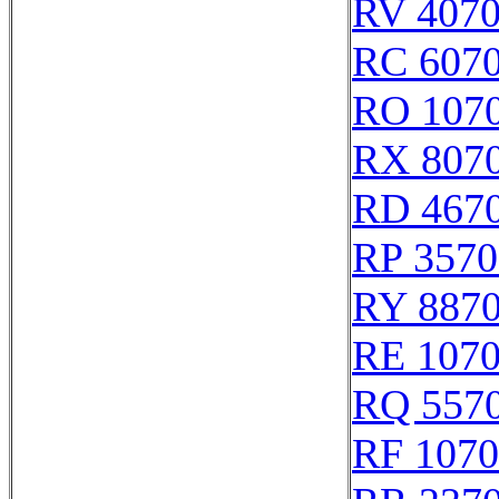
RV 407
RC 607
RO 107
RX 807
RD 467
RP 3570
RY 887
RE 107
RQ 557
RF 107