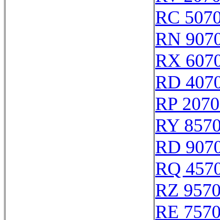
RC 507
RN 907
RX 607
RD 407
RP 2070
RY 857
RD 907
RQ 457
RZ 957
RE 757