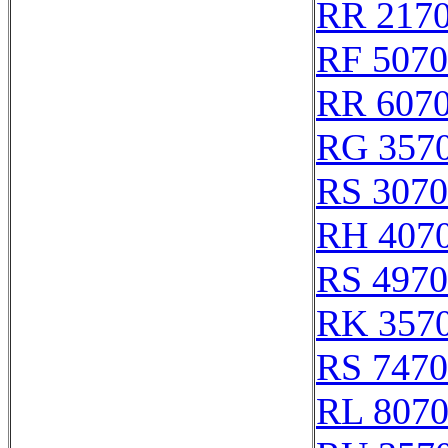
RR 217
RF 507
RR 607
RG 357
RS 307
RH 407
RS 497
RK 357
RS 747
RL 807