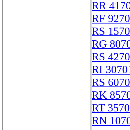
RR 417
RF 927
RS 157
RG 807
RS 427
RI 3070
RS 607
RK 857
RT 3570
RN 107