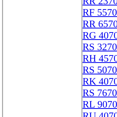
RR 237
RF 557
RR 657
RG 407
RS 327
RH 457
RS 507
RK 407
RS 767
RL 907
RU 407