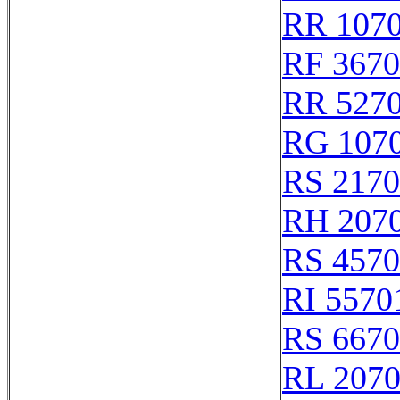
RR 107
RF 367
RR 527
RG 107
RS 217
RH 207
RS 457
RI 5570
RS 667
RL 207