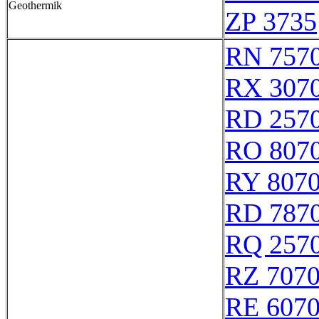
Geothermik
ZP 3735
RN 757
RX 307
RD 257
RO 807
RY 807
RD 787
RQ 257
RZ 707
RE 607