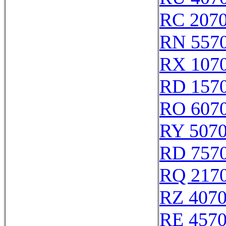
RC 207
RN 557
RX 107
RD 157
RO 607
RY 507
RD 757
RQ 217
RZ 407
RE 457