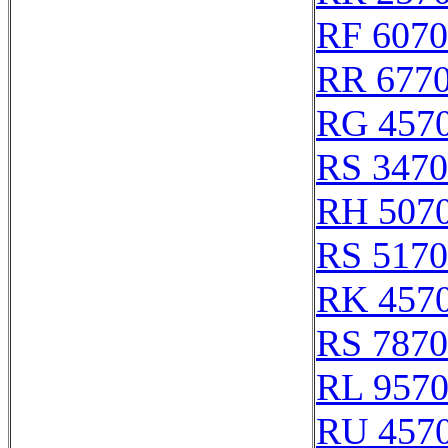
RF 607
RR 677
RG 457
RS 347
RH 507
RS 517
RK 457
RS 787
RL 957
RU 457