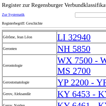
Register zur Regensburger Verbundklassifika
Zur Systematik
Registerbegriff: Geschichte
LI 32940
Gérôme, Jean Léon
NH 5850
Geronten
WX 7500 - 
Gerontologie
MS 2700
YP 2200 - Y
Gerostomatologie
KY 6453 - K
Gerov, Aleksandăr
KY 6461 - K
Gerov, Najden