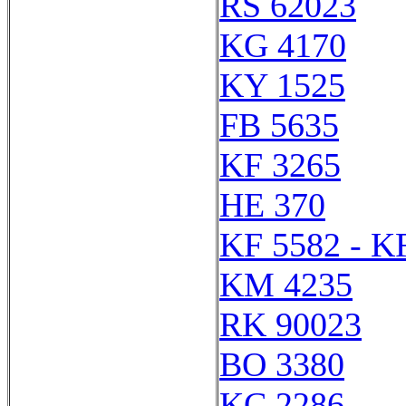
RS 62023
KG 4170
KY 1525
FB 5635
KF 3265
HE 370
KF 5582 - K
KM 4235
RK 90023
BO 3380
KC 2286