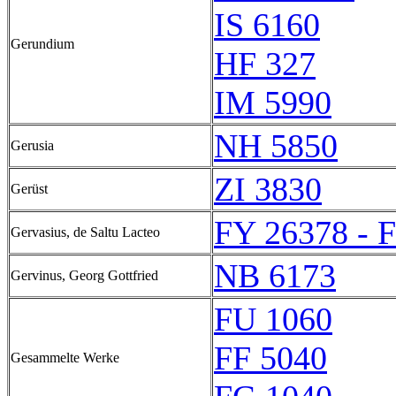
IS 6160
Gerundium
HF 327
IM 5990
NH 5850
Gerusia
ZI 3830
Gerüst
FY 26378 - 
Gervasius, de Saltu Lacteo
NB 6173
Gervinus, Georg Gottfried
FU 1060
FF 5040
Gesammelte Werke