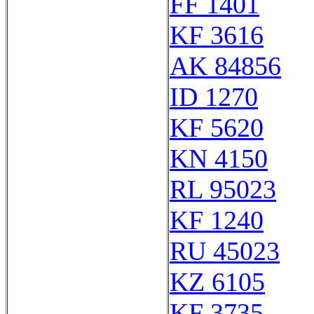
FF 1401
KF 3616
AK 84856
ID 1270
KF 5620
KN 4150
RL 95023
KF 1240
RU 45023
KZ 6105
KF 3735