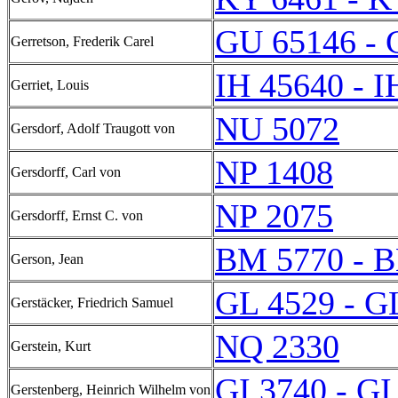
GU 65146 - 
Gerretson, Frederik Carel
IH 45640 - I
Gerriet, Louis
NU 5072
Gersdorf, Adolf Traugott von
NP 1408
Gersdorff, Carl von
NP 2075
Gersdorff, Ernst C. von
BM 5770 - 
Gerson, Jean
GL 4529 - G
Gerstäcker, Friedrich Samuel
NQ 2330
Gerstein, Kurt
GI 3740 - GI
Gerstenberg, Heinrich Wilhelm von