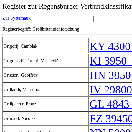
Register zur Regensburger Verbundklassifika
Zur Systematik
Registerbegriff: Großbritannienforschung
KY 4300
Grigorij, Camblak
KI 3950 
Grigorovič, Dmitrij Vasil'evič
HN 3850
Grigson, Geoffrey
IV 29800
Grillandi, Massimo
GL 4843 
Grillparzer, Franz
FZ 39450
Grimald, Nicolas