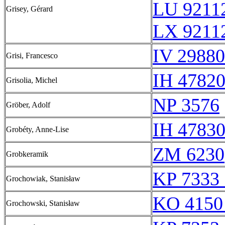
LU 9211
Grisey, Gérard
LX 9211
IV 29880
Grisi, Francesco
IH 47820
Grisolia, Michel
NP 3576
Gröber, Adolf
IH 47830
Grobéty, Anne-Lise
ZM 6230
Grobkeramik
KP 7333 
Grochowiak, Stanisław
KO 4150
Grochowski, Stanisław