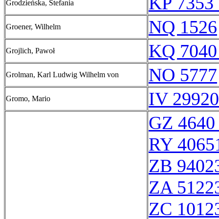
KP 7353 
Grodzieńska, Stefania
NQ 1526
Groener, Wilhelm
KQ 7040
Grojlich, Pawoł
NO 5777
Grolman, Karl Ludwig Wilhelm von
IV 29920
Gromo, Mario
GZ 4640 
RY 4065
ZB 9402
ZA 5122
ZC 1012