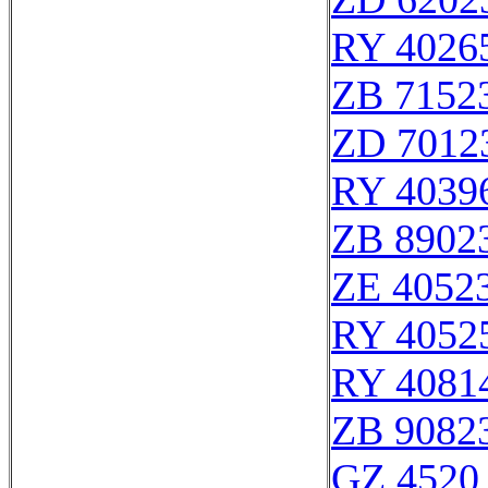
RY 4026
ZB 7152
ZD 7012
RY 4039
ZB 8902
ZE 4052
RY 4052
RY 4081
ZB 9082
GZ 4520 