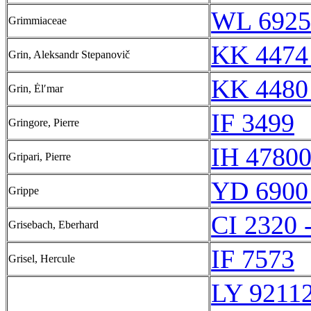
WL 6925
Grimmiaceae
KK 4474
Grin, Aleksandr Stepanovič
KK 4480
Grin, Ėlʹmar
IF 3499
Gringore, Pierre
IH 47800
Gripari, Pierre
YD 6900
Grippe
CI 2320 
Grisebach, Eberhard
IF 7573
Grisel, Hercule
LY 9211