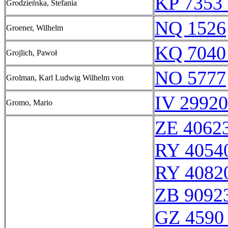
KP 7353 
Grodzieńska, Stefania
NQ 1526
Groener, Wilhelm
KQ 7040
Grojlich, Pawoł
NO 5777
Grolman, Karl Ludwig Wilhelm von
IV 29920
Gromo, Mario
ZE 4062
RY 4054
RY 4082
ZB 9092
GZ 4590 