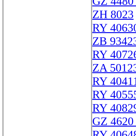
GZ 4480 
ZH 8023
RY 4063
ZB 9342
RY 4072
ZA 5012
RY 4041
RY 4055
RY 4082
GZ 4620 
RY 4064