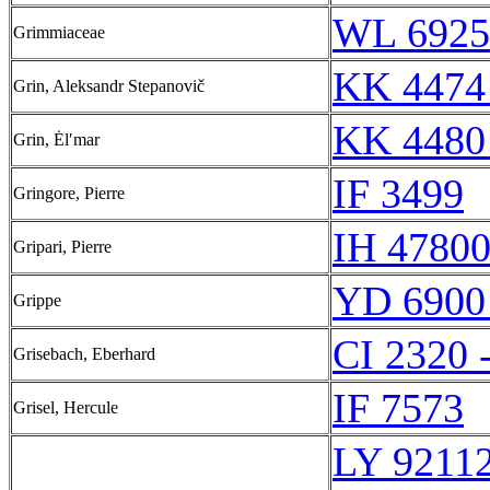
WL 6925
Grimmiaceae
KK 4474
Grin, Aleksandr Stepanovič
KK 4480
Grin, Ėlʹmar
IF 3499
Gringore, Pierre
IH 47800
Gripari, Pierre
YD 6900
Grippe
CI 2320 
Grisebach, Eberhard
IF 7573
Grisel, Hercule
LY 9211