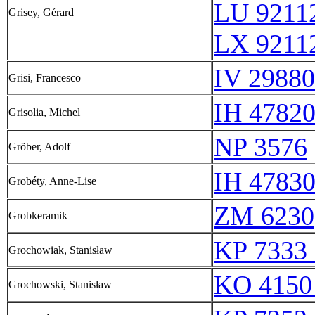
LU 9211
Grisey, Gérard
LX 9211
IV 29880
Grisi, Francesco
IH 47820
Grisolia, Michel
NP 3576
Gröber, Adolf
IH 47830
Grobéty, Anne-Lise
ZM 6230
Grobkeramik
KP 7333 
Grochowiak, Stanisław
KO 4150
Grochowski, Stanisław