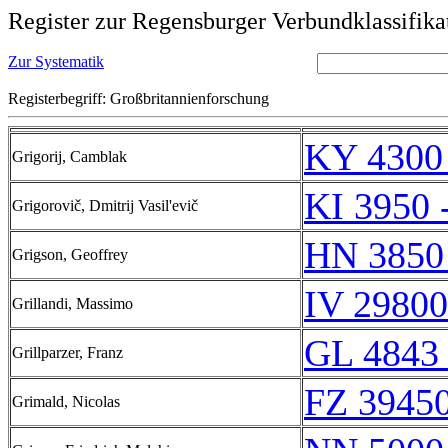
Register zur Regensburger Verbundklassifika
Zur Systematik
Registerbegriff: Großbritannienforschung
KY 4300
Grigorij, Camblak
KI 3950 
Grigorovič, Dmitrij Vasil'evič
HN 3850
Grigson, Geoffrey
IV 29800
Grillandi, Massimo
GL 4843 
Grillparzer, Franz
FZ 39450
Grimald, Nicolas