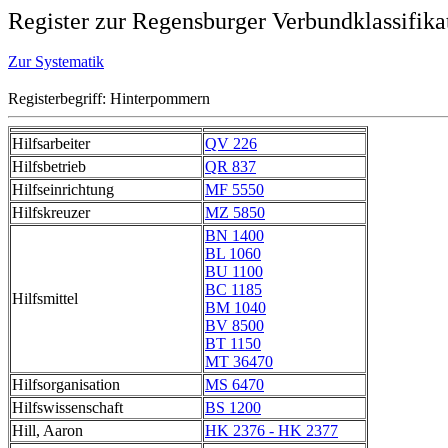
Register zur Regensburger Verbundklassifika
Zur Systematik
Registerbegriff: Hinterpommern
Hilfsarbeiter
QV 226
Hilfsbetrieb
QR 837
Hilfseinrichtung
MF 5550
Hilfskreuzer
MZ 5850
BN 1400
BL 1060
BU 1100
BC 1185
Hilfsmittel
BM 1040
BV 8500
BT 1150
MT 36470
Hilfsorganisation
MS 6470
Hilfswissenschaft
BS 1200
Hill, Aaron
HK 2376 - HK 2377