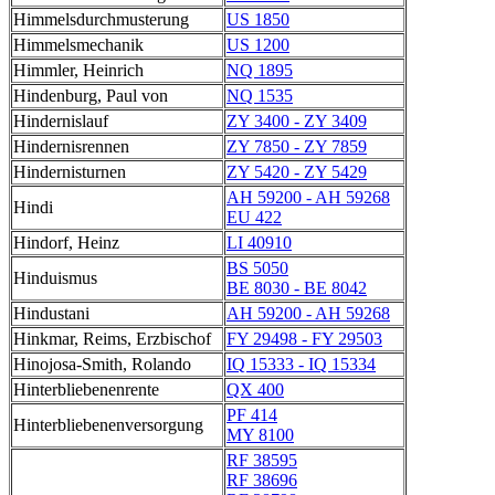
Himmelsdurchmusterung
US 1850
Himmelsmechanik
US 1200
Himmler, Heinrich
NQ 1895
Hindenburg, Paul von
NQ 1535
Hindernislauf
ZY 3400 - ZY 3409
Hindernisrennen
ZY 7850 - ZY 7859
Hindernisturnen
ZY 5420 - ZY 5429
AH 59200 - AH 59268
Hindi
EU 422
Hindorf, Heinz
LI 40910
BS 5050
Hinduismus
BE 8030 - BE 8042
Hindustani
AH 59200 - AH 59268
Hinkmar, Reims, Erzbischof
FY 29498 - FY 29503
Hinojosa-Smith, Rolando
IQ 15333 - IQ 15334
Hinterbliebenenrente
QX 400
PF 414
Hinterbliebenenversorgung
MY 8100
RF 38595
RF 38696