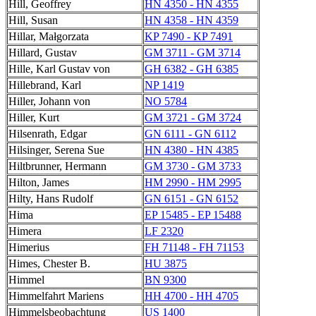
Hill, Geoffrey
HN 4350 - HN 4355
Hill, Susan
HN 4358 - HN 4359
Hillar, Małgorzata
KP 7490 - KP 7491
Hillard, Gustav
GM 3711 - GM 3714
Hille, Karl Gustav von
GH 6382 - GH 6385
Hillebrand, Karl
NP 1419
Hiller, Johann von
NO 5784
Hiller, Kurt
GM 3721 - GM 3724
Hilsenrath, Edgar
GN 6111 - GN 6112
Hilsinger, Serena Sue
HN 4380 - HN 4385
Hiltbrunner, Hermann
GM 3730 - GM 3733
Hilton, James
HM 2990 - HM 2995
Hilty, Hans Rudolf
GN 6151 - GN 6152
Hima
EP 15485 - EP 15488
Himera
LF 2320
Himerius
FH 71148 - FH 71153
Himes, Chester B.
HU 3875
Himmel
BN 9300
Himmelfahrt Mariens
HH 4700 - HH 4705
Himmelsbeobachtung
US 1400