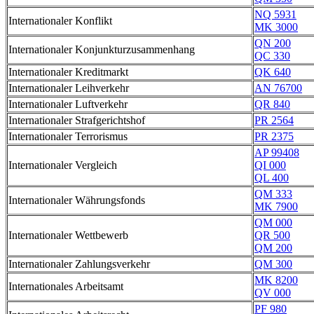
NQ 5931
Internationaler Konflikt
MK 3000
QN 200
Internationaler Konjunkturzusammenhang
QC 330
Internationaler Kreditmarkt
QK 640
Internationaler Leihverkehr
AN 76700
Internationaler Luftverkehr
QR 840
Internationaler Strafgerichtshof
PR 2564
Internationaler Terrorismus
PR 2375
AP 99408
Internationaler Vergleich
QI 000
QL 400
QM 333
Internationaler Währungsfonds
MK 7900
QM 000
Internationaler Wettbewerb
QR 500
QM 200
Internationaler Zahlungsverkehr
QM 300
MK 8200
Internationales Arbeitsamt
QV 000
PF 980