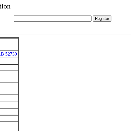
tion
LB 52730