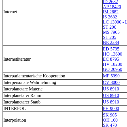
ID 2682
AP 18420
Internet
IM 2682
IS 2682
LC 13000 - 
ST 206
MS 7965
ST 205
BE 2234
ED 5795
HO 13600
Internetliteratur
EC 8795
HV 18230
GO 20950
Interparlamentarische Kooperation
MF 5990
Interpersonale Wahrnehmung
CV 3000
Interplanetare Materie
US 8910
Interplanetarer Raum
US 8910
Interplanetarer Staub
US 8910
INTERPOL
PH 9000
SK 905
Interpolation
QH 160
SK 470