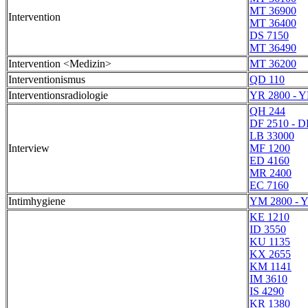
MT 36900
Intervention
MT 36400
DS 7150
MT 36490
Intervention <Medizin>
MT 36200
Interventionismus
QD 110
Interventionsradiologie
YR 2800 - Y
QH 244
DF 2510 - D
LB 33000
Interview
MF 1200
ED 4160
MR 2400
EC 7160
Intimhygiene
YM 2800 - 
KE 1210
ID 3550
KU 1135
KX 2655
KM 1141
IM 3610
IS 4290
KR 1380