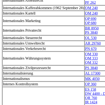
Internationales Arbeitsrecht
PF 262
Internationales Kaffeeabkommen (1962 September 28)
QM 240
Internationales Kartell
QM 240
QP 690
Internationales Marketing
QP 680
BR 8950
Internationales Privatrecht
PS 3840
Internationales Steuerrecht
QL 530
Internationales Umweltrecht
AR 29760
Internationales Verkehrsrecht
PN 670
QM 330
Internationales Währungssystem
QM 333
QM 332
Internationales Zivilprozessrecht
PS 3840
Internationalisierung
AL 17300
Internationalismus
MK 4050
Internes Kontrollsystem
QP 360
ES 158
DW 4400 - 
QR 760
IR 1424