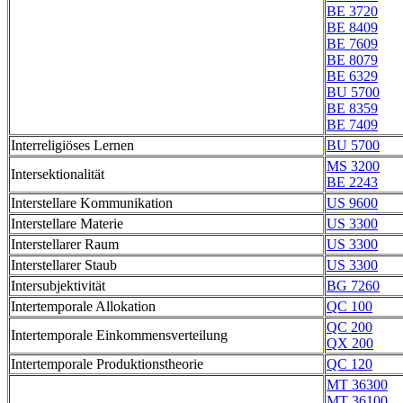
BE 3720
BE 8409
BE 7609
BE 8079
BE 6329
BU 5700
BE 8359
BE 7409
Interreligiöses Lernen
BU 5700
MS 3200
Intersektionalität
BE 2243
Interstellare Kommunikation
US 9600
Interstellare Materie
US 3300
Interstellarer Raum
US 3300
Interstellarer Staub
US 3300
Intersubjektivität
BG 7260
Intertemporale Allokation
QC 100
QC 200
Intertemporale Einkommensverteilung
QX 200
Intertemporale Produktionstheorie
QC 120
MT 36300
MT 36100