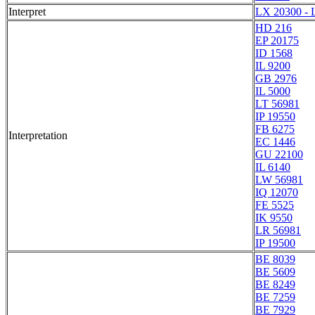
Interpret
LX 20300 - 
HD 216
EP 20175
ID 1568
IL 9200
GB 2976
IL 5000
LT 56981
IP 19550
FB 6275
Interpretation
EC 1446
GU 22100
IL 6140
LW 56981
IQ 12070
FE 5525
IK 9550
LR 56981
IP 19500
BE 8039
BE 5609
BE 8249
BE 7259
BE 7929