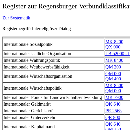
Register zur Regensburger Verbundklassifika
Zur Systematik
Registerbegriff: Interreligiöser Dialog
MK 8200
Internationale Sozialpolitik
QX 000
Internationale staatliche Organisation
LB 52000 - 
Internationale Währungspolitik
MK 8400
Internationale Wettbewerbsfähigkeit
QM 200
QM 000
Internationale Wirtschaftsorganisation
QM 400
MK 8500
Internationale Wirtschaftspolitik
QM 000
Internationaler Fonds für Landwirtschaftsentwicklung
MK 7900
Internationaler Geldmarkt
QK 640
Internationaler Gerichtshof
PR 2568
Internationaler Güterverkehr
QR 800
QK 640
Internationaler Kapitalmarkt
QM 350