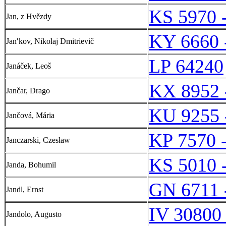
KS 5970 
Jan, z Hvězdy
KY 6660 
Janʹkov, Nikolaj Dmitrievič
LP 64240
Janáček, Leoš
KX 8952 
Jančar, Drago
KU 9255 
Jančová, Mária
KP 7570 
Janczarski, Czesław
KS 5010 
Janda, Bohumil
GN 6711 
Jandl, Ernst
IV 30800 
Jandolo, Augusto