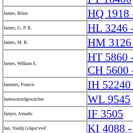
HQ 1918 
James, Brion
HL 3246 
James, G. P. R.
HM 3126
James, M. R.
HT 5860 
James, William E.
CH 5600 
IH 52240 
Jammes, Francis
WL 9545
Jamswurzelgewächse
IF 3505
Jamyn, Amadis
KI 4088 -
Jan, Vasilij Grigorʹevič