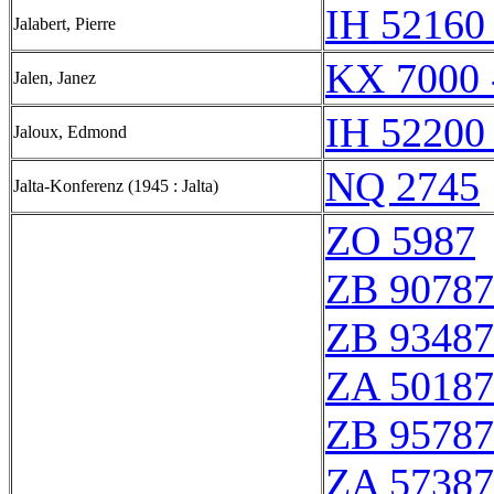
IH 52160 
Jalabert, Pierre
KX 7000 
Jalen, Janez
IH 52200 
Jaloux, Edmond
NQ 2745
Jalta-Konferenz (1945 : Jalta)
ZO 5987
ZB 90787
ZB 93487
ZA 50187
ZB 95787
ZA 57387