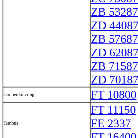
ZB 53287
ZD 4408
ZB 57687
ZD 6208
ZB 71587
ZD 7018
FT 10800
Jambenkürzung
FT 11150
FE 2337
Jambus
FT 16400