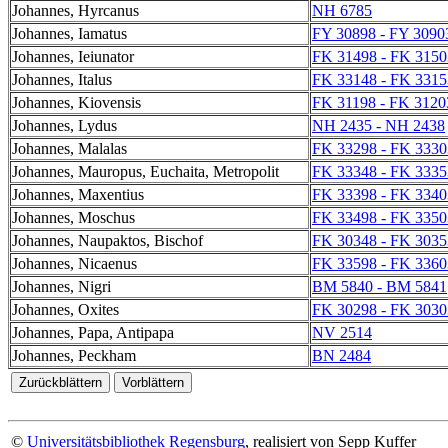
Johannes, Hyrcanus
NH 6785
Johannes, Iamatus
FY 30898 - FY 3090
Johannes, Ieiunator
FK 31498 - FK 3150
Johannes, Italus
FK 33148 - FK 3315
Johannes, Kiovensis
FK 31198 - FK 3120
Johannes, Lydus
NH 2435 - NH 2438
Johannes, Malalas
FK 33298 - FK 3330
Johannes, Mauropus, Euchaita, Metropolit
FK 33348 - FK 3335
Johannes, Maxentius
FK 33398 - FK 3340
Johannes, Moschus
FK 33498 - FK 3350
Johannes, Naupaktos, Bischof
FK 30348 - FK 3035
Johannes, Nicaenus
FK 33598 - FK 3360
Johannes, Nigri
BM 5840 - BM 5841
Johannes, Oxites
FK 30298 - FK 3030
Johannes, Papa, Antipapa
NV 2514
Johannes, Peckham
BN 2484
©
Universitätsbibliothek Regensburg
, realisiert von Sepp Kuffer