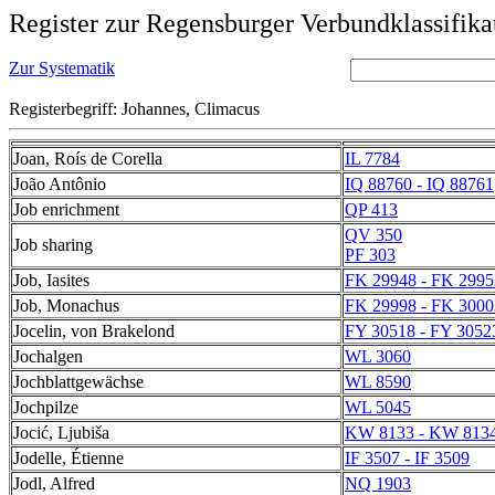
Register zur Regensburger Verbundklassifika
Zur Systematik
Registerbegriff: Johannes, Climacus
Joan, Roís de Corella
IL 7784
João Antônio
IQ 88760 - IQ 88761
Job enrichment
QP 413
QV 350
Job sharing
PF 303
Job, Iasites
FK 29948 - FK 2995
Job, Monachus
FK 29998 - FK 3000
Jocelin, von Brakelond
FY 30518 - FY 3052
Jochalgen
WL 3060
Jochblattgewächse
WL 8590
Jochpilze
WL 5045
Jocić, Ljubiša
KW 8133 - KW 813
Jodelle, Étienne
IF 3507 - IF 3509
Jodl, Alfred
NQ 1903