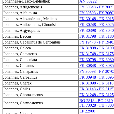
Johannes-a-Lasco-Bibliothek
AN 80222
Johannes, Affligemensis
FY 30648 - FY 3065
Johannes, Alchimista
FY 30598 - FY 3060
Johannes, Alexandrinus, Medicus
FK 30148 - FK 3015
Johannes, Antiochenus, Chronista
FK 30248 - FK 3025
Johannes, Argyropulus
FK 30398 - FK 3040
Johannes, Beccus
FK 31798 - FK 3180
Johannes, Caballinus de Cerronibus
FY 19478 - FY 1948
Johannes, Caleca
FK 31898 - FK 3190
Johannes, Camaterus
FK 31748 - FK 3175
Johannes, Cameniata
FK 30798 - FK 3080
Johannes, Cananus
FK 30848 - FK 3085
Johannes, Canaparius
FY 30698 - FY 3070
Johannes, Carpathius
FK 30948 - FK 3095
Johannes, Charax
FK 31098 - FK 3110
Johannes, Chilas
FK 31148 - FK 3115
Johannes, Chortasmenus
FK 31248 - FK 3125
BO 2818 - BO 2819
Johannes, Chrysostomus
FH 73028 - FH 7303
LP 22900
Johannes, Ciconia