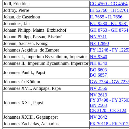
Jodl, Friedrich
CG 4560 - CG 4564
Joffroy, Pierre
IH 52760 - IH 52761
Johan, de Castelnou
IL 7655 - IL 7656
Johanides, Ján
KU 9280 - KU 9281
Johann Philipp, Mainz, Erzbischof
GH 8763 - GH 8764
Johann Philipp, Passau, Bischof
NN 5311
Johann, Sachsen, König
NZ 12890
Johannes Aegidius, de Zamora
FY 12248 - FY 1225
Johannes I., Imperium Byzantinum, Imperator
NH 9340
Johannes II., Imperium Byzantinum, Imperator
NH 9340
BO 6603
Johannes Paul I., Papst
BO 6857
Jóhannes úr Kötlum
GW 7234 - GW 723
Johannes XVI., Antipapa, Papa
NV 2556
NV 2619
FY 37498 - FY 3750
Johannes XXI., Papst
BN 2503
CE 3120 - CE 3124
Johannes XXIII., Gegenpapst
NV 2642
Johannes Zacharias, Actuarius
FK 30118 - FK 3012