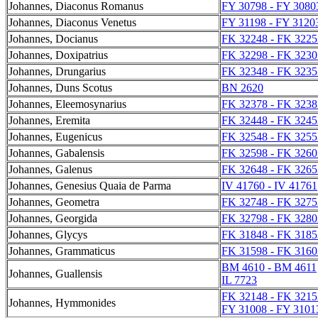
Johannes, Diaconus Romanus
FY 30798 - FY 3080
Johannes, Diaconus Venetus
FY 31198 - FY 3120
Johannes, Docianus
FK 32248 - FK 3225
Johannes, Doxipatrius
FK 32298 - FK 3230
Johannes, Drungarius
FK 32348 - FK 3235
Johannes, Duns Scotus
BN 2620
Johannes, Eleemosynarius
FK 32378 - FK 3238
Johannes, Eremita
FK 32448 - FK 3245
Johannes, Eugenicus
FK 32548 - FK 3255
Johannes, Gabalensis
FK 32598 - FK 3260
Johannes, Galenus
FK 32648 - FK 3265
Johannes, Genesius Quaia de Parma
IV 41760 - IV 41761
Johannes, Geometra
FK 32748 - FK 3275
Johannes, Georgida
FK 32798 - FK 3280
Johannes, Glycys
FK 31848 - FK 3185
Johannes, Grammaticus
FK 31598 - FK 3160
BM 4610 - BM 4611
Johannes, Guallensis
IL 7723
FK 32148 - FK 3215
Johannes, Hymmonides
FY 31008 - FY 3101