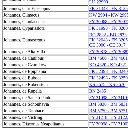
LU 22900
Johannes, Citri Episcopus
FK 31348 - FK 3135
Johannes, Climacus
KW 2994 - KW 299
Johannes, Cluniacensis
FY 30968 - FY 3097
Johannes, Cyparissiota
FK 31998 - FK 3200
BO 2822 - BO 2823
Johannes, Damascenus
FK 32048 - FK 3205
CE 3000 - CE 3017
Johannes, de Alta Villa
FY 30878 - FY 3088
Johannes, de Caulibus
BM 4600 - BM 4601
Johannes, de Czarnkow
KO 4320 - KO 4321
Johannes, de Epiphania
FK 32398 - FK 3240
Johannes, de Euboea
FK 32498 - FK 3250
Johannes, de Rabenstein
KS 2675 - KS 2676
Johannes, de Rupella
BN 2485
Johannes, de Sancto Paulo
FY 31098 - FY 3110
Johannes, de Schonhavia
BM 5830 - BM 5831
Johannes, de Tambaco
BM 5750 - BM 5751
Johannes, de Victring
FY 31218 - FY 3122
Johannes, Diaconus Neapolitanus
FY 30998 - FY 3100