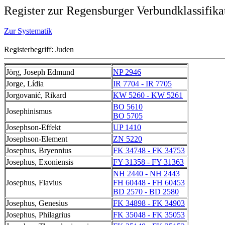
Register zur Regensburger Verbundklassifika
Zur Systematik
Registerbegriff: Juden
Jörg, Joseph Edmund
NP 2946
Jorge, Lídia
IR 7704 - IR 7705
Jorgovanić, Rikard
KW 5260 - KW 5261
BO 5610
Josephinismus
BO 5705
Josephson-Effekt
UP 1410
Josephson-Element
ZN 5220
Josephus, Bryennius
FK 34748 - FK 34753
Josephus, Exoniensis
FY 31358 - FY 31363
NH 2440 - NH 2443
Josephus, Flavius
FH 60448 - FH 60453
BD 2570 - BD 2580
Josephus, Genesius
FK 34898 - FK 34903
Josephus, Philagrius
FK 35048 - FK 35053