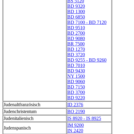
BS 5120
BD 9320
BD 1300
BD 6850
BD 7100 - BD 7120
BD 9510
BD 2700
BD 9080
BR 7500
BD 1270
BD 3720
BD 9255 - BD 9260
BD 7010
BD 9430
NY 1500
BD 9060
BD 7150
BD 3700
BD 9220
Judenaltfranzösisch
ID 2376
Judenchristentum
BO 2190
Judenitalienisch
IS 8920 - IS 8925
IM 9200
Judenspanisch
IN 2420