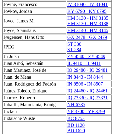
Jovine, Francesco
IV 31040 - IV 31041
Jovkov, Jordan
KY 6790 - KY 6795
HM 3130 - HM 3135
Joyce, James M.
HM 3130 - HM 3138
Joyce, Stanislaus
HM 3140 - HM 3145
Jørgensen, Hans Otto
GX 2478 - GX 2479
ST 330
JPEG
ST 284
Ju-Jutsu
ZY 4540 - ZY 4549
Juan Arbó, Sebastián
IL 9410 - IL 9411
Juan Martinez, José de
IQ 29480 - IQ 29481
Juan, de Mena
IN 8443 - IN 8444
Juan, Rodríguez del Padrón
IN 8506 - IN 8507
Juárez Toledo, Enrique
IQ 24460 - IQ 24461
Juarroz, Roberto
IQ 73330 - IQ 73331
Juba II., Mauretania, König
NH 6785
Jucken
YF 3700 - YF 3799
Judäische Wüste
BC 8753
BD 1120
BD 1620