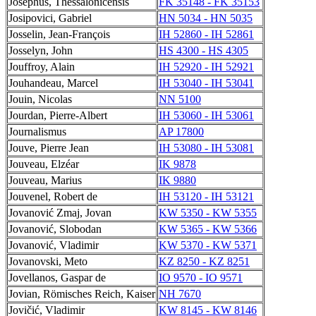
Josephus, Thessalonicensis
FK 35148 - FK 35153
Josipovici, Gabriel
HN 5034 - HN 5035
Josselin, Jean-François
IH 52860 - IH 52861
Josselyn, John
HS 4300 - HS 4305
Jouffroy, Alain
IH 52920 - IH 52921
Jouhandeau, Marcel
IH 53040 - IH 53041
Jouin, Nicolas
NN 5100
Jourdan, Pierre-Albert
IH 53060 - IH 53061
Journalismus
AP 17800
Jouve, Pierre Jean
IH 53080 - IH 53081
Jouveau, Elzéar
IK 9878
Jouveau, Marius
IK 9880
Jouvenel, Robert de
IH 53120 - IH 53121
Jovanović Zmaj, Jovan
KW 5350 - KW 5355
Jovanović, Slobodan
KW 5365 - KW 5366
Jovanović, Vladimir
KW 5370 - KW 5371
Jovanovski, Meto
KZ 8250 - KZ 8251
Jovellanos, Gaspar de
IO 9570 - IO 9571
Jovian, Römisches Reich, Kaiser
NH 7670
Jovičić, Vladimir
KW 8145 - KW 8146