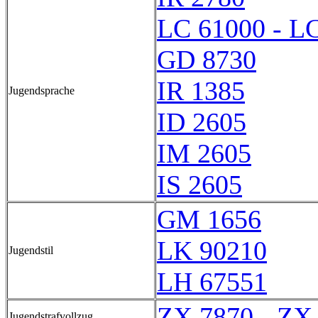
LC 61000 - L
GD 8730
IR 1385
Jugendsprache
ID 2605
IM 2605
IS 2605
GM 1656
LK 90210
Jugendstil
LH 67551
ZX 7870 - ZX
Jugendstrafvollzug