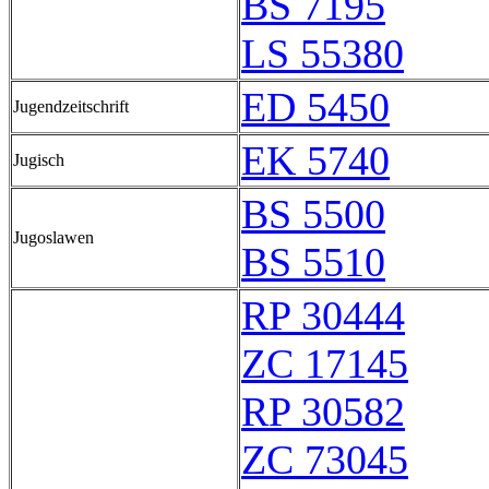
BS 7195
LS 55380
ED 5450
Jugendzeitschrift
EK 5740
Jugisch
BS 5500
Jugoslawen
BS 5510
RP 30444
ZC 17145
RP 30582
ZC 73045