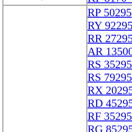
RP 50295
RY 9229
RR 2729
AR 1350
RS 35295
RS 79295
RX 2029
RD 4529
RF 35295
RG 8529