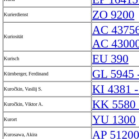
ZO 9200
Kurierdienst
AC 4375
Kuriosität
AC 43000
EU 390
Kurisch
GL 5945 
Kürnberger, Ferdinand
KI 4381 -
Kuročkin, Vasilij S.
KK 5580 
Kuročkin, Viktor A.
YU 1300
Kurort
AP 5120
Kurosawa, Akira