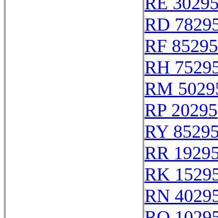
RE 3029
RD 7829
RF 85295
RH 7529
RM 5029
RP 20295
RY 8529
RR 1929
RK 1529
RN 4029
RQ 1029