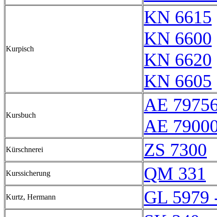
KN 6615
KN 6600
Kurpisch
KN 6620
KN 6605
AE 7975
Kursbuch
AE 79000
ZS 7300
Kürschnerei
QM 331
Kurssicherung
GL 5979 
Kurtz, Hermann