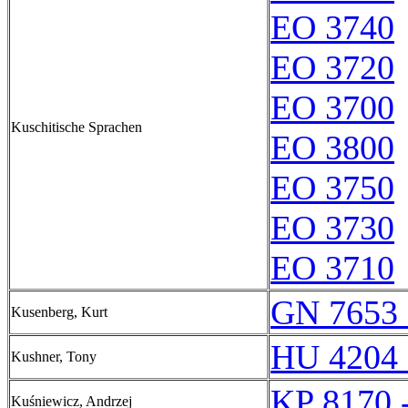
EO 3740
EO 3720
EO 3700
Kuschitische Sprachen
EO 3800
EO 3750
EO 3730
EO 3710
GN 7653 
Kusenberg, Kurt
HU 4204 
Kushner, Tony
KP 8170 
Kuśniewicz, Andrzej