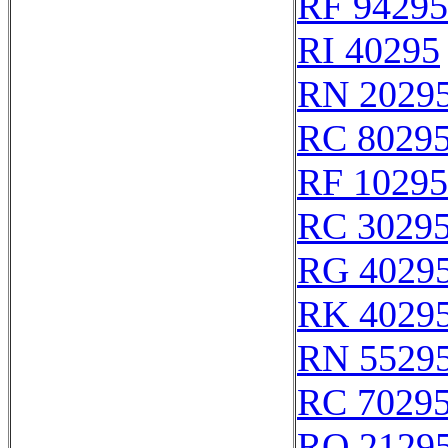
RF 94295
RI 40295
RN 2029
RC 8029
RF 10295
RC 3029
RG 4029
RK 4029
RN 5529
RC 7029
RQ 2129