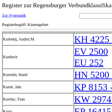
Register zur Regensburger Verbundklassifika
Zur Systematik
Registerbegriff: Küstengebiet
KH 4225 
Kurbskij, Andrej M.
EV 2500
Kurdisch
EU 252
HN 5200 
Kureishi, Hanif
KP 8153 
Kurek, Jalu
KW 2974
Kurelac, Fran
EP 16415
Kuria