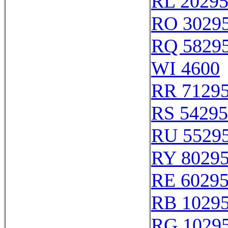
RL 2029
RO 3029
RQ 5829
WI 4600
RR 7129
RS 54295
RU 5529
RY 8029
RE 6029
RB 1029
RG 1029