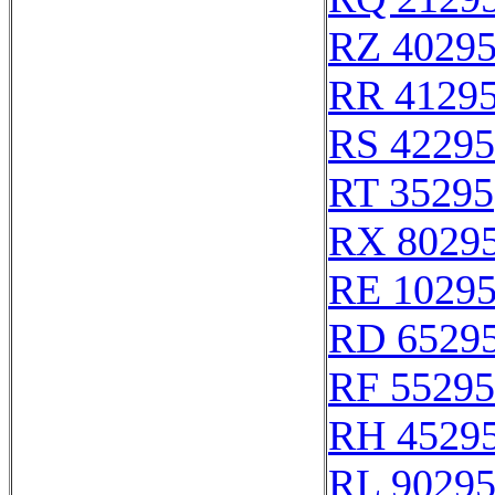
RZ 4029
RR 4129
RS 42295
RT 35295
RX 8029
RE 1029
RD 6529
RF 55295
RH 4529
RL 9029