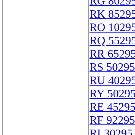
RG 8029
RK 8529
RO 1029
RQ 5529
RR 6529
RS 50295
RU 4029
RY 5029
RE 4529
RF 92295
RI 30295