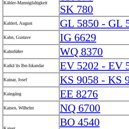
Kähler-Mannigfaltigkeit
SK 780
GL 5850 - GL 
Kahlert, August
IG 6629
Kahn, Gustave
WQ 8370
Kahnfüßer
EV 5202 - EV 
Kaikāʾūs Ibn-Iskandar
KS 9058 - KS 
Kainar, Josef
EE 8276
Kaingáng
NQ 6700
Kaisen, Wilhelm
BO 4540
Kaiser