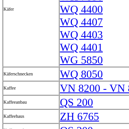
WQ 4400
Käfer
WQ 4407
WQ 4403
WQ 4401
WG 5850
WQ 8050
Käferschnecken
VN 8200 - VN 
Kaffee
QS 200
Kaffeeanbau
ZH 6765
Kaffeehaus