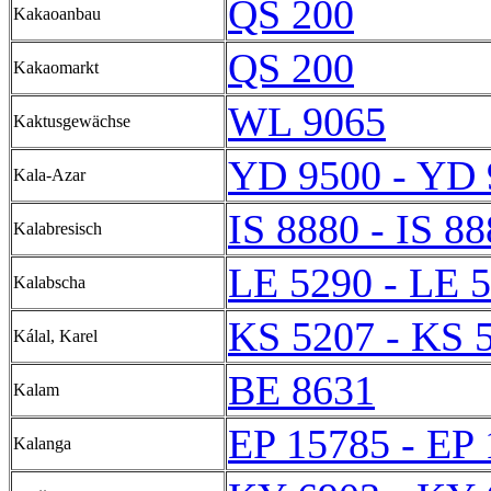
QS 200
Kakaoanbau
QS 200
Kakaomarkt
WL 9065
Kaktusgewächse
YD 9500 - YD 
Kala-Azar
IS 8880 - IS 8
Kalabresisch
LE 5290 - LE 
Kalabscha
KS 5207 - KS 
Kálal, Karel
BE 8631
Kalam
EP 15785 - EP
Kalanga