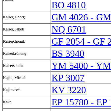
BO 4810
GM 4026 - GM
Kaiser, Georg
NQ 6701
Kaiser, Jakob
GF 2054 - GF 
Kaiserchronik
BS 3940
Kaiserkrönung
YM 5400 - YM
Kaiserschnitt
KP 3007
Kajka, Michał
KV 3220
Kajkavisch
EP 15780 - EP
Kaka