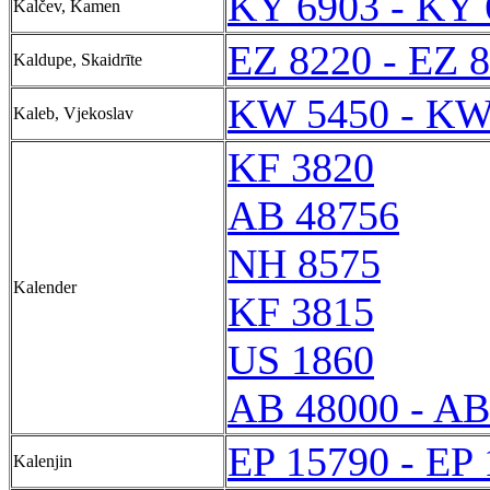
KY 6903 - KY 
Kalčev, Kamen
EZ 8220 - EZ 
Kaldupe, Skaidrīte
KW 5450 - KW
Kaleb, Vjekoslav
KF 3820
AB 48756
NH 8575
Kalender
KF 3815
US 1860
AB 48000 - AB
EP 15790 - EP
Kalenjin