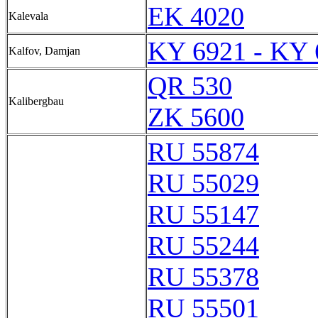
EK 4020
Kalevala
KY 6921 - KY 
Kalfov, Damjan
QR 530
Kalibergbau
ZK 5600
RU 55874
RU 55029
RU 55147
RU 55244
RU 55378
RU 55501