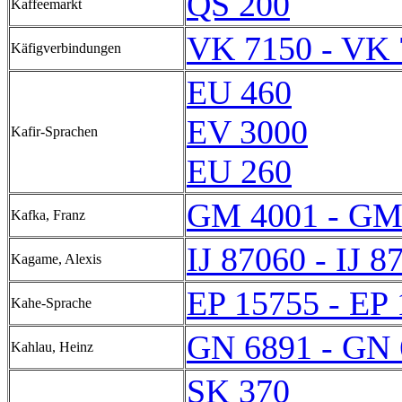
QS 200
Kaffeemarkt
VK 7150 - VK 
Käfigverbindungen
EU 460
EV 3000
Kafir-Sprachen
EU 260
GM 4001 - GM
Kafka, Franz
IJ 87060 - IJ 8
Kagame, Alexis
EP 15755 - EP
Kahe-Sprache
GN 6891 - GN 
Kahlau, Heinz
SK 370