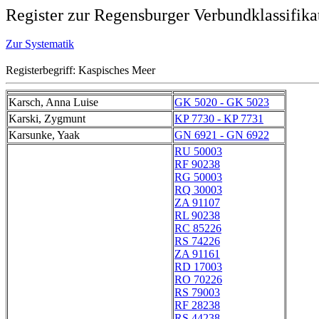
Register zur Regensburger Verbundklassifika
Zur Systematik
Registerbegriff: Kaspisches Meer
Karsch, Anna Luise
GK 5020 - GK 5023
Karski, Zygmunt
KP 7730 - KP 7731
Karsunke, Yaak
GN 6921 - GN 6922
RU 50003
RF 90238
RG 50003
RQ 30003
ZA 91107
RL 90238
RC 85226
RS 74226
ZA 91161
RD 17003
RO 70226
RS 79003
RF 28238
RS 44238