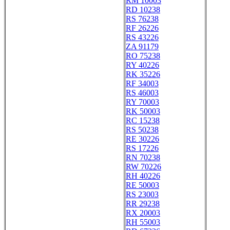
RM 10003
RD 10238
RS 76238
RF 26226
RS 43226
ZA 91179
RO 75238
RY 40226
RK 35226
RF 34003
RS 46003
RY 70003
RK 50003
RC 15238
RS 50238
RE 30226
RS 17226
RN 70238
RW 70226
RH 40226
RE 50003
RS 23003
RR 29238
RX 20003
RH 55003