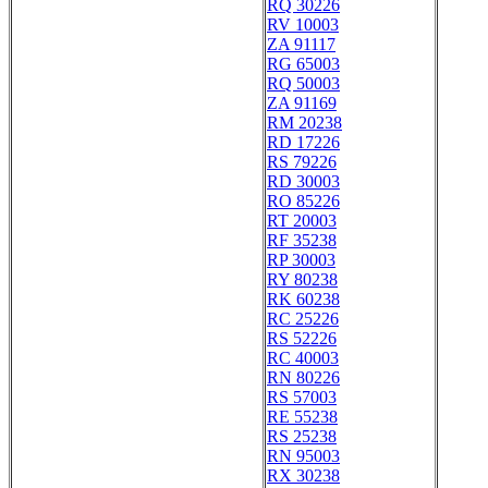
RQ 30226
RV 10003
ZA 91117
RG 65003
RQ 50003
ZA 91169
RM 20238
RD 17226
RS 79226
RD 30003
RO 85226
RT 20003
RF 35238
RP 30003
RY 80238
RK 60238
RC 25226
RS 52226
RC 40003
RN 80226
RS 57003
RE 55238
RS 25238
RN 95003
RX 30238