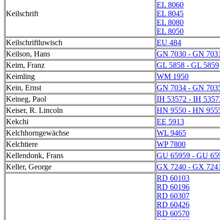
EL 8060
Keilschrift
EL 8045
EL 8080
EL 8050
Keilschriftluwisch
EU 484
Keilson, Hans
GN 7030 - GN 703
Keim, Franz
GL 5858 - GL 5859
Keimling
WM 1950
Kein, Ernst
GN 7034 - GN 703
Keineg, Paol
IH 53572 - IH 5357
Keiser, R. Lincoln
HN 9550 - HN 955
Kekchi
EE 5913
Kelchhorngewächse
WL 9465
Kelchtiere
WP 7800
Kellendonk, Frans
GU 65959 - GU 65
Keller, George
GX 7240 - GX 724
RD 60103
RD 60196
RD 60307
RD 60426
RD 60570