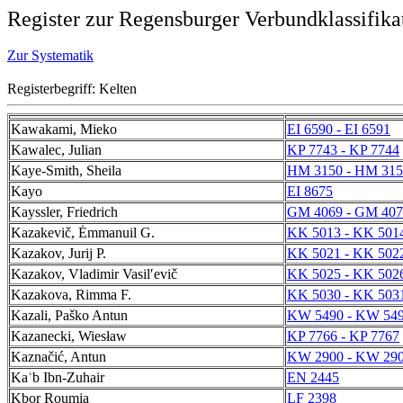
Register zur Regensburger Verbundklassifika
Zur Systematik
Registerbegriff: Kelten
Kawakami, Mieko
EI 6590 - EI 6591
Kawalec, Julian
KP 7743 - KP 7744
Kaye-Smith, Sheila
HM 3150 - HM 315
Kayo
EI 8675
Kayssler, Friedrich
GM 4069 - GM 407
Kazakevič, Ėmmanuil G.
KK 5013 - KK 501
Kazakov, Jurij P.
KK 5021 - KK 502
Kazakov, Vladimir Vasilʹevič
KK 5025 - KK 502
Kazakova, Rimma F.
KK 5030 - KK 503
Kazali, Paško Antun
KW 5490 - KW 54
Kazanecki, Wiesław
KP 7766 - KP 7767
Kaznačić, Antun
KW 2900 - KW 29
Kaʿb Ibn-Zuhair
EN 2445
Kbor Roumia
LF 2398