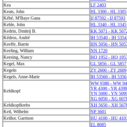
Kea
LF 2403
Keats, John
HL 3300 - HL 3305
Kébé, M'Baye Gana
IJ 87592 - IJ 87593
Keble, John
HL 3340 - HL 3345
Kedrin, Dmitrij B.
KK 5071 - KK 507
Kédros, André
IH 53540 - IH 5354
Keeffe, Barrie
HN 5056 - HN 505
Keeling, William
NN 1720
Keesing, Nancy
HQ 1952 - HQ 195
Kegel, Max
GL 5856 - GL 5857
Kegeln
ZY 2600 - ZY 2609
Kegels, Anne-Marie
IH 53560 - IH 5356
WW 9380 - WW 94
YR 4300 - YR 439
Kehlkopf
YN 5000 - YN 509
XG 6050 - XG 607
Kehlkopfkrebs
XH 5650 - XH 567
Keil, Wilhelm
NP 3601
Keillor, Garrison
HU 4100 - HU 410
EL 8085