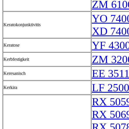
ZM 610
YO 7400
Keratokonjunktivitis
XD 7400
YF 4300
Keratose
ZM 320
Kerbfestigkeit
EE 351
Keresanisch
LF 250
Kerkira
RX 505
RX 506
RX 507