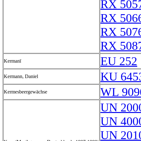
RX 505
RX 506
RX 507
RX 508
EU 252
Kermanī
KU 6453
Kermann, Daniel
WL 909
Kermesbeergewächse
UN 200
UN 4000
UN 2010