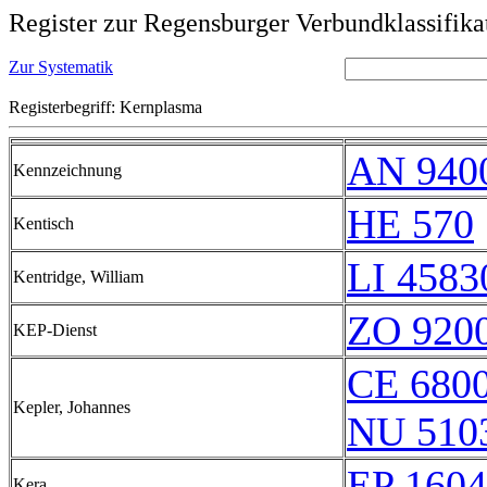
Register zur Regensburger Verbundklassifika
Zur Systematik
Registerbegriff: Kernplasma
AN 940
Kennzeichnung
HE 570
Kentisch
LI 4583
Kentridge, William
ZO 920
KEP-Dienst
CE 6800
Kepler, Johannes
NU 510
EP 1604
Kera