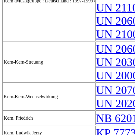
Kern (Musikgruppe : Deutschland : 1997-1999)
UN 211
UN 206
UN 210
UN 206
UN 203
Kern-Kern-Streuung
UN 200
UN 207
Kern-Kern-Wechselwirkung
UN 202
NB 620
Kern, Friedrich
KP 7773
Kern, Ludwik Jerzy