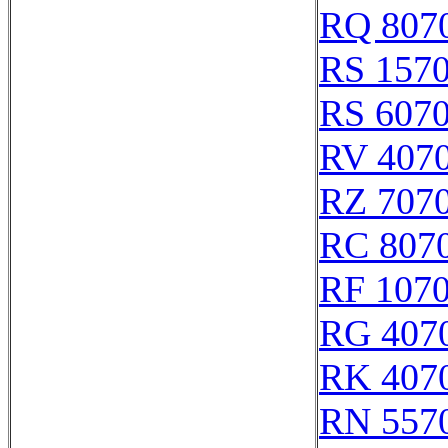
RQ 807
RS 157
RS 607
RV 407
RZ 707
RC 807
RF 107
RG 407
RK 407
RN 557