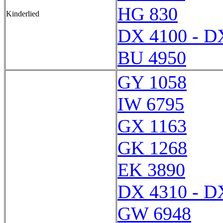
HG 830
Kinderlied
DX 4100 - D
BU 4950
GY 1058
IW 6795
GX 1163
GK 1268
EK 3890
DX 4310 - D
GW 6948