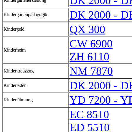
DK 2000 - D
Kindergartenerziehung
DK 2000 - D
Kindergartenpädagogik
QX 300
Kindergeld
CW 6900
Kinderheim
ZH 6110
NM 7870
Kinderkreuzzug
DK 2000 - D
Kinderladen
YD 7200 - Y
Kinderlähmung
EC 8510
ED 5510