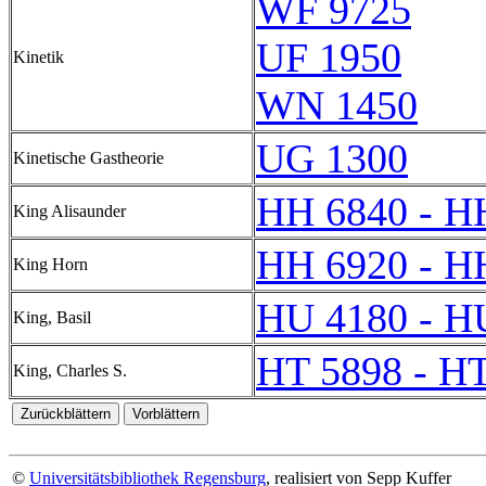
WF 9725
UF 1950
Kinetik
WN 1450
UG 1300
Kinetische Gastheorie
HH 6840 - H
King Alisaunder
HH 6920 - H
King Horn
HU 4180 - H
King, Basil
HT 5898 - H
King, Charles S.
©
Universitätsbibliothek Regensburg
, realisiert von Sepp Kuffer