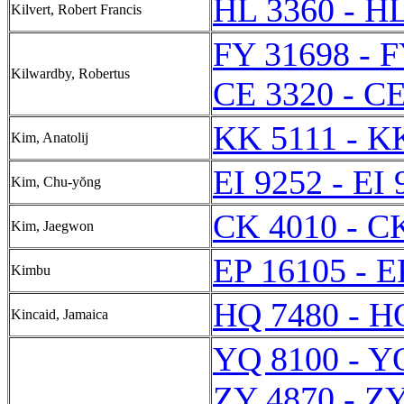
HL 3360 - H
Kilvert, Robert Francis
FY 31698 - 
Kilwardby, Robertus
CE 3320 - C
KK 5111 - K
Kim, Anatolij
EI 9252 - EI 
Kim, Chu-yŏng
CK 4010 - C
Kim, Jaegwon
EP 16105 - E
Kimbu
HQ 7480 - H
Kincaid, Jamaica
YQ 8100 - Y
ZY 4870 - Z