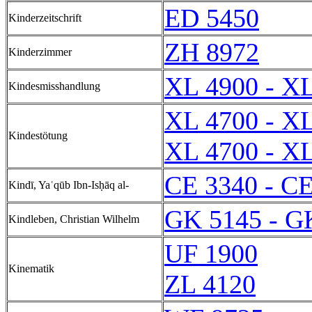
ED 5450
Kinderzeitschrift
ZH 8972
Kinderzimmer
XL 4900 - X
Kindesmisshandlung
XL 4700 - X
Kindestötung
XL 4700 - X
CE 3340 - C
Kindī, Yaʿqūb Ibn-Isḥāq al-
GK 5145 - G
Kindleben, Christian Wilhelm
UF 1900
Kinematik
ZL 4120