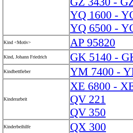
GZ 3430 - G
YQ 1600 - Y
YQ 6500 - Y
AP 95820
Kind <Motiv>
GK 5140 - G
Kind, Johann Friedrich
YM 7400 - Y
Kindbettfieber
XE 6800 - X
QV 221
Kinderarbeit
QV 350
QX 300
Kinderbeihilfe