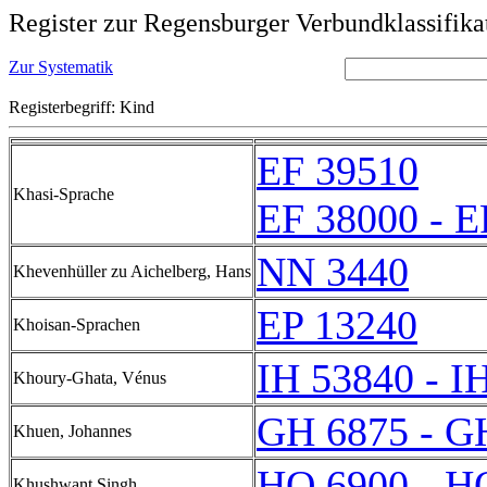
Register zur Regensburger Verbundklassifika
Zur Systematik
Registerbegriff: Kind
EF 39510
Khasi-Sprache
EF 38000 - E
NN 3440
Khevenhüller zu Aichelberg, Hans
EP 13240
Khoisan-Sprachen
IH 53840 - I
Khoury-Ghata, Vénus
GH 6875 - G
Khuen, Johannes
HQ 6900 - H
Khushwant Singh