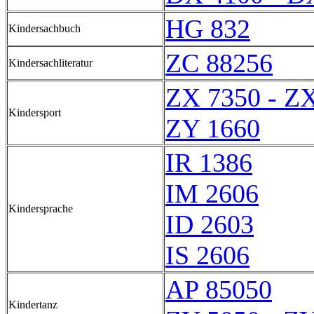
HG 832
Kindersachbuch
ZC 88256
Kindersachliteratur
ZX 7350 - Z
Kindersport
ZY 1660
IR 1386
IM 2606
Kindersprache
ID 2603
IS 2606
AP 85050
Kindertanz