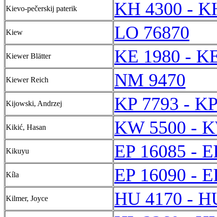
KH 4300 - K
Kievo-pečerskij paterik
LO 76870
Kiew
KE 1980 - K
Kiewer Blätter
NM 9470
Kiewer Reich
KP 7793 - KP
Kijowski, Andrzej
KW 5500 - 
Kikić, Hasan
EP 16085 - E
Kikuyu
EP 16090 - E
Kíla
HU 4170 - H
Kilmer, Joyce