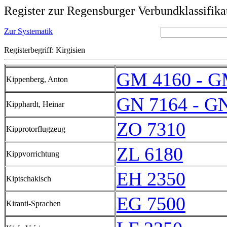
Register zur Regensburger Verbundklassifika
Zur Systematik
Registerbegriff: Kirgisien
GM 4160 - G
Kippenberg, Anton
GN 7164 - G
Kipphardt, Heinar
ZO 7310
Kipprotorflugzeug
ZL 6180
Kippvorrichtung
EH 2350
Kiptschakisch
EG 7500
Kiranti-Sprachen