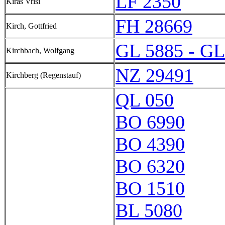
LF 2350
Kirás Vrísi
FH 28669
Kirch, Gottfried
GL 5885 - GL
Kirchbach, Wolfgang
NZ 29491
Kirchberg (Regenstauf)
QL 050
BO 6990
BO 4390
BO 6320
BO 1510
BL 5080