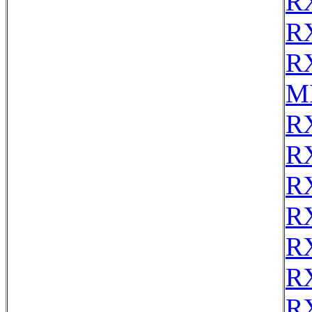
R
R
R
MI
R
R
R
R
R
R
R