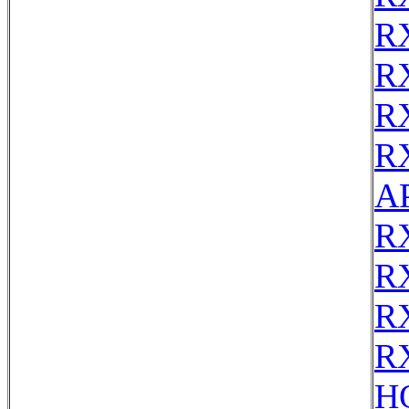
R
R
R
R
AP
R
R
R
R
H