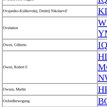
KI
Ovsjaniko-Kulikovskij, Dmitrij Nikolaevič
W
Ovulation
Y
IQ
Owen, Gilberto
HL
M
Owen, Robert F.
N
HP
Owusu, Martin
B
Oxfordbewegung