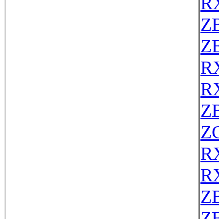
R
Z
ZE
R
R
Z
Z
R
R
Z
Z