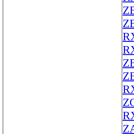
Z
Z
R
R
Z
Z
R
Z
R
Z