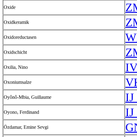
Z
Oxide
Z
Oxidkeramik
W
Oxidoreductasen
Z
Oxidschicht
IV
Oxilia, Nino
VK
Oxoniumsalze
IJ
Oyônô-Mbia, Guillaume
IJ
Oyono, Ferdinand
GN
Özdamar, Emine Sevgi