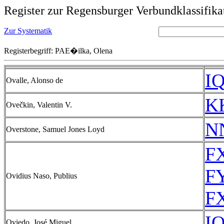
Register zur Regensburger Verbundklassifika
Zur Systematik
Registerbegriff: PAE�ilka, Olena
IQ
Ovalle, Alonso de
KK
Ovečkin, Valentin V.
N
Overstone, Samuel Jones Loyd
FX
FY
Ovidius Naso, Publius
FX
IQ
Oviedo, José Miguel