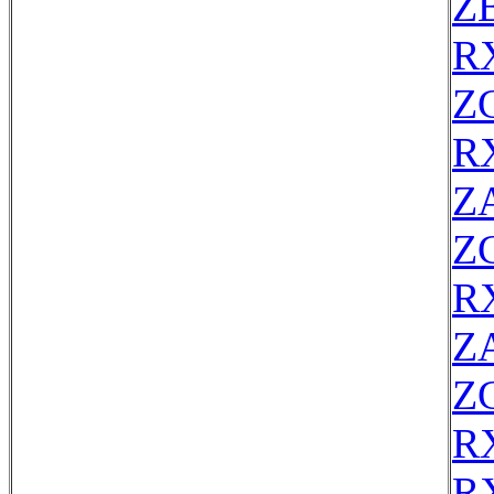
Z
R
Z
RX
Z
Z
R
Z
Z
R
R