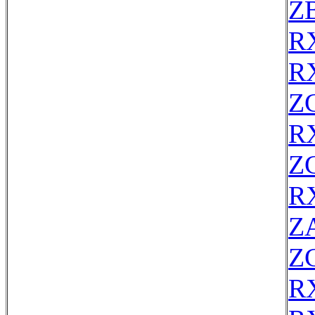
Z
R
R
Z
R
Z
R
Z
Z
R