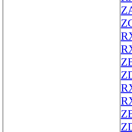
Z
Z
R
R
Z
Z
R
R
Z
Z