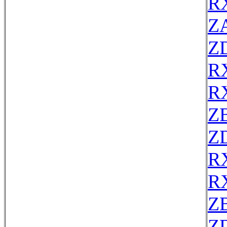
R
Z
Z
R
R
Z
Z
R
R
Z
Z