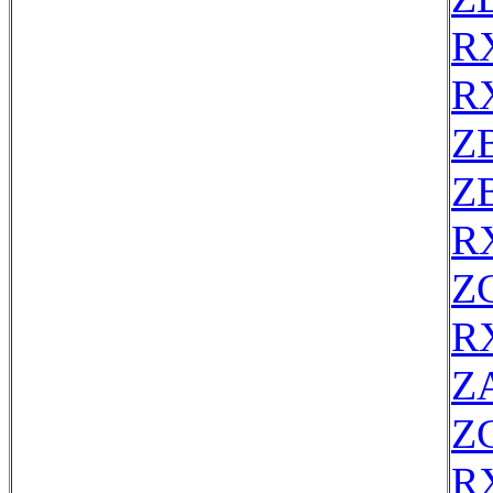
R
R
Z
Z
R
Z
R
ZA
Z
R