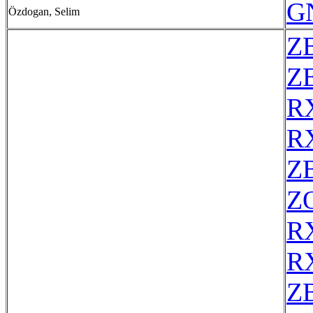
G
Özdogan, Selim
Z
ZE
R
R
Z
Z
R
R
Z