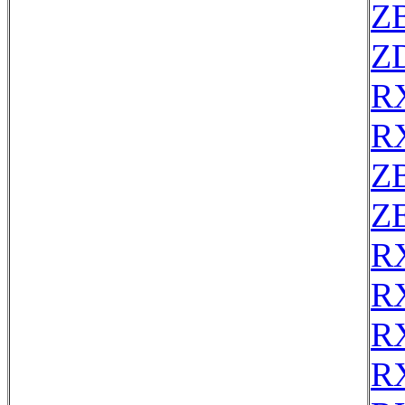
Z
Z
R
R
Z
ZE
R
R
R
R