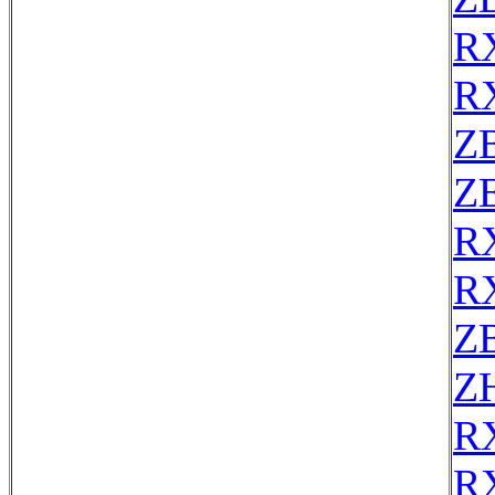
R
R
Z
ZE
R
R
Z
Z
R
R