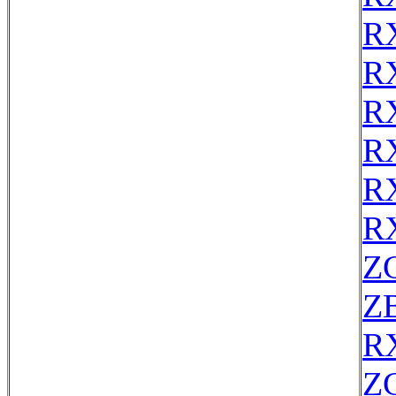
RX
R
R
R
R
R
ZC
Z
R
Z