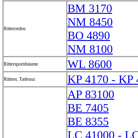
BM 3170
NM 8450
Ritterorden
BO 4890
NM 8100
WL 8600
Ritterspornbäume
KP 4170 - KP 
Rittner, Tadeusz
AP 83100
BE 7405
BE 8355
LC 41000 - L