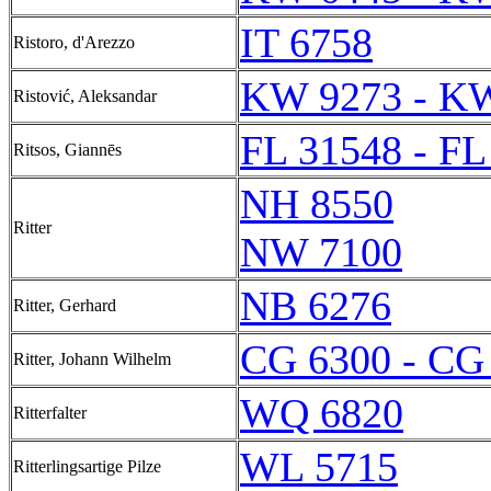
IT 6758
Ristoro, d'Arezzo
KW 9273 - K
Ristović, Aleksandar
FL 31548 - FL
Ritsos, Giannēs
NH 8550
Ritter
NW 7100
NB 6276
Ritter, Gerhard
CG 6300 - CG
Ritter, Johann Wilhelm
WQ 6820
Ritterfalter
WL 5715
Ritterlingsartige Pilze