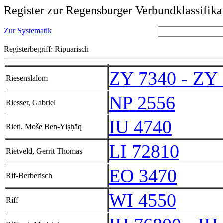
Register zur Regensburger Verbundklassifika
Zur Systematik
Registerbegriff: Ripuarisch
ZY 7340 - ZY
Riesenslalom
NP 2556
Riesser, Gabriel
IU 4740
Rieti, Moše Ben-Yiṣḥāq
LI 72810
Rietveld, Gerrit Thomas
EO 3470
Rif-Berberisch
WI 4550
Riff