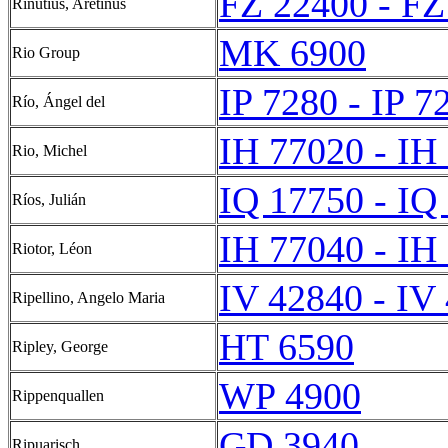
FZ 22400 - FZ
Rinutius, Aretinus
MK 6900
Rio Group
IP 7280 - IP 7
Río, Ángel del
IH 77020 - IH
Rio, Michel
IQ 17750 - IQ
Ríos, Julián
IH 77040 - IH
Riotor, Léon
IV 42840 - IV
Ripellino, Angelo Maria
HT 6590
Ripley, George
WP 4900
Rippenquallen
GD 3940
Ripuarisch