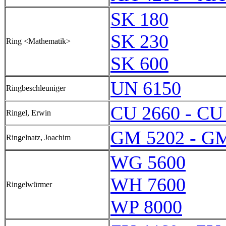
SK 180
SK 230
Ring <Mathematik>
SK 600
UN 6150
Ringbeschleuniger
CU 2660 - CU
Ringel, Erwin
GM 5202 - G
Ringelnatz, Joachim
WG 5600
WH 7600
Ringelwürmer
WP 8000