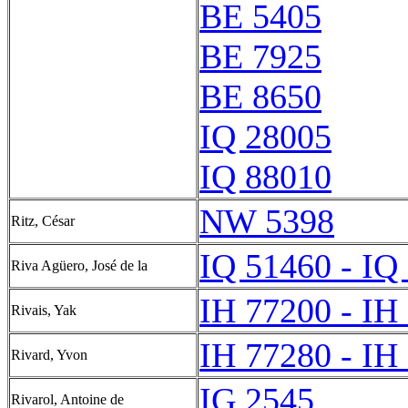
BE 5405
BE 7925
BE 8650
IQ 28005
IQ 88010
NW 5398
Ritz, César
IQ 51460 - IQ
Riva Agu͏̈ero, José de la
IH 77200 - IH
Rivais, Yak
IH 77280 - IH
Rivard, Yvon
IG 2545
Rivarol, Antoine de