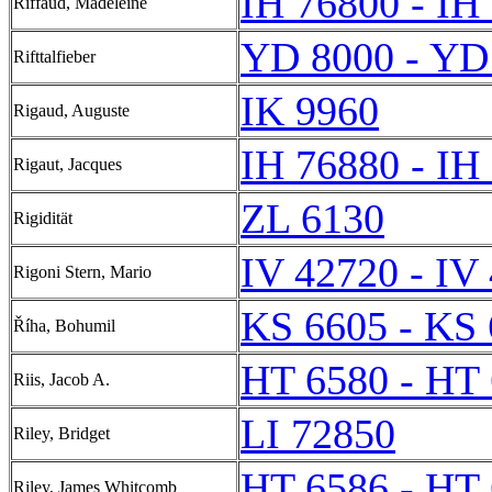
IH 76800 - IH
Riffaud, Madeleine
YD 8000 - YD
Rifttalfieber
IK 9960
Rigaud, Auguste
IH 76880 - IH
Rigaut, Jacques
ZL 6130
Rigidität
IV 42720 - IV
Rigoni Stern, Mario
KS 6605 - KS
Říha, Bohumil
HT 6580 - HT
Riis, Jacob A.
LI 72850
Riley, Bridget
HT 6586 - HT
Riley, James Whitcomb