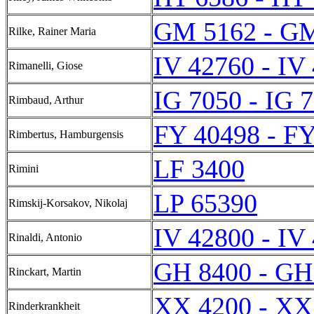
GM 5162 - G
Rilke, Rainer Maria
IV 42760 - IV
Rimanelli, Giose
IG 7050 - IG 
Rimbaud, Arthur
FY 40498 - F
Rimbertus, Hamburgensis
LF 3400
Rimini
LP 65390
Rimskij-Korsakov, Nikolaj
IV 42800 - IV
Rinaldi, Antonio
GH 8400 - GH
Rinckart, Martin
XX 4200 - XX
Rinderkrankheit