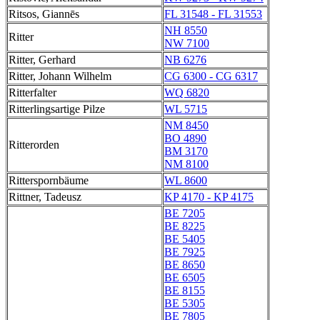
Ritsos, Giannēs
FL 31548 - FL 31553
NH 8550
Ritter
NW 7100
Ritter, Gerhard
NB 6276
Ritter, Johann Wilhelm
CG 6300 - CG 6317
Ritterfalter
WQ 6820
Ritterlingsartige Pilze
WL 5715
NM 8450
BO 4890
Ritterorden
BM 3170
NM 8100
Ritterspornbäume
WL 8600
Rittner, Tadeusz
KP 4170 - KP 4175
BE 7205
BE 8225
BE 5405
BE 7925
BE 8650
BE 6505
BE 8155
BE 5305
BE 7805