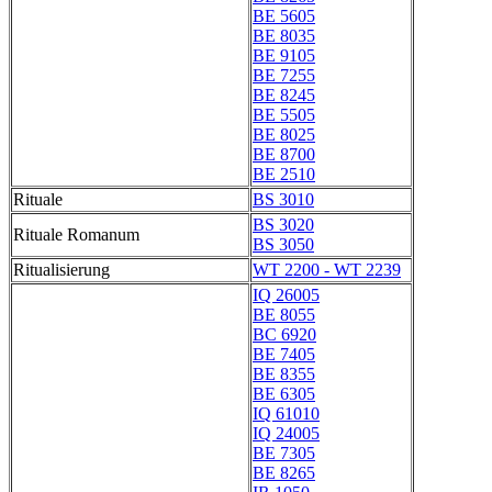
BE 5605
BE 8035
BE 9105
BE 7255
BE 8245
BE 5505
BE 8025
BE 8700
BE 2510
Rituale
BS 3010
BS 3020
Rituale Romanum
BS 3050
Ritualisierung
WT 2200 - WT 2239
IQ 26005
BE 8055
BC 6920
BE 7405
BE 8355
BE 6305
IQ 61010
IQ 24005
BE 7305
BE 8265