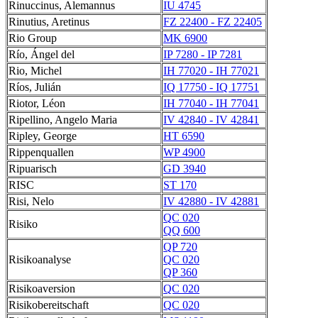
Rinuccinus, Alemannus
IU 4745
Rinutius, Aretinus
FZ 22400 - FZ 22405
Rio Group
MK 6900
Río, Ángel del
IP 7280 - IP 7281
Rio, Michel
IH 77020 - IH 77021
Ríos, Julián
IQ 17750 - IQ 17751
Riotor, Léon
IH 77040 - IH 77041
Ripellino, Angelo Maria
IV 42840 - IV 42841
Ripley, George
HT 6590
Rippenquallen
WP 4900
Ripuarisch
GD 3940
RISC
ST 170
Risi, Nelo
IV 42880 - IV 42881
QC 020
Risiko
QQ 600
QP 720
Risikoanalyse
QC 020
QP 360
Risikoaversion
QC 020
Risikobereitschaft
QC 020