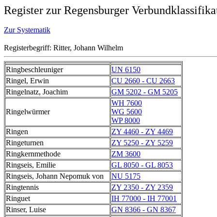
Register zur Regensburger Verbundklassifika
Zur Systematik
Registerbegriff: Ritter, Johann Wilhelm
Ringbeschleuniger
UN 6150
Ringel, Erwin
CU 2660 - CU 2663
Ringelnatz, Joachim
GM 5202 - GM 5205
WH 7600
Ringelwürmer
WG 5600
WP 8000
Ringen
ZY 4460 - ZY 4469
Ringeturnen
ZY 5250 - ZY 5259
Ringkernmethode
ZM 3600
Ringseis, Emilie
GL 8050 - GL 8053
Ringseis, Johann Nepomuk von
NU 5175
Ringtennis
ZY 2350 - ZY 2359
Ringuet
IH 77000 - IH 77001
Rinser, Luise
GN 8366 - GN 8367