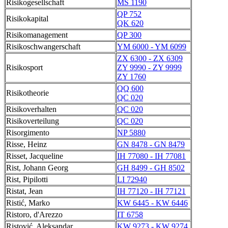
Risikogesellschaft
MS 1190
QP 752
Risikokapital
QK 620
Risikomanagement
QP 300
Risikoschwangerschaft
YM 6000 - YM 6099
ZX 6300 - ZX 6309
Risikosport
ZY 9990 - ZY 9999
ZY 1760
QQ 600
Risikotheorie
QC 020
Risikoverhalten
QC 020
Risikoverteilung
QC 020
Risorgimento
NP 5880
Risse, Heinz
GN 8478 - GN 8479
Risset, Jacqueline
IH 77080 - IH 77081
Rist, Johann Georg
GH 8499 - GH 8502
Rist, Pipilotti
LI 72940
Ristat, Jean
IH 77120 - IH 77121
Ristić, Marko
KW 6445 - KW 6446
Ristoro, d'Arezzo
IT 6758
Ristović, Aleksandar
KW 9273 - KW 9274