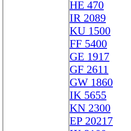
HE 470
IR 2089
KU 1500
FF 5400
GE 1917
GF 2611
GW 1860
IK 5655
KN 2300
EP 20217