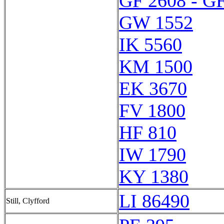
GF 2608 - G
GW 1552
IK 5560
KM 1500
EK 3670
FV 1800
HF 810
IW 1790
KY 1380
LI 86490
Still, Clyfford