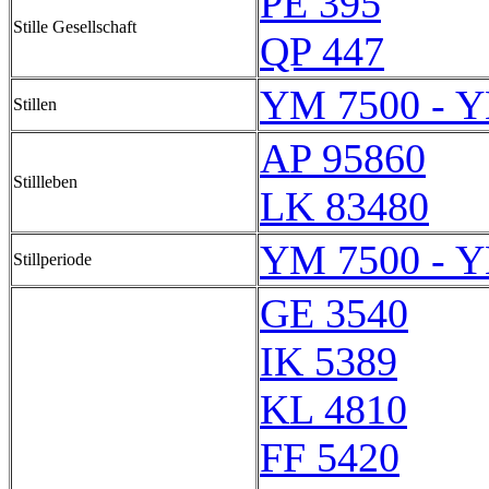
PE 395
Stille Gesellschaft
QP 447
YM 7500 - 
Stillen
AP 95860
Stillleben
LK 83480
YM 7500 - 
Stillperiode
GE 3540
IK 5389
KL 4810
FF 5420