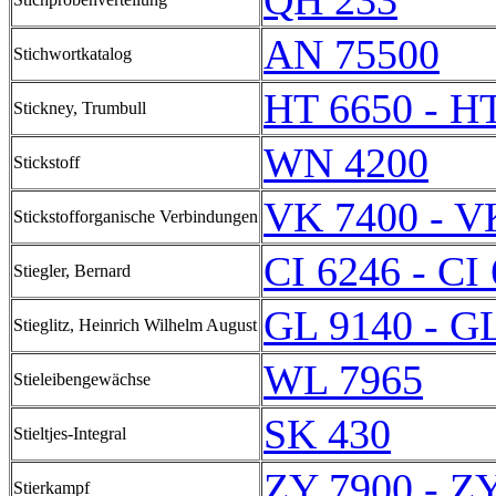
QH 233
AN 75500
Stichwortkatalog
HT 6650 - H
Stickney, Trumbull
WN 4200
Stickstoff
VK 7400 - V
Stickstofforganische Verbindungen
CI 6246 - CI
Stiegler, Bernard
GL 9140 - G
Stieglitz, Heinrich Wilhelm August
WL 7965
Stieleibengewächse
SK 430
Stieltjes-Integral
ZY 7900 - Z
Stierkampf