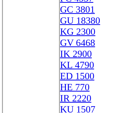
GC 3801
GU 18380
KG 2300
GV 6468
IK 2900
KL 4790
ED 1500
HE 770
IR 2220
KU 1507