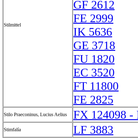
GF 2612
FE 2999
Stilmittel
IK 5636
GE 3718
FU 1820
EC 3520
FT 11800
FE 2825
FX 124098 -
Stilo Praeconinus, Lucius Aelius
LF 3883
Stimfalía