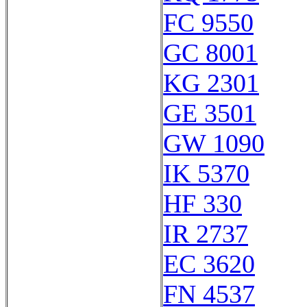
FC 9550
GC 8001
KG 2301
GE 3501
GW 1090
IK 5370
HF 330
IR 2737
EC 3620
FN 4537