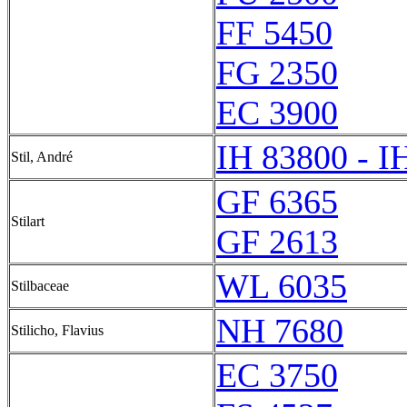
FF 5450
FG 2350
EC 3900
IH 83800 - I
Stil, André
GF 6365
Stilart
GF 2613
WL 6035
Stilbaceae
NH 7680
Stilicho, Flavius
EC 3750