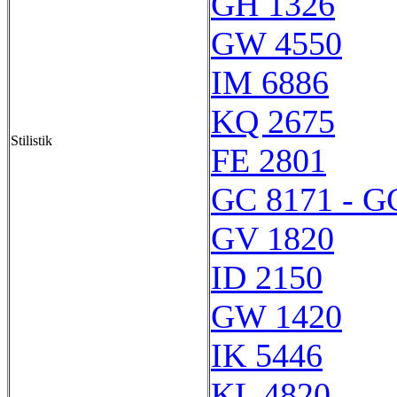
GH 1326
GW 4550
IM 6886
KQ 2675
Stilistik
FE 2801
GC 8171 - G
GV 1820
ID 2150
GW 1420
IK 5446
KL 4820