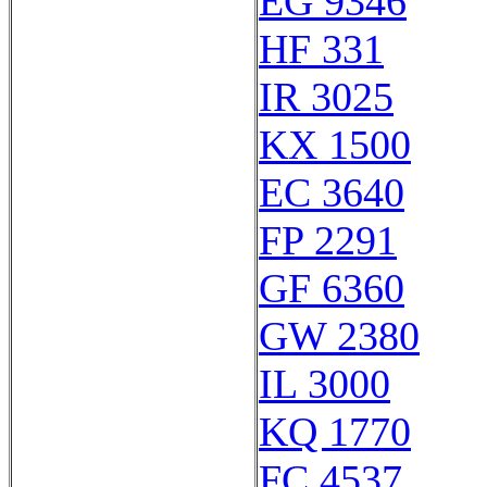
EG 9346
HF 331
IR 3025
KX 1500
EC 3640
FP 2291
GF 6360
GW 2380
IL 3000
KQ 1770
FC 4537