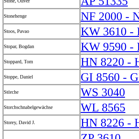
AP 51335
Stone, Oliver
NF 2000 - 
Stonehenge
KW 3610 -
Stoos, Pavao
KW 9590 -
Stopar, Bogdan
HN 8220 - 
Stoppard, Tom
GI 8560 - G
Stoppe, Daniel
WS 3040
Störche
WL 8565
Storchschnabelgewächse
HN 8226 - 
Storey, David J.
ZP 3610