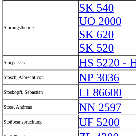
SK 540
UO 2000
Störungstheorie
SK 620
SK 520
HS 5220 - 
Story, Isaac
NP 3036
Stosch, Albrecht von
LI 86600
Stoskopff, Sebastian
NN 2597
Stoss, Andreas
UF 5200
Stoßbeanspruchung