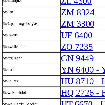
ZL 4300
Stoßdämpfer
ZM 8324
Stoßen
ZM 3300
Stoßspannungsfestigkeit
UF 6400
Stoßwelle
ZO 7235
Stoßwellenrohr
GN 9449
Stötter, Karin
YN 6400 - 
Stottern
HU 8710 - 
Stout, Rex
HQ 2726 - 
Stow, Randolph
HT 6670 - 
Stowe, Harriet Beecher