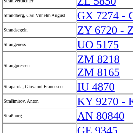
ZL 5850
Strahlverdichter
GX 7274 - 
Strandberg, Carl Vilhelm August
ZY 6720 - 
Strandsegeln
UO 5175
Strangeness
ZM 8218
Strangpressen
ZM 8165
IU 4870
Straparola, Giovanni Francesco
KY 9270 - 
Strašimirov, Anton
AN 80840
Straßburg
GE 9345