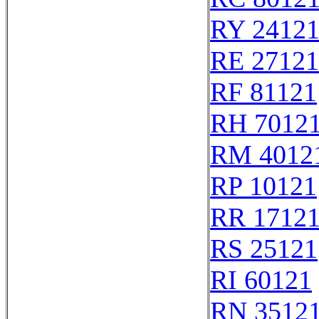
RY 2412
RE 27121
RF 81121
RH 7012
RM 4012
RP 10121
RR 1712
RS 25121
RI 60121
RN 3512