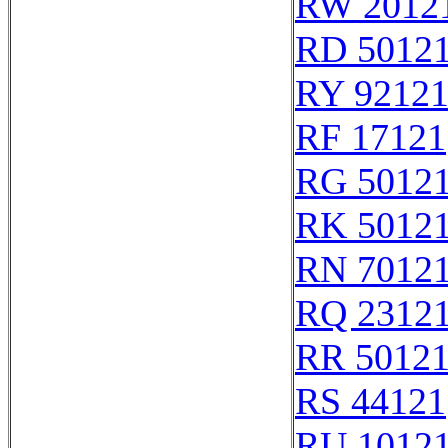
RW 2012
RD 5012
RY 9212
RF 17121
RG 5012
RK 5012
RN 7012
RQ 2312
RR 5012
RS 44121
RU 1012