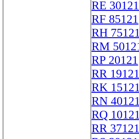
RE 30121
RF 85121
RH 7512
RM 5012
RP 20121
RR 1912
RK 1512
RN 4012
RQ 1012
RR 3712