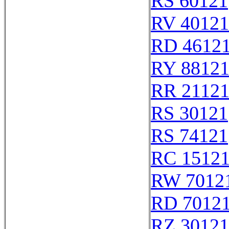
RS 60121
RV 40121
RD 4612
RY 8812
RR 2112
RS 30121
RS 74121
RC 1512
RW 7012
RD 7012
RZ 30121