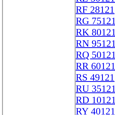
RF 28121
RG 7512
RK 8012
RN 9512
RQ 5012
RR 6012
RS 49121
RU 3512
RD 1012
RY 4012