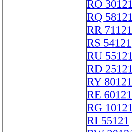
RO 3012
RQ 5812
RR 7112
RS 54121
RU 5512
RD 2512
RY 8012
RE 60121
RG 1012
RI 55121