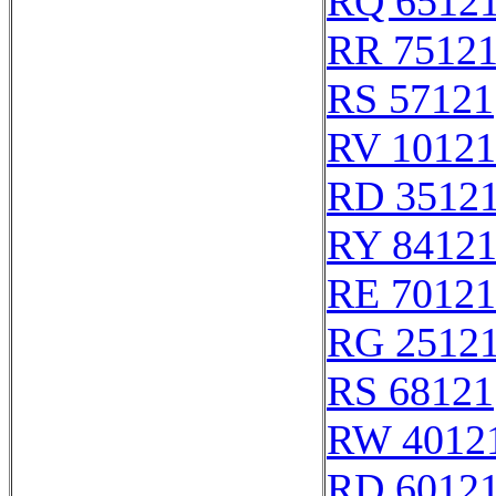
RQ 6512
RR 7512
RS 57121
RV 10121
RD 3512
RY 8412
RE 70121
RG 2512
RS 68121
RW 4012
RD 6012