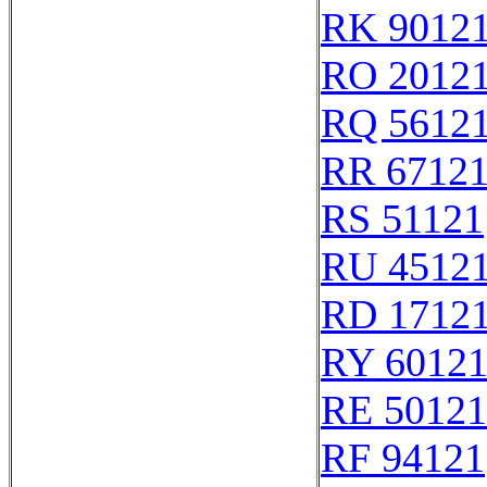
RK 9012
RO 2012
RQ 5612
RR 6712
RS 51121
RU 4512
RD 1712
RY 6012
RE 50121
RF 94121