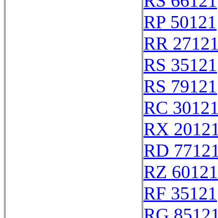
RS 66121
RP 50121
RR 2712
RS 35121
RS 79121
RC 3012
RX 2012
RD 7712
RZ 60121
RF 35121
RG 8512