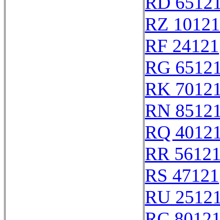
RD 6512
RZ 10121
RF 24121
RG 6512
RK 7012
RN 8512
RQ 4012
RR 5612
RS 47121
RU 2512
RC 8012