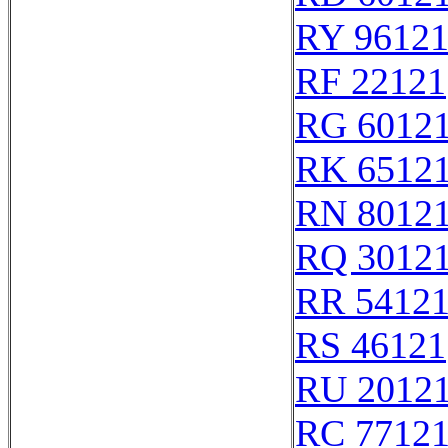
RY 9612
RF 22121
RG 6012
RK 6512
RN 8012
RQ 3012
RR 5412
RS 46121
RU 2012
RC 7712