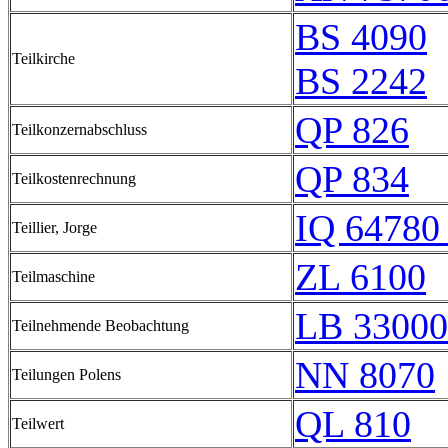
BS 4090
Teilkirche
BS 2242
QP 826
Teilkonzernabschluss
QP 834
Teilkostenrechnung
IQ 64780 
Teillier, Jorge
ZL 6100
Teilmaschine
LB 33000
Teilnehmende Beobachtung
NN 8070
Teilungen Polens
QL 810
Teilwert