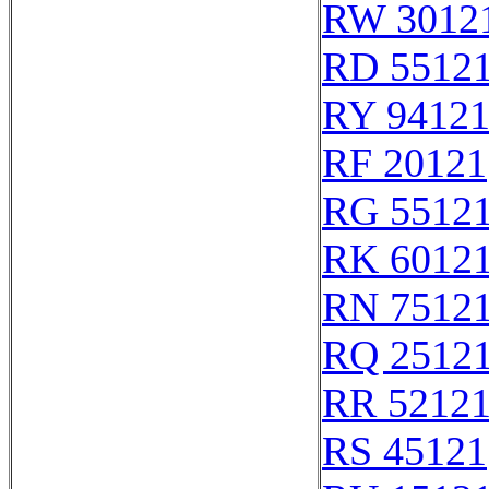
RW 3012
RD 5512
RY 9412
RF 20121
RG 5512
RK 6012
RN 7512
RQ 2512
RR 5212
RS 45121