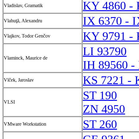
KY 4860 -
Vladislav, Gramatik
IX 6370 - 
Vlahuţă, Alexandru
KY 9791 -
Vlajkov, Todor Genčov
LI 93790
Vlaminck, Maurice de
IH 89560 -
KS 7221 - 
Vlček, Jaroslav
ST 190
VLSI
ZN 4950
ST 260
VMware Workstation