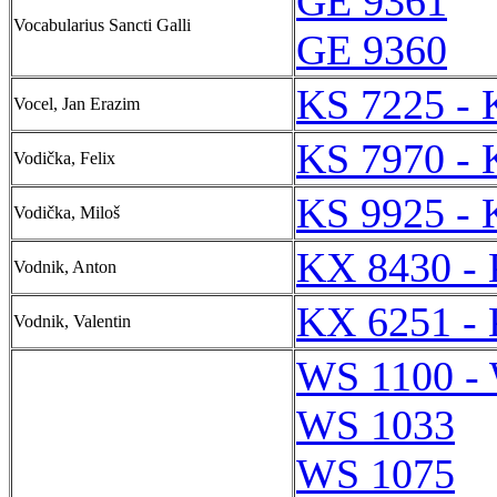
GE 9361
Vocabularius Sancti Galli
GE 9360
KS 7225 - 
Vocel, Jan Erazim
KS 7970 - 
Vodička, Felix
KS 9925 - 
Vodička, Miloš
KX 8430 -
Vodnik, Anton
KX 6251 -
Vodnik, Valentin
WS 1100 -
WS 1033
WS 1075