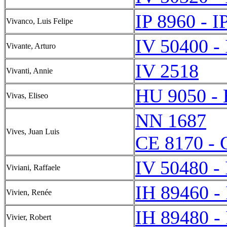
IP 8960 - I
Vivanco, Luis Felipe
IV 50400 -
Vivante, Arturo
IV 2518
Vivanti, Annie
HU 9050 -
Vivas, Eliseo
NN 1687
Vives, Juan Luis
CE 8170 - 
IV 50480 -
Viviani, Raffaele
IH 89460 -
Vivien, Renée
IH 89480 -
Vivier, Robert