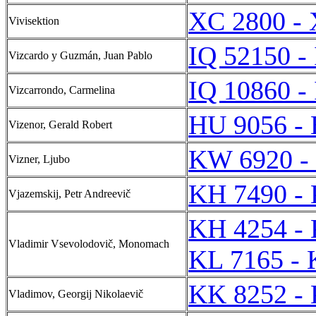
XC 2800 -
Vivisektion
IQ 52150 -
Vizcardo y Guzmán, Juan Pablo
IQ 10860 -
Vizcarrondo, Carmelina
HU 9056 -
Vizenor, Gerald Robert
KW 6920 -
Vizner, Ljubo
KH 7490 -
Vjazemskij, Petr Andreevič
KH 4254 -
Vladimir Vsevolodovič, Monomach
KL 7165 - 
KK 8252 -
Vladimov, Georgij Nikolaevič