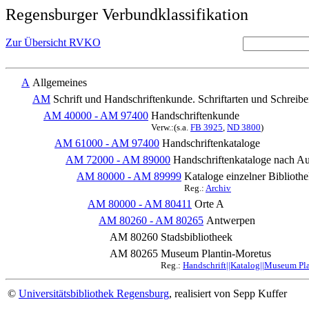
Regensburger Verbundklassifikation
Zur Übersicht RVKO
A
Allgemeines
AM
Schrift und Handschriftenkunde. Schriftarten und Schreib
AM 40000 - AM 97400
Handschriftenkunde
Verw.:(s.a.
FB 3925
,
ND 3800
)
AM 61000 - AM 97400
Handschriftenkataloge
AM 72000 - AM 89000
Handschriftenkataloge nach Au
AM 80000 - AM 89999
Kataloge einzelner Bibliot
Reg.:
Archiv
AM 80000 - AM 80411
Orte A
AM 80260 - AM 80265
Antwerpen
AM 80260
Stadsbibliotheek
AM 80265
Museum Plantin-Moretus
Reg.:
Handschrift||Katalog||Museum Pl
©
Universitätsbibliothek Regensburg
, realisiert von Sepp Kuffer