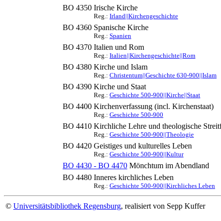
BO 4350
Irische Kirche
Reg.:
Irland||Kirchengeschichte
BO 4360
Spanische Kirche
Reg.:
Spanien
BO 4370
Italien und Rom
Reg.:
Italien||Kirchengeschichte||Rom
BO 4380
Kirche und Islam
Reg.:
Christentum||Geschichte 630-900||Islam
BO 4390
Kirche und Staat
Reg.:
Geschichte 500-900||Kirche||Staat
BO 4400
Kirchenverfassung (incl. Kirchenstaat)
Reg.:
Geschichte 500-900
BO 4410
Kirchliche Lehre und theologische Streitf
Reg.:
Geschichte 500-900||Theologie
BO 4420
Geistiges und kulturelles Leben
Reg.:
Geschichte 500-900||Kultur
BO 4430 - BO 4470
Mönchtum im Abendland
BO 4480
Inneres kirchliches Leben
Reg.:
Geschichte 500-900||Kirchliches Leben
©
Universitätsbibliothek Regensburg
, realisiert von Sepp Kuffer