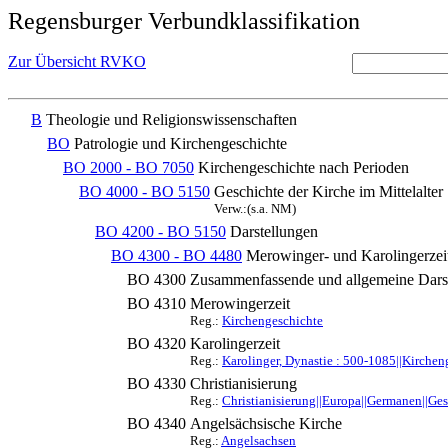
Regensburger Verbundklassifikation
Zur Übersicht RVKO
B
Theologie und Religionswissenschaften
BO
Patrologie und Kirchengeschichte
BO 2000 - BO 7050
Kirchengeschichte nach Perioden
BO 4000 - BO 5150
Geschichte der Kirche im Mittelalter
Verw.:(s.a. NM)
BO 4200 - BO 5150
Darstellungen
BO 4300 - BO 4480
Merowinger- und Karolingerzeit
BO 4300
Zusammenfassende und allgemeine Dars
BO 4310
Merowingerzeit
Reg.:
Kirchengeschichte
BO 4320
Karolingerzeit
Reg.:
Karolinger, Dynastie : 500-1085||Kirchen
BO 4330
Christianisierung
Reg.:
Christianisierung||Europa||Germanen||Ge
BO 4340
Angelsächsische Kirche
Reg.:
Angelsachsen