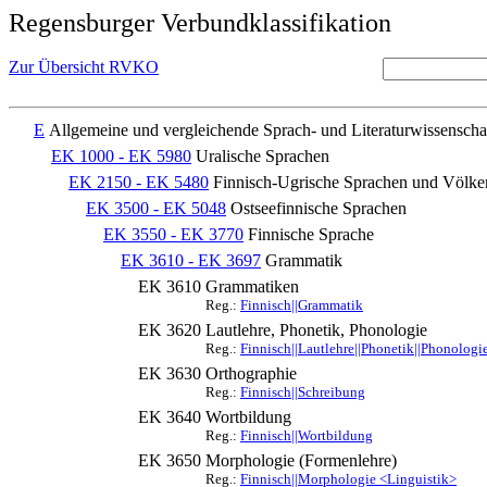
Regensburger Verbundklassifikation
Zur Übersicht RVKO
E
Allgemeine und vergleichende Sprach- und Literaturwissenscha
EK 1000 - EK 5980
Uralische Sprachen
EK 2150 - EK 5480
Finnisch-Ugrische Sprachen und Völke
EK 3500 - EK 5048
Ostseefinnische Sprachen
EK 3550 - EK 3770
Finnische Sprache
EK 3610 - EK 3697
Grammatik
EK 3610
Grammatiken
Reg.:
Finnisch||Grammatik
EK 3620
Lautlehre, Phonetik, Phonologie
Reg.:
Finnisch||Lautlehre||Phonetik||Phonologi
EK 3630
Orthographie
Reg.:
Finnisch||Schreibung
EK 3640
Wortbildung
Reg.:
Finnisch||Wortbildung
EK 3650
Morphologie (Formenlehre)
Reg.:
Finnisch||Morphologie <Linguistik>