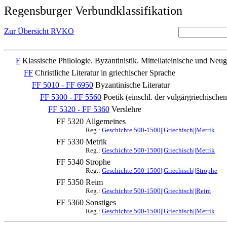
Regensburger Verbundklassifikation
Zur Übersicht RVKO
F
Klassische Philologie. Byzantinistik. Mittellateinische und Neug
FF
Christliche Literatur in griechischer Sprache
FF 5010 - FF 6950
Byzantinische Literatur
FF 5300 - FF 5560
Poetik (einschl. der vulgärgriechischen
FF 5320 - FF 5360
Verslehre
FF 5320
Allgemeines
Reg.:
Geschichte 500-1500||Griechisch||Metrik
FF 5330
Metrik
Reg.:
Geschichte 500-1500||Griechisch||Metrik
FF 5340
Strophe
Reg.:
Geschichte 500-1500||Griechisch||Strophe
FF 5350
Reim
Reg.:
Geschichte 500-1500||Griechisch||Reim
FF 5360
Sonstiges
Reg.:
Geschichte 500-1500||Griechisch||Metrik