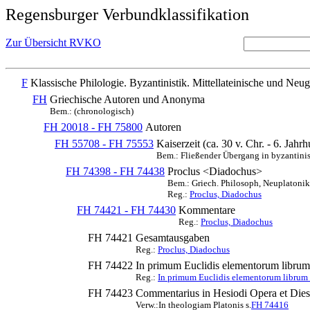
Regensburger Verbundklassifikation
Zur Übersicht RVKO
F
Klassische Philologie. Byzantinistik. Mittellateinische und Neug
FH
Griechische Autoren und Anonyma
Bem.: (chronologisch)
FH 20018 - FH 75800
Autoren
FH 55708 - FH 75553
Kaiserzeit (ca. 30 v. Chr. - 6. Jahrh
Bem.: Fließender Übergang in byzantinis
FH 74398 - FH 74438
Proclus <Diadochus>
Bem.: Griech. Philosoph, Neuplatonike
Reg.:
Proclus, Diadochus
FH 74421 - FH 74430
Kommentare
Reg.:
Proclus, Diadochus
FH 74421
Gesamtausgaben
Reg.:
Proclus, Diadochus
FH 74422
In primum Euclidis elementorum librum
Reg.:
In primum Euclidis elementorum librum 
FH 74423
Commentarius in Hesiodi Opera et Dies
Verw.:In theologiam Platonis s.
FH 74416