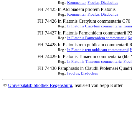
Reg.:
Kommentar||Proclus, Diadochus
FH 74425
In Alcibiadem priorem Platonis
Reg.:
Kommentar||Proclus, Diadochus
FH 74426
In Platonis Cratylum commentaria C70
Reg.:
In Platonis Cratylum commentaria||Komm
FH 74427
In Platonis Parmenidem commentarii P
Reg.:
In Platonis Parmenidem commentarii||K
FH 74428
In Platonis rem publicam commentarii 
Reg.:
In Platonis rem publicam commentarii||
FH 74429
In Platonis Timaeum commentaria (lib.
Reg.:
In Platonis Timaeum commentaria||Procl
FH 74430
Paraphrasis in Claudii Ptolemaei Quadri
Reg.:
Proclus, Diadochus
©
Universitätsbibliothek Regensburg
, realisiert von Sepp Kuffer