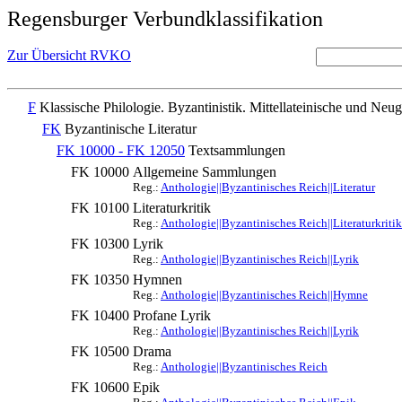
Regensburger Verbundklassifikation
Zur Übersicht RVKO
F
Klassische Philologie. Byzantinistik. Mittellateinische und Neug
FK
Byzantinische Literatur
FK 10000 - FK 12050
Textsammlungen
FK 10000
Allgemeine Sammlungen
Reg.:
Anthologie||Byzantinisches Reich||Literatur
FK 10100
Literaturkritik
Reg.:
Anthologie||Byzantinisches Reich||Literaturkritik
FK 10300
Lyrik
Reg.:
Anthologie||Byzantinisches Reich||Lyrik
FK 10350
Hymnen
Reg.:
Anthologie||Byzantinisches Reich||Hymne
FK 10400
Profane Lyrik
Reg.:
Anthologie||Byzantinisches Reich||Lyrik
FK 10500
Drama
Reg.:
Anthologie||Byzantinisches Reich
FK 10600
Epik