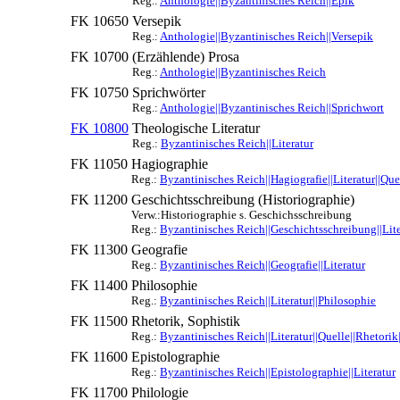
Reg.:
Anthologie||Byzantinisches Reich||Epik
FK 10650
Versepik
Reg.:
Anthologie||Byzantinisches Reich||Versepik
FK 10700
(Erzählende) Prosa
Reg.:
Anthologie||Byzantinisches Reich
FK 10750
Sprichwörter
Reg.:
Anthologie||Byzantinisches Reich||Sprichwort
FK 10800
Theologische Literatur
Reg.:
Byzantinisches Reich||Literatur
FK 11050
Hagiographie
Reg.:
Byzantinisches Reich||Hagiografie||Literatur||Que
FK 11200
Geschichtsschreibung (Historiographie)
Verw.:Historiographie s. Geschichsschreibung
Reg.:
Byzantinisches Reich||Geschichtsschreibung||Lite
FK 11300
Geografie
Reg.:
Byzantinisches Reich||Geografie||Literatur
FK 11400
Philosophie
Reg.:
Byzantinisches Reich||Literatur||Philosophie
FK 11500
Rhetorik, Sophistik
Reg.:
Byzantinisches Reich||Literatur||Quelle||Rhetorik
FK 11600
Epistolographie
Reg.:
Byzantinisches Reich||Epistolographie||Literatur
FK 11700
Philologie