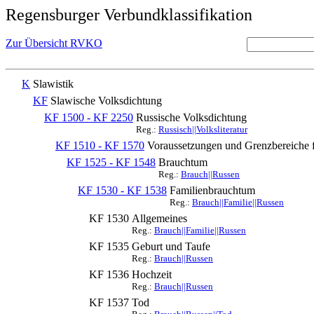
Regensburger Verbundklassifikation
Zur Übersicht RVKO
K
Slawistik
KF
Slawische Volksdichtung
KF 1500 - KF 2250
Russische Volksdichtung
Reg.:
Russisch||Volksliteratur
KF 1510 - KF 1570
Voraussetzungen und Grenzbereiche f
KF 1525 - KF 1548
Brauchtum
Reg.:
Brauch||Russen
KF 1530 - KF 1538
Familienbrauchtum
Reg.:
Brauch||Familie||Russen
KF 1530
Allgemeines
Reg.:
Brauch||Familie||Russen
KF 1535
Geburt und Taufe
Reg.:
Brauch||Russen
KF 1536
Hochzeit
Reg.:
Brauch||Russen
KF 1537
Tod