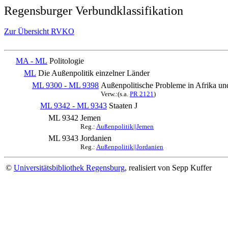
Regensburger Verbundklassifikation
Zur Übersicht RVKO
MA - ML
Politologie
ML
Die Außenpolitik einzelner Länder
ML 9300 - ML 9398
Außenpolitische Probleme in Afrika u
Verw.:(s.a.
PR 2121
)
ML 9342 - ML 9343
Staaten J
ML 9342
Jemen
Reg.:
Außenpolitik||Jemen
ML 9343
Jordanien
Reg.:
Außenpolitik||Jordanien
©
Universitätsbibliothek Regensburg
, realisiert von Sepp Kuffer